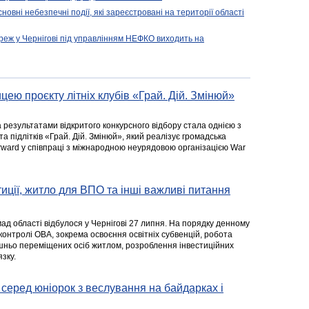
новні небезпечні події, які зареєстровані на території області
реж у Чернігові під управлінням НЕФКО виходить на
цею проєкту літніх клубів «Грай. Дій. Змінюй»
а результатами відкритого конкурсного відбору стала однією з
та підлітків «Грай. Дій. Змінюй», який реалізує громадська
rward у співпраці з міжнародною неурядовою організацією War
стиції, житло для ВПО та інші важливі питання
ад області відбулося у Чернігові 27 липня. На порядку денному
 контролі ОВА, зокрема освоєння освітніх субвенцій, робота
ішньо переміщених осіб житлом, розроблення інвестиційних
зку.
серед юніорок з веслування на байдарках і