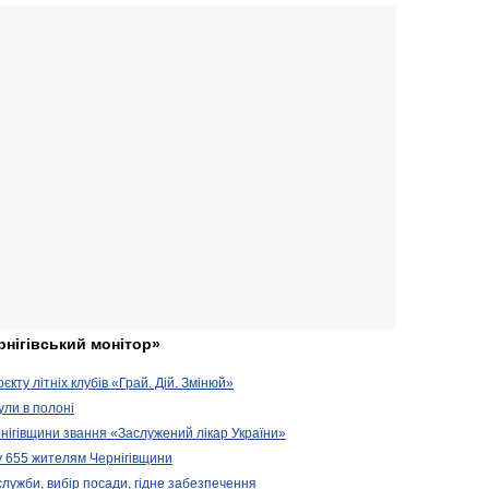
рнігівський монітор»
кту літніх клубів «Грай. Дій. Змінюй»
ули в полоні
нігівщини звання «Заслужений лікар України»
у 655 жителям Чернігівщини
 служби, вибір посади, гідне забезпечення