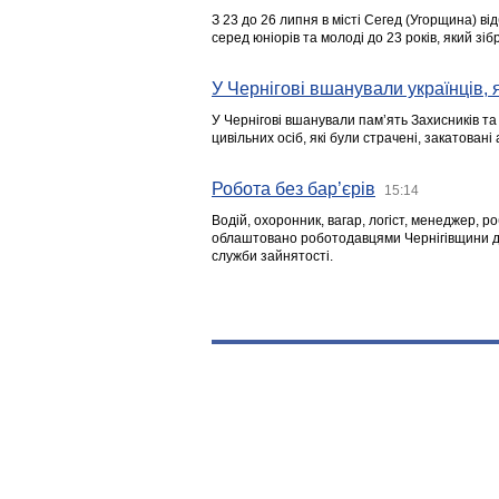
З 23 до 26 липня в місті Сегед (Угорщина) в
серед юніорів та молоді до 23 років, який з
У Чернігові вшанували українців, я
У Чернігові вшанували пам’ять Захисників т
цивільних осіб, які були страчені, закатовані
Робота без бар’єрів
15:14
Водій, охоронник, вагар, логіст, менеджер, 
облаштовано роботодавцями Чернігівщини дл
служби зайнятості.