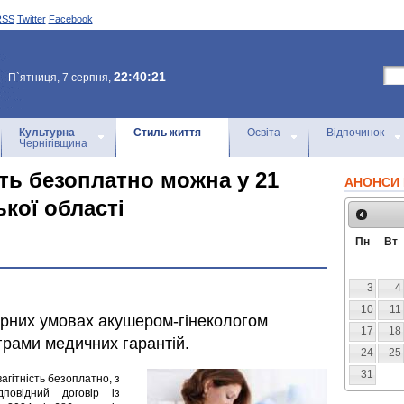
RSS
Twitter
Facebook
22:40:21
П`ятниця, 7 серпня,
Культурна
Стиль життя
Освіта
Відпочинок
Чернігівщина
сть безоплатно можна у 21
АНОНСИ 
ької області
Пн
Вт
3
4
10
11
орних умовах акушером-гінекологом
17
18
грами медичних гарантій.
24
25
31
агітність безоплатно, з
повідний договір із