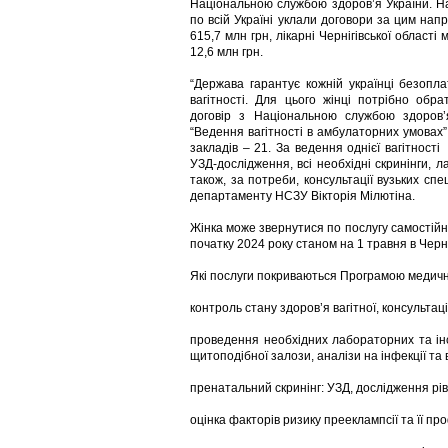
Національною службою здоров’я України. На
по всій Україні уклали договори за цим нап
615,7 млн грн, лікарні Чернігівської області
12,6 млн грн.
“Держава гарантує кожній українці безопл
вагітності. Для цього жінці потрібно обр
договір з Національною службою здоров’
“Ведення вагітності в амбулаторних умовах”
закладів – 21. За ведення однієї вагітност
УЗД-дослідження, всі необхідні скринінги, ла
також, за потреби, консультації вузьких спе
департаменту НСЗУ Вікторія Мілютіна.
Жінка може звернутися по послугу самостійно
початку 2024 року станом на 1 травня в Черні
Які послуги покриваються Програмою медичн
контроль стану здоров’я вагітної, консультаці
проведення необхідних лабораторних та інс
щитоподібної залози, аналізи на інфекції та 
пренатальний скринінг: УЗД, дослідження рівн
оцінка факторів ризику прееклампсії та її пр