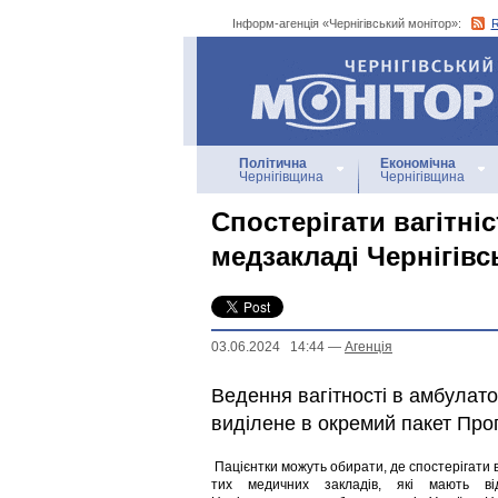
Інформ-агенція «Чернігівський монітор»:
Інформ-агенція
«Чернігівський монітор»
Політична
Економічна
Чернігівщина
Чернігівщина
Спостерігати вагітні
медзакладі Чернігівс
03.06.2024 14:44
—
Агенцiя
Ведення вагітності в амбулат
виділене в окремий пакет Про
Пацієнтки можуть обирати, де спостерігати в
тих медичних закладів, які мають від