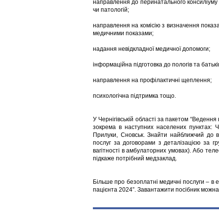
направлення до перинатального консиліуму з
чи патологій;
направлення на комісію з визначення показа
медичними показами;
надання невідкладної медичної допомоги;
інформаційна підготовка до пологів та батькі
направлення на профілактичні щеплення;
психологічна підтримка тощо.
У Чернігівській області за пакетом “Ведення
зокрема в наступних населених пунктах: Че
Прилуки, Сновськ. Знайти найближчий до 
послуг за договорами з деталізацією за гр
вагітності в амбулаторних умовах). Або те
підкаже потрібний медзаклад.
Більше про безоплатні медичні послуги – в 
пацієнта 2024”. Завантажити посібник можна 