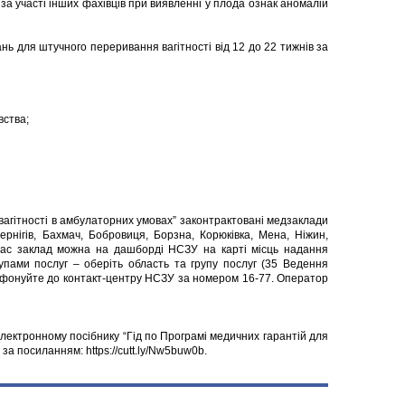
а участі інших фахівців при виявленні у плода ознак аномалій
нь для штучного переривання вагітності від 12 до 22 тижнів за
вства;
 вагітності в амбулаторних умовах” законтрактовані медзаклади
рнігів, Бахмач, Бобровиця, Борзна, Корюківка, Мена, Ніжин,
вас заклад можна на дашборді НСЗУ на карті місць надання
упами послуг – оберіть область та групу послуг (35 Ведення
лефонуйте до контакт-центру НСЗУ за номером 16-77. Оператор
електронному посібнику “Гід по Програмі медичних гарантій для
за посиланням: https://cutt.ly/Nw5buw0b.