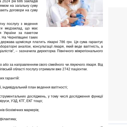
 2024 рік 686 закладів
рямом на загальну суму
 мають договори на суму
атну послугу з ведення
ати медзаклад, що має
я України за пакетом
. На Чернігівщині таких
і держава щомісяця платить лікарні 786 грн. Ця сума гарантує
бораторні аналізи, консультації лікаря, який веде вагітність, а
ціалістів”, – зазначила директорка Північного міжрегіонального
 або за направленням свого сімейного чи лікуючого лікаря. Від
гівській області послугу отримали вже 2742 пацієнтки.
их гарантій:
ї, індивідуальний план ведення вагітності;
трументальних досліджень, у тому числі дослідження функції
віруси, УЗД, КТГ, ЕКГ тощо;
ів біохімічних маркерів;
офілактика;