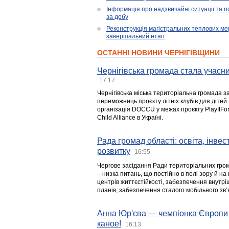
Інформація про надзвичайні ситуації та ос
за добу
Реконструкція магістральних теплових ме
завершальний етап
ОСТАННІ НОВИНИ ЧЕРНІГІВЩИНИ
Чернігівська громада стала учасни
17:17
Чернігівська міська територіальна громада з
переможниць проєкту літніх клубів для дітей 
організація DOCCU у межах проєкту PlayItFo
Child Alliance в Україні.
Рада громад області: освіта, інве
розвитку
16:55
Чергове засідання Ради територіальних гром
– низка питань, що постійно в полі зору й на
центрів життєстійкості, забезпечення внутр
планів, забезпечення сталого мобільного зв’я
Анна Юр'єва — чемпіонка Європи 
каное!
16:13