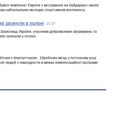
ідбувся чемпіонат Європи з веслування на байдарках і каное
ібрав найсильніших молодих спортсменів континенту.
кі загинули в полоні
15:37
а Захисниць України, учасників добровольчих формувань та
 або загинули у полоні.
робітник з благоусторою– 10робочих місць у поточному році
я людей з інвалідністю в межах компенсаційної програми