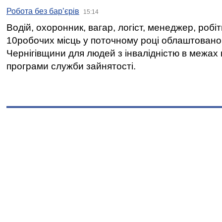
Робота без бар’єрів
15:14
Водій, охоронник, вагар, логіст, менеджер, робі
10робочих місць у поточному році облаштован
Чернігівщини для людей з інвалідністю в межах
програми служби зайнятості.