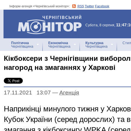
Інформ-агенція «Чернігівський монітор»:
RSS
Twitter
Facebook
Інформ-агенція
«Чернігівський монітор»
11:47:1
Субота, 8 серпня,
Політична
Економічна
Культурна
Стил
Чернігівщина
Чернігівщина
Чернігівщина
Кікбоксери з Чернігівщини виборол
нагород на змаганнях у Харкові
17.11.2021 13:07
—
Агенцiя
Наприкінці минулого тижня у Харков
Кубок України (серед дорослих) та в
змагання з кікбоксингу WPKA (серед