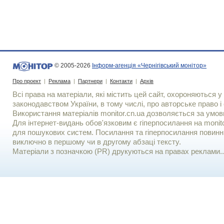
© 2005-2026
Інформ-агенція «Чернігівський монітор»
Про проект
|
Реклама
|
Партнери
|
Контакти
|
Архів
Всі права на матеріали, які містить цей сайт, охороняються у 
законодавством України, в тому числі, про авторське право і 
Використання матерiалiв monitor.cn.ua дозволяється за умов
Для iнтернет-видань обов'язковим є гiперпосилання на monito
для пошукових систем. Посилання та гіперпосилання повинні
виключно в першому чи в другому абзаці тексту.
Матеріали з позначкою (PR) друкуються на правах реклами..