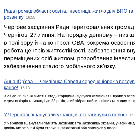
Рада громад області: освіта, інвестиції, житло для ВПО та
розвитку
16:55
Чергове засідання Ради територіальних громад 
Чернігові 27 липня. На порядку денному – низка
в полі зору й на контролі ОВА, зокрема освоєння
робота центрів життєстійкості, забезпечення вн
переміщених осіб житлом, розроблення інвестиц
забезпечення сталого мобільного зв’язку.
Анна Юр'єва — чемпіонка Європи серед юніорок з веслув
каное!
16:13
З 23 до 26 липня в місті Сегед (Угорщина) відбувся чемпіонат Європи з вес
серед юніорів та молоді до 23 років, який зібрав найсильніших молодих спо
У Чернігові вшанували українців, які загинули в полоні
15:
У Чернігові вшанували пам’ять Захисників та Захисниць України, учасників
цивільних осіб, які були страчені, закатовані або загинули у полоні.