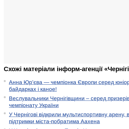
Схожі матеріали інформ-агенції «Черніг
Анна Юр'єва — чемпіонка Європи серед юніор
байдарках і каное!
Веслувальники Чернігівщини – серед призері
чемпіонату України
У Чернігові відкрили мультиспортивну арену, 
підтримки міста-побратима Аахена