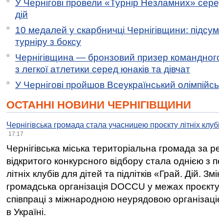
У Чернігові провели «Турнір Незламних» сере
дій
10 медалей у скарбничці Чернігівщини: підсу
турніру з боксу
Чернігівщина — бронзовий призер командного
з легкої атлетики серед юнаків та дівчат
У Чернігові пройшов Всеукраїнський олімпійс
ОСТАННІ НОВИНИ ЧЕРНІГІВЩИНИ
Чернігівська громада стала учасницею проєкту літніх клуб
17:17
Чернігівська міська територіальна громада за 
відкритого конкурсного відбору стала однією з
літніх клубів для дітей та підлітків «Грай. Дій. З
громадська організація DOCCU у межах проєкту 
співпраці з міжнародною неурядовою організаціє
в Україні.