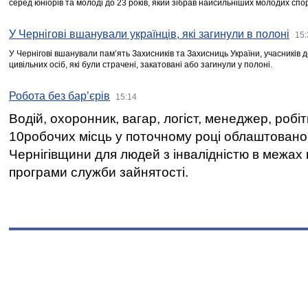
серед юніорів та молоді до 23 років, який зібрав найсильніших молодих спо
У Чернігові вшанували українців, які загинули в полоні
15:
У Чернігові вшанували пам’ять Захисників та Захисниць України, учасників
цивільних осіб, які були страчені, закатовані або загинули у полоні.
Робота без бар’єрів
15:14
Водій, охоронник, вагар, логіст, менеджер, робі
10робочих місць у поточному році облаштован
Чернігівщини для людей з інвалідністю в межах
програми служби зайнятості.