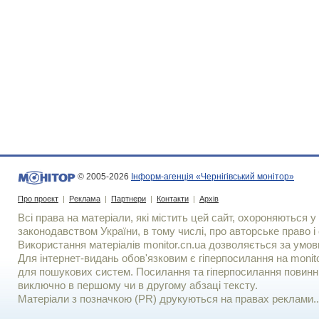
© 2005-2026
Інформ-агенція «Чернігівський монітор»
Про проект
|
Реклама
|
Партнери
|
Контакти
|
Архів
Всі права на матеріали, які містить цей сайт, охороняються у 
законодавством України, в тому числі, про авторське право і 
Використання матерiалiв monitor.cn.ua дозволяється за умов
Для iнтернет-видань обов'язковим є гiперпосилання на monito
для пошукових систем. Посилання та гіперпосилання повинні
виключно в першому чи в другому абзаці тексту.
Матеріали з позначкою (PR) друкуються на правах реклами..