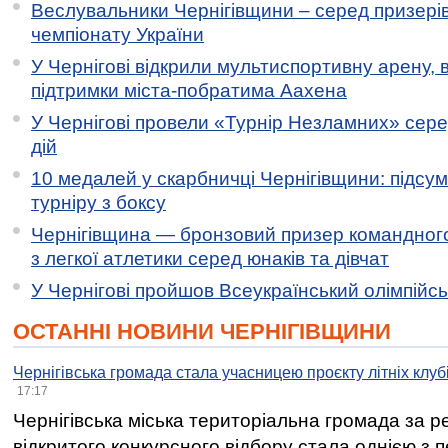
Веслувальники Чернігівщини – серед призері
чемпіонату України
У Чернігові відкрили мультиспортивну арену, 
підтримки міста-побратима Аахена
У Чернігові провели «Турнір Незламних» сере
дій
10 медалей у скарбничці Чернігівщини: підсу
турніру з боксу
Чернігівщина — бронзовий призер командного
з легкої атлетики серед юнаків та дівчат
У Чернігові пройшов Всеукраїнський олімпійс
ОСТАННІ НОВИНИ ЧЕРНІГІВЩИНИ
Чернігівська громада стала учасницею проєкту літніх клуб
17:17
Чернігівська міська територіальна громада за 
відкритого конкурсного відбору стала однією з