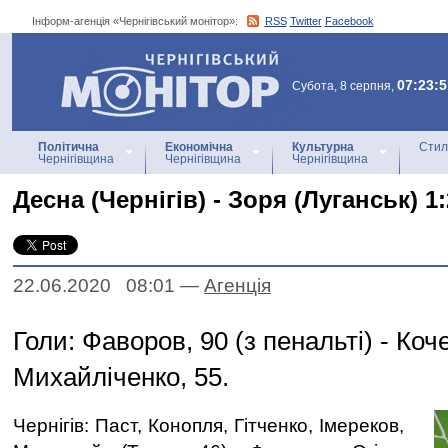
Інформ-агенція «Чернігівський монітор»:
RSS
Twitter
Facebook
Інформ-агенція
«Чернігівський монітор»
07:23:5
Субота, 8 серпня,
Політична
Економічна
Культурна
Стил
Чернігівщина
Чернігівщина
Чернігівщина
Десна (Чернігів) - Зоря (Луганськ) 1:
22.06.2020 08:01
—
Агенцiя
Голи: Фаворов, 90 (з пенальті) - Коче
Михайліченко, 55.
Чернігів: Паст, Конопля, Гітченко, Імереков,