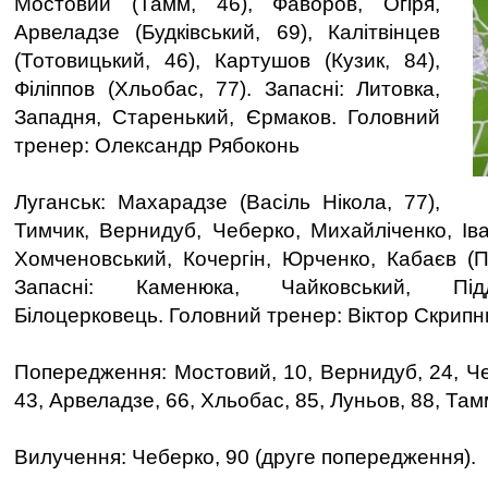
Мостовий (Тамм, 46), Фаворов, Огіря,
Арвеладзе (Будківський, 69), Калітвінцев
(Тотовицький, 46), Картушов (Кузик, 84),
Філіппов (Хльобас, 77). Запасні: Литовка,
Западня, Старенький, Єрмаков. Головний
тренер: Олександр Рябоконь
Луганськ: Махарадзе (Васіль Нікола, 77),
Тимчик, Вернидуб, Чеберко, Михайліченко, Іва
Хомченовський, Кочергін, Юрченко, Кабаєв (Пе
Запасні: Каменюка, Чайковський, Підд
Білоцерковець. Головний тренер: Віктор Скрипн
Попередження: Мостовий, 10, Вернидуб, 24, Че
43, Арвеладзе, 66, Хльобас, 85, Луньов, 88, Там
Вилучення: Чеберко, 90 (друге попередження).