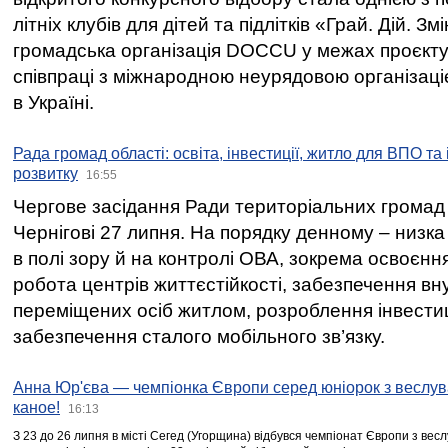
літніх клубів для дітей та підлітків «Грай. Дій. З
громадська організація DOCCU у межах проєкту 
співпраці з міжнародною неурядовою організаціє
в Україні.
Рада громад області: освіта, інвестиції, житло для ВПО та
розвитку
16:55
Чергове засідання Ради територіальних громад 
Чернігові 27 липня. На порядку денному – низка
в полі зору й на контролі ОВА, зокрема освоєння
робота центрів життєстійкості, забезпечення вн
переміщених осіб житлом, розроблення інвестиц
забезпечення сталого мобільного зв’язку.
Анна Юр'єва — чемпіонка Європи серед юніорок з веслув
каное!
16:13
З 23 до 26 липня в місті Сегед (Угорщина) відбувся чемпіонат Європи з вес