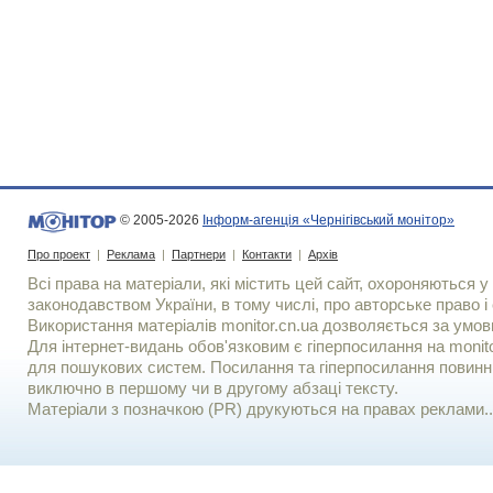
© 2005-2026
Інформ-агенція «Чернігівський монітор»
Про проект
|
Реклама
|
Партнери
|
Контакти
|
Архів
Всі права на матеріали, які містить цей сайт, охороняються у 
законодавством України, в тому числі, про авторське право і 
Використання матерiалiв monitor.cn.ua дозволяється за умов
Для iнтернет-видань обов'язковим є гiперпосилання на monito
для пошукових систем. Посилання та гіперпосилання повинні
виключно в першому чи в другому абзаці тексту.
Матеріали з позначкою (PR) друкуються на правах реклами..