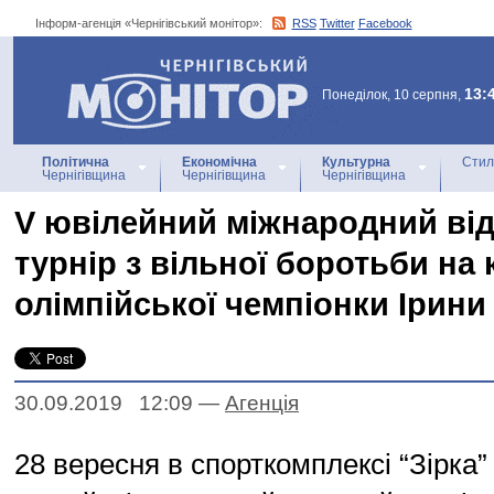
Інформ-агенція «Чернігівський монітор»:
RSS
Twitter
Facebook
Інформ-агенція
«Чернігівський монітор»
13:
Понеділок, 10 серпня,
Політична
Економічна
Культурна
Стил
Чернігівщина
Чернігівщина
Чернігівщина
V ювілейний міжнародний ві
турнір з вільної боротьби на 
олімпійської чемпіонки Ірини
30.09.2019 12:09
—
Агенцiя
28 вересня в спорткомплексі “Зірка”