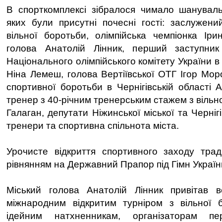
В спорткомплексі зібралося чимало шануваль
яких були присутні почесні гості: заслужен
вільної боротьби, олімпійська чемпіонка Іри
голова Анатолій Лінник, перший заступник
Національного олімпійського комітету України в 
Ніна Лемеш, голова Вертіївської ОТГ Ігор Мор
спортивної боротьби в Чернігівській області 
тренер з 40-річним тренерським стажем з вільн
Галаган, депутати Ніжинської міської та Черніг
тренери та спортивна спільнота міста.
Урочисте відкриття спортивного заходу трад
рівнянням на Державний Прапор під Гімн Україн
Міський голова Анатолій Лінник привітав 
міжнародним відкритим турніром з вільної б
ідейним натхненникам, організаторам п