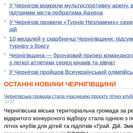
У Чернігові відкрили мультиспортивну арену, 
підтримки міста-побратима Аахена
У Чернігові провели «Турнір Незламних» сере
дій
10 медалей у скарбничці Чернігівщини: підсу
турніру з боксу
Чернігівщина — бронзовий призер командного
з легкої атлетики серед юнаків та дівчат
У Чернігові пройшов Всеукраїнський олімпійс
ОСТАННІ НОВИНИ ЧЕРНІГІВЩИНИ
Чернігівська громада стала учасницею проєкту літніх клуб
17:17
Чернігівська міська територіальна громада за 
відкритого конкурсного відбору стала однією з
літніх клубів для дітей та підлітків «Грай. Дій. З