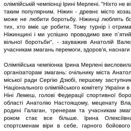
олімпійській чемпіонці Ірині Мерлені. "Ніхто не в
таким популярним. Ніжин - древнє місто козац
може не любити боротьбу. Ніжинці люблять б
тих, хто вміє це робити. Тому турнір і отрим
Ніжинщині і ми успішно проводимо вже п`ятий
вільної боротьби", - зауважив Анатолій Вал
учасникам змагань перемоги, здоров’я, наснаги 
Олімпійська чемпіонка Ірина Мерлені висловил
органiзаторам змагань: очільнику міста Анатол
міської ради Сергію Дзюбі, першому заступник
Національного олімпійського комітету України в 
Ніні Лемеш, голові Федерації спортивної боро
області Анатолію Настоящому, меценату Вла
родині Галаган, тренерам та учасникам змаг
роком стає все більше. Ірина Олексіїв
спортсменам віри в себе, гарного бойового