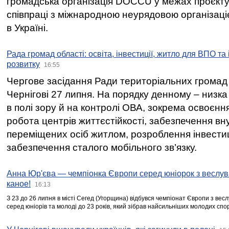
громадська організація DOCCU у межах проєкту 
співпраці з міжнародною неурядовою організаціє
в Україні.
Рада громад області: освіта, інвестиції, житло для ВПО та
розвитку
16:55
Чергове засідання Ради територіальних громад 
Чернігові 27 липня. На порядку денному – низка
в полі зору й на контролі ОВА, зокрема освоєння
робота центрів життєстійкості, забезпечення вн
переміщених осіб житлом, розроблення інвестиц
забезпечення сталого мобільного зв’язку.
Анна Юр'єва — чемпіонка Європи серед юніорок з веслув
каное!
16:13
З 23 до 26 липня в місті Сегед (Угорщина) відбувся чемпіонат Європи з вес
серед юніорів та молоді до 23 років, який зібрав найсильніших молодих спо