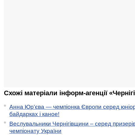
Схожі матеріали інформ-агенції «Черніг
Анна Юр'єва — чемпіонка Європи серед юніор
байдарках і каное!
Веслувальники Чернігівщини – серед призері
чемпіонату України