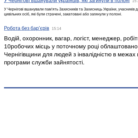
У Чернігові вшанували українців, які загинули в полоні
15:
У Чернігові вшанували пам’ять Захисників та Захисниць України, учасників
цивільних осіб, які були страчені, закатовані або загинули у полоні.
Робота без бар’єрів
15:14
Водій, охоронник, вагар, логіст, менеджер, робі
10робочих місць у поточному році облаштован
Чернігівщини для людей з інвалідністю в межах
програми служби зайнятості.