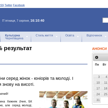
RSS
Twitter
Facebook
16:10:40
П`ятниця, 7 серпня,
Культурна
Стиль життя
Освіта
Відпочинок
Чернігівщина
% результат
АНОНСИ 
Пн
Вт
3
4
и серед жінок - юніорів та молоді. І
10
11
 знову на висоті.
17
18
аючий!
24
25
31
ина Хижняк (Ічня, БК
ою, але серед молоді,