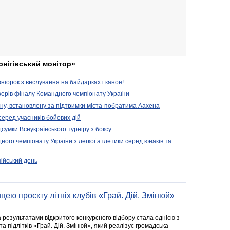
рнігівський монітор»
іорок з веслування на байдарках і каное!
ерів фіналу Командного чемпіонату України
ену, встановлену за підтримки міста-побратима Аахена
серед учасників бойових дій
дсумки Всеукраїнського турніру з боксу
ого чемпіонату України з легкої атлетики серед юнаків та
пійський день
цею проєкту літніх клубів «Грай. Дій. Змінюй»
а результатами відкритого конкурсного відбору стала однією з
та підлітків «Грай. Дій. Змінюй», який реалізує громадська