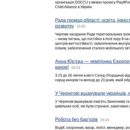
організація DOCCU у межах проєкту PlayItFo
Child Alliance в Україні.
Рада громад області: освіта, інве
розвитку
16:55
Чергове засідання Ради територіальних гром
– низка питань, що постійно в полі зору й на
центрів життєстійкості, забезпечення внутр
планів, забезпечення сталого мобільного зв’я
Анна Юр'єва — чемпіонка Європи 
каное!
16:13
З 23 до 26 липня в місті Сегед (Угорщина) в
серед юніорів та молоді до 23 років, який з
У Чернігові вшанували українців, я
У Чернігові вшанували пам’ять Захисників т
цивільних осіб, які були страчені, закатовані
Робота без бар’єрів
15:14
Водій, охоронник, вагар, логіст, менеджер, 