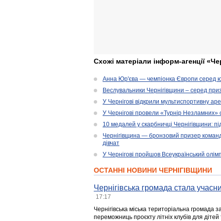
Схожі матеріали інформ-агенції «Че
Анна Юр'єва — чемпіонка Європи серед юн
Веслувальники Чернігівщини – серед приз
У Чернігові відкрили мультиспортивну ар
У Чернігові провели «Турнір Незламних» 
10 медалей у скарбничці Чернігівщини: пі
Чернігівщина — бронзовий призер командн
дівчат
У Чернігові пройшов Всеукраїнський олім
ОСТАННІ НОВИНИ ЧЕРНІГІВЩИНИ
Чернігівська громада стала учасни
17:17
Чернігівська міська територіальна громада з
переможниць проєкту літніх клубів для дітей 