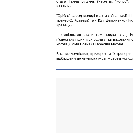
стала Ганна Вишняк (Чернігів, "Колос", 
Казанін).
"Срібло" серед молоді в активі Анастасії Шп
тренер О. Кравець) та у Юлії Дем'яненко (Ічн
Кравець)/
І чемпіонками стали теж представниці І
п'єдесталу піднялися одразу три вихованки 
Рогова, Ольга Возняк і Кароліна Махно!
Вітаємо чемпіонок, призерок та їх тренерів 
відбірковим до чемпіонату світу серед молоді,