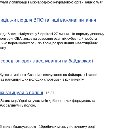
rward у співпраці з міжнародною неурядовою організацією War
стиції, житло для ВПО та інші важливі питання
ад області відбулося у Чернігові 27 липня. На порядку денному
 контролі ОВА, зокрема освоєння освітніх субвенцій, робота
ішньо переміщених осіб житлом, розроблення інвестиційних
зку.
серед юніорок з веслування на байдарках і
ідбувся чемпіонат Європи з веслування на байдарках і каное
ібрав найсильніших молодих спортсменів континенту.
кі загинули в полоні
15:37
а Захисниць України, учасників добровольчих формувань та
 або загинули у полоні.
робітник з благоусторою– 10робочих місць у поточному році