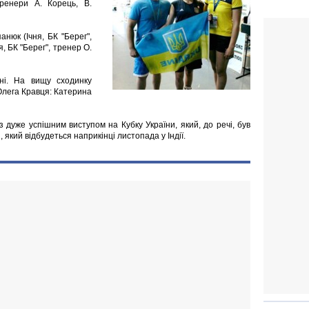
тренери А. Корець, В.
анюк (Ічня, БК "Берег",
я, БК "Берег", тренер О.
чні. На вищу сходинку
Олега Кравця: Катерина
з дуже успішним виступом на Кубку України, який, до речі, був
 який відбудеться наприкінці листопада у Індії.