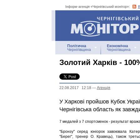
Інформ-агенція «Чернігівський монітор»:
Інформ-агенція
«Чернігівський монітор»
Політична
Економічна
Чернігівщина
Чернігівщина
Золотий Харків - 100
22.08.2017 12:18
—
Агенцiя
У Харкові пройшов Кубок Україн
Чернігівська область як завжди
7 медалей з 7 спортсменок - результат враж
"Бронзу" серед юніорок завоювала Катер
"Берег", тренер О. Кравець), також треть