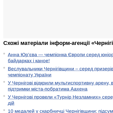
Схожі матеріали інформ-агенції «Черніг
Анна Юр'єва — чемпіонка Європи серед юніор
байдарках і каное!
Веслувальники Чернігівщини – серед призері
чемпіонату України
У Чернігові відкрили мультиспортивну арену, 
підтримки міста-побратима Аахена
У Чернігові провели «Турнір Незламних» сере
дій
10 медалей у скарбничці Чернігівщини: підсу