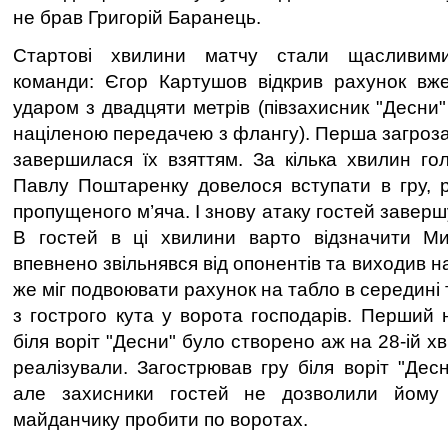
не брав Григорій Баранець.
Стартові хвилини матчу стали щасливими 
команди: Єгор Картушов відкрив рахунок вже
ударом з двадцяти метрів (півзахисник "Десни
націленою передачею з флангу). Перша загроза
завершилася їх взяттям. За кілька хвилин гол
Павлу Поштаренку довелося вступати в гру, 
пропущеного м’яча. І знову атаку гостей завер
В гостей в ці хвилини варто відзначити Ми
впевнено звільнявся від опонентів та виходив н
же міг подвоювати рахунок на табло в середині 
з гострого кута у ворота господарів. Перший
біля воріт "Десни" було створено аж на 28-ій х
реалізували. Загострював гру біля воріт "Дес
але захисники гостей не дозволили йом
майданчику пробити по воротах.