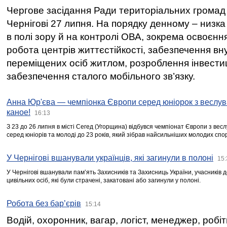
Чергове засідання Ради територіальних громад 
Чернігові 27 липня. На порядку денному – низка
в полі зору й на контролі ОВА, зокрема освоєння
робота центрів життєстійкості, забезпечення вн
переміщених осіб житлом, розроблення інвестиц
забезпечення сталого мобільного зв’язку.
Анна Юр'єва — чемпіонка Європи серед юніорок з веслув
каное!
16:13
З 23 до 26 липня в місті Сегед (Угорщина) відбувся чемпіонат Європи з вес
серед юніорів та молоді до 23 років, який зібрав найсильніших молодих спо
У Чернігові вшанували українців, які загинули в полоні
15:
У Чернігові вшанували пам’ять Захисників та Захисниць України, учасників
цивільних осіб, які були страчені, закатовані або загинули у полоні.
Робота без бар’єрів
15:14
Водій, охоронник, вагар, логіст, менеджер, робі