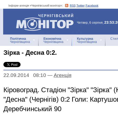
Інформ-агенція «Чернігівський монітор»:
RSS
Twitter
Facebook
Інформ-агенція
«Чернігівський монітор»
23:53:2
Четвер, 6 серпня,
Політична
Економічна
Культурна
Стил
Чернігівщина
Чернігівщина
Чернігівщина
Зірка - Десна 0:2.
22.09.2014 08:10
—
Агенцiя
Кіровоград. Стадіон "Зірка" "Зірка" (
"Десна" (Чернігів) 0:2 Голи: Картушо
Деребчинський 90