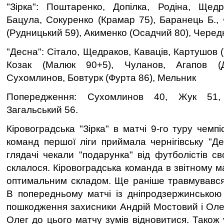
"Зірка": Поштаренко, Допілка, Родіна, Щедр
Бацула, Сокуренко (Крамар 75), Баранець Б., 
(Рудницький 59), Акименко (Осадчий 80), Черед
"Десна": Сітало, Щедраков, Каваців, Картушов 
Козак (Малюк 90+5), Чуланов, Агапов (Д
Сухомлинов, Бовтурк (Фурта 86), Мельник
Попередження: Сухомлинов 40, Жук 51, 
Загальський 56.
Кіровоградська "Зірка" в матчі 9-го туру чемп
команд першої ліги приймала чернігівську "Де
глядачі чекали "подарунка" від футболістів с
склалося. Кіровоградська команда в звітному ма
оптимальним складом. Ще раніше травмувався
В попередньому матчі із дніпродзержинською
пошкодження захисники Андрій Мостовий і Олег
Олег до цього матчу зумів відновитися. Також 