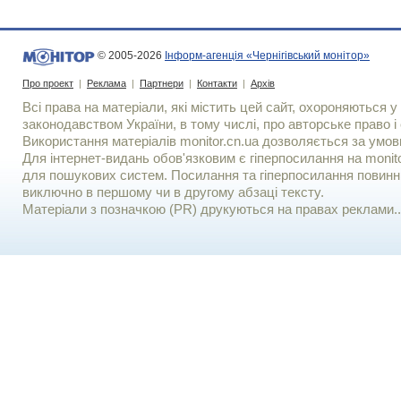
© 2005-2026
Інформ-агенція «Чернігівський монітор»
Про проект
|
Реклама
|
Партнери
|
Контакти
|
Архів
Всі права на матеріали, які містить цей сайт, охороняються у 
законодавством України, в тому числі, про авторське право і 
Використання матерiалiв monitor.cn.ua дозволяється за умов
Для iнтернет-видань обов'язковим є гiперпосилання на monito
для пошукових систем. Посилання та гіперпосилання повинні
виключно в першому чи в другому абзаці тексту.
Матеріали з позначкою (PR) друкуються на правах реклами..