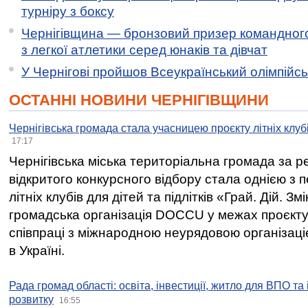
турніру з боксу
Чернігівщина — бронзовий призер командного
з легкої атлетики серед юнаків та дівчат
У Чернігові пройшов Всеукраїнський олімпійс
ОСТАННІ НОВИНИ ЧЕРНІГІВЩИНИ
Чернігівська громада стала учасницею проєкту літніх клуб
17:17
Чернігівська міська територіальна громада за 
відкритого конкурсного відбору стала однією з
літніх клубів для дітей та підлітків «Грай. Дій. З
громадська організація DOCCU у межах проєкту 
співпраці з міжнародною неурядовою організаціє
в Україні.
Рада громад області: освіта, інвестиції, житло для ВПО та
розвитку
16:55