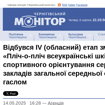
Інформ-агенція «Чернігівський монітор»:
RSS
Twitter
Facebook
Інформ-агенція
«Чернігівський монітор»
21:23:5
Четвер, 6 серпня,
Політична
Економічна
Культурна
Стил
Чернігівщина
Чернігівщина
Чернігівщина
Відбувся IV (обласний) етап 
«Пліч-о-пліч всеукраїнські шкі
спортивного орієнтування се
закладів загальної середньої 
гаслом
14.05.2025 16:28
—
Агенцiя