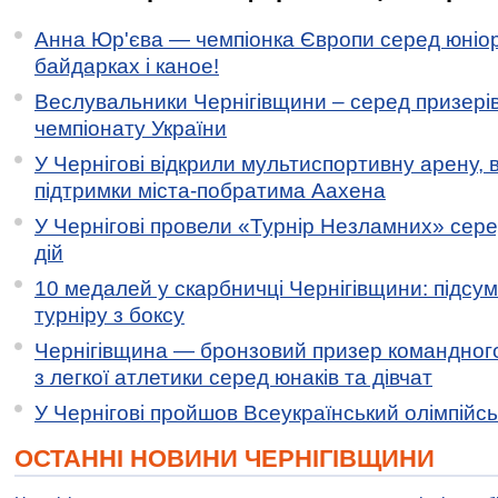
Анна Юр'єва — чемпіонка Європи серед юніор
байдарках і каное!
Веслувальники Чернігівщини – серед призері
чемпіонату України
У Чернігові відкрили мультиспортивну арену, 
підтримки міста-побратима Аахена
У Чернігові провели «Турнір Незламних» сере
дій
10 медалей у скарбничці Чернігівщини: підсу
турніру з боксу
Чернігівщина — бронзовий призер командного
з легкої атлетики серед юнаків та дівчат
У Чернігові пройшов Всеукраїнський олімпійс
ОСТАННІ НОВИНИ ЧЕРНІГІВЩИНИ