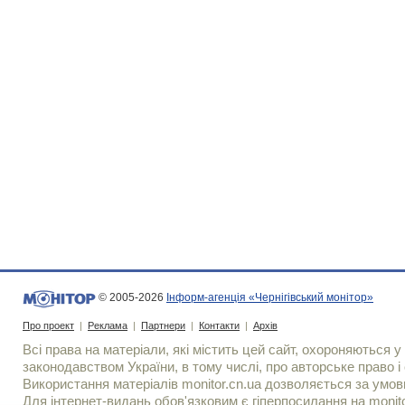
© 2005-2026
Інформ-агенція «Чернігівський монітор»
Про проект
|
Реклама
|
Партнери
|
Контакти
|
Архів
Всі права на матеріали, які містить цей сайт, охороняються у 
законодавством України, в тому числі, про авторське право і 
Використання матерiалiв monitor.cn.ua дозволяється за умов
Для iнтернет-видань обов'язковим є гiперпосилання на monito