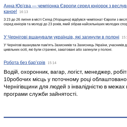
Анна Юр'єва — чемпіонка Європи серед юніорок з веслув
каное!
16:13
З 23 до 26 липня в місті Сегед (Угорщина) відбувся чемпіонат Європи з вес
серед юніорів та молоді до 23 років, який зібрав найсильніших молодих спо
У Чернігові вшанували українців, які загинули в полоні
15:
У Чернігові вшанували пам’ять Захисників та Захисниць України, учасників
цивільних осіб, які були страчені, закатовані або загинули у полоні.
Робота без бар’єрів
15:14
Водій, охоронник, вагар, логіст, менеджер, робі
10робочих місць у поточному році облаштован
Чернігівщини для людей з інвалідністю в межах
програми служби зайнятості.