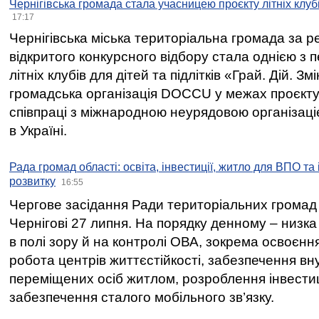
Чернігівська громада стала учасницею проєкту літніх клуб
17:17
Чернігівська міська територіальна громада за 
відкритого конкурсного відбору стала однією з
літніх клубів для дітей та підлітків «Грай. Дій. З
громадська організація DOCCU у межах проєкту 
співпраці з міжнародною неурядовою організаціє
в Україні.
Рада громад області: освіта, інвестиції, житло для ВПО та
розвитку
16:55
Чергове засідання Ради територіальних громад 
Чернігові 27 липня. На порядку денному – низка
в полі зору й на контролі ОВА, зокрема освоєння
робота центрів життєстійкості, забезпечення вн
переміщених осіб житлом, розроблення інвестиц
забезпечення сталого мобільного зв’язку.