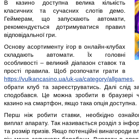
В казино доступна велика кількість
класичних та сучасних слотів демо.
Геймерам, що запускають автомати,
рекомендується дотримуватися правил
відповідальної гри.
Основу асортименту ігор в онлайн-клубах
складають автомати. Їх головні
особливості – великий діапазон ставок та
прості правила. Щоб розпочати грати в
https://vulkancasino.ua/uk-ua/category/allgames
,
обрати клуб та зареєструватись. Далі слід з
сподобався. Це можна зробити в браузері 
казино на смартфон, якщо така опція доступна.
Перш ніж робити ставки, необхідно ознай
виплат апарату. Так називається розділ з інф
та розмір призів. Якщо потенційні винагороди 