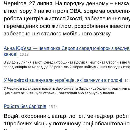
Чернігові 27 липня. На порядку денному – низка
в полі зору й на контролі ОВА, зокрема освоєння
робота центрів життєстійкості, забезпечення вн
переміщених осіб житлом, розроблення інвестиц
забезпечення сталого мобільного зв’язку.
Анна Юр'єва — чемпіонка Європи серед юніорок з веслув
каное!
16:13
З 23 до 26 липня в місті Сегед (Угорщина) відбувся чемпіонат Європи з вес
серед юніорів та молоді до 23 років, який зібрав найсильніших молодих спо
У Чернігові вшанували українців, які загинули в полоні
15:
У Чернігові вшанували пам’ять Захисників та Захисниць України, учасників
цивільних осіб, які були страчені, закатовані або загинули у полоні.
Робота без бар’єрів
15:14
Водій, охоронник, вагар, логіст, менеджер, робі
10робочих місць у поточному році облаштован