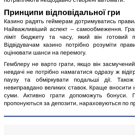
Принципи відповідальної гри
Казино радять геймерам дотримуватись правил 
Найважливіший аспект – самообмеження. Гра
ліміт бюджету та часу, який він готовий п
Відвідувачам казино потрібно розуміти прав
оцінювати шанси на перемогу.
Гемблеру не варто грати, якщо він засмучений
невдачі не потрібно намагатися одразу ж відіг
паузу та обміркувати подальші дії. Тако
невиправдано великих ставок. Краще вносити н
суми. Активно грати допоможуть бонуси. 
пропонуються за депозити, нараховуються по п