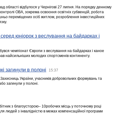
ад області відбулося у Чернігові 27 липня. На порядку денному
 контролі ОВА, зокрема освоєння освітніх субвенцій, робота
ішньо переміщених осіб житлом, розроблення інвестиційних
зку.
серед юніорок з веслування на байдарках і
ідбувся чемпіонат Європи з веслування на байдарках і каное
ібрав найсильніших молодих спортсменів континенту.
кі загинули в полоні
15:37
а Захисниць України, учасників добровольчих формувань та
 або загинули у полоні.
робітник з благоусторою– 10робочих місць у поточному році
я людей з інвалідністю в межах компенсаційної програми