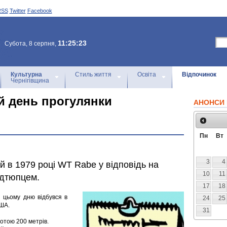
RSS
Twitter
Facebook
11:25:23
Субота, 8 серпня,
Культурна
Стиль життя
Освіта
Відпочинок
Чернігівщина
ій день прогулянки
АНОНСИ 
Пн
Вт
3
4
й в 1979 році WT Rabe у відповідь на
10
11
ідтюпцем.
17
18
 цьому дню відбувся в
24
25
США.
31
сотою 200 метрів.