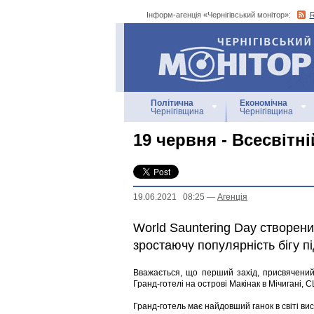
Інформ-агенція «Чернігівський монітор»:
Інформ-агенція
«Чернігівський монітор»
Політична
Економічна
Чернігівщина
Чернігівщина
19 червня - Всесвітн
19.06.2021 08:25
—
Агенцiя
World Sauntering Day створени
зростаючу популярність бігу п
Вважається, що перший захід, присвячений
Гранд-готелі на острові Макінак в Мічигані, 
Гранд-готель має найдовший ганок в світі ви