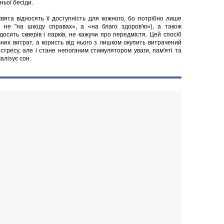
ьої бесіди.
вята відносять її доступність для кожного, бо потрібно лише
ю не "на шкоду справах», а «на благо здоров'ю»), а також
досить скверів і парків, не кажучи про передмістя. Цей спосіб
ьних витрат, а користь від нього з лишком окупить витрачений
стресу, але і стане непоганим стимулятором уваги, пам'яті та
алізує сон.