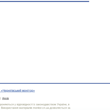
 «Чернігівський монітор»
|
Архів
хороняються у відповідності із законодавством України, в
. Використання матерiалiв monitor.cn.ua дозволяється за