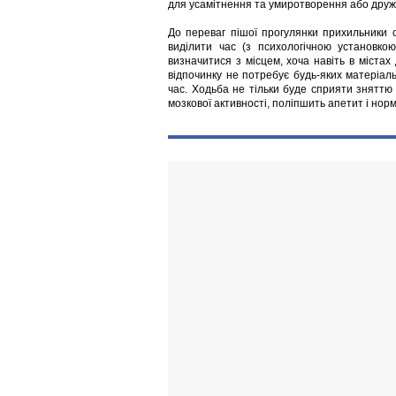
для усамітнення та умиротворення або дружн
До переваг пішої прогулянки прихильники с
виділити час (з психологічною установко
визначитися з місцем, хоча навіть в містах 
відпочинку не потребує будь-яких матеріал
час. Ходьба не тільки буде сприяти зняттю 
мозкової активності, поліпшить апетит і норм