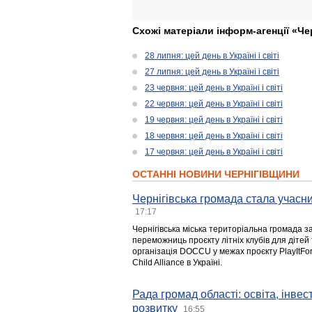
Схожі матеріали інформ-агенції «Че
28 липня: цей день в Україні і світі
27 липня: цей день в Україні і світі
23 червня: цей день в Україні і світі
22 червня: цей день в Україні і світі
19 червня: цей день в Україні і світі
18 червня: цей день в Україні і світі
17 червня: цей день в Україні і світі
ОСТАННІ НОВИНИ ЧЕРНІГІВЩИНИ
Чернігівська громада стала учасни
17:17
Чернігівська міська територіальна громада з
переможниць проєкту літніх клубів для дітей 
організація DOCCU у межах проєкту PlayItFo
Child Alliance в Україні.
Рада громад області: освіта, інве
розвитку
16:55