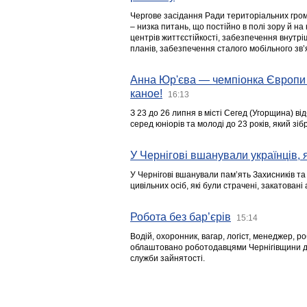
Чергове засідання Ради територіальних гром
– низка питань, що постійно в полі зору й на
центрів життєстійкості, забезпечення внутр
планів, забезпечення сталого мобільного зв’я
Анна Юр'єва — чемпіонка Європи 
каное!
16:13
З 23 до 26 липня в місті Сегед (Угорщина) в
серед юніорів та молоді до 23 років, який з
У Чернігові вшанували українців, я
У Чернігові вшанували пам’ять Захисників т
цивільних осіб, які були страчені, закатовані
Робота без бар’єрів
15:14
Водій, охоронник, вагар, логіст, менеджер, 
облаштовано роботодавцями Чернігівщини дл
служби зайнятості.