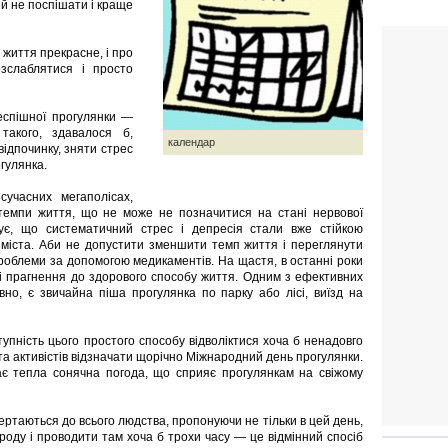
ей не поспішати і краще
 життя прекрасне, і про
озслаблятися і просто
еспішної прогулянки —
такого, здавалося б,
календар
відпочинку, зняти стрес
гулянка.
учасних мегаполісах,
 темпи життя, що не може не позначитися на стані нервової
ує, що систематичний стрес і депресія стали вже стійкою
 міста. Аби не допустити зменшити темп життя і переглянути
проблеми за допомогою медикаментів. На щастя, в останні роки
і прагнення до здорового способу життя. Одним з ефективних
вно, є звичайна піша прогулянка по парку або лісі, виїзд на
упність цього простого способу відволіктися хоча б ненадовго
 та активістів відзначати щорічно Міжнародний день прогулянки.
ає тепла сонячна погода, що сприяє прогулянкам на свіжому
ртаються до всього людства, пропонуючи не тільки в цей день,
роду і проводити там хоча б трохи часу — це відмінний спосіб