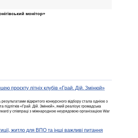
рнігівський монітор»
цею проєкту літніх клубів «Грай. Дій. Змінюй»
а результатами відкритого конкурсного відбору стала однією з
та підлітків «Грай. Дій. Змінюй», який реалізує громадська
rward у співпраці з міжнародною неурядовою організацією War
стиції, житло для ВПО та інші важливі питання