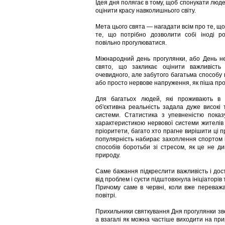
Ідея дня полягає в тому, щоб спонукати люд
оцінити красу навколишнього світу.
Мета цього свята — нагадати всім про те, що
те, що потрібно дозволити собі іноді р
повільно прогулюватися.
Міжнародний день прогулянки, або День н
свято, що закликає оцінити важливість 
очевидного, але забутого багатьма способу 
або просто нервове напруження, як піша про
Для багатьох людей, які проживають в с
об'єктивна реальність задала дуже високі
системи. Статистика з упевненістю показ
характеристикою нервової системи жителів
пріоритети, багато хто прагне вирішити ці 
популярність набирає захоплення спортом 
способів боротьби зі стресом, як це не ди
природу.
Саме бажання підкреслити важливість і дост
від проблем і суєти підштовхнула ініціаторів
Причому саме в червні, коли вже переваж
повітрі.
Прихильники святкування Дня прогулянки зве
а взагалі як можна частіше виходити на при