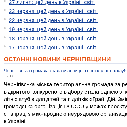
27 липня: цей день в Україні і світі
23 червня: цей день в Україні і світі
22 червня: цей день в Україні і світі
19 червня: цей день в Україні і світі
18 червня: цей день в Україні і світі
17 червня: цей день в Україні і світі
ОСТАННІ НОВИНИ ЧЕРНІГІВЩИНИ
Чернігівська громада стала учасницею проєкту літніх клуб
17:17
Чернігівська міська територіальна громада за 
відкритого конкурсного відбору стала однією з
літніх клубів для дітей та підлітків «Грай. Дій. З
громадська організація DOCCU у межах проєкту 
співпраці з міжнародною неурядовою організаціє
в Україні.