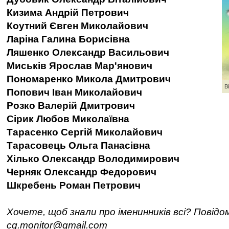
Кизима Андрій Петрович
Коутний Євген Миколайович
Ларіна Галина Борисівна
Ляшенко Олександр Васильович
Миськів Ярослав Мар'янович
Пономаренко Микола Дмитрович
В
Попович Іван Миколайович
Розко Валерій Дмитрович
Сірик Любов Миколаївна
Тарасенко Сергій Миколайович
Тарасовець Ольга Панасівна
Хілько Олександр Володимирович
Черняк Олександр Федорович
Шкребень Роман Петрович
Хочете, щоб знали про іменинників всі? Повідо
cg.monitor@gmail.com