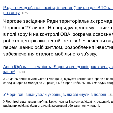
Рада громад області: освіта, інвестиції, житло для ВПО та
розвитку
16:55
Чергове засідання Ради територіальних громад 
Чернігові 27 липня. На порядку денному – низка
в полі зору й на контролі ОВА, зокрема освоєння
робота центрів життєстійкості, забезпечення вн
переміщених осіб житлом, розроблення інвестиц
забезпечення сталого мобільного зв’язку.
Анна Юр'єва — чемпіонка Європи серед юніорок з веслув
каное!
16:13
З 23 до 26 липня в місті Сегед (Угорщина) відбувся чемпіонат Європи з вес
серед юніорів та молоді до 23 років, який зібрав найсильніших молодих спо
У Чернігові вшанували українців, які загинули в полоні
15:
У Чернігові вшанували пам’ять Захисників та Захисниць України, учасників
цивільних осіб, які були страчені, закатовані або загинули у полоні.