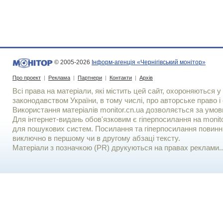
© 2005-2026
Інформ-агенція «Чернігівський монітор»
Про проект
|
Реклама
|
Партнери
|
Контакти
|
Архів
Всі права на матеріали, які містить цей сайт, охороняються у 
законодавством України, в тому числі, про авторське право і 
Використання матерiалiв monitor.cn.ua дозволяється за умов
Для iнтернет-видань обов'язковим є гiперпосилання на monito
для пошукових систем. Посилання та гіперпосилання повинні
виключно в першому чи в другому абзаці тексту.
Матеріали з позначкою (PR) друкуються на правах реклами..