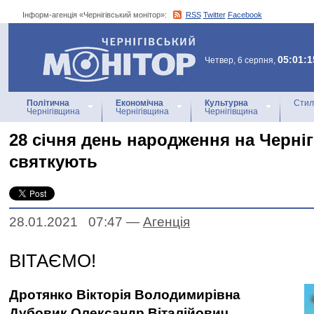
Інформ-агенція «Чернігівський монітор»:
RSS
Twitter
Facebook
Інформ-агенція
«Чернігівський монітор»
05:01:1
Четвер, 6 серпня,
Політична
Економічна
Культурна
Стил
Чернігівщина
Чернігівщина
Чернігівщина
28 січня день народження на Черні
святкують
28.01.2021 07:47
—
Агенцiя
ВІТАЄМО!
Дротянко Вікторія Володимирівна
Дубовик Олександр Віталійович