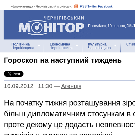
Інформ-агенція «Чернігівський монітор»:
RSS
Twitter
Facebook
Інформ-агенція
«Чернігівський монітор»
15:
Понеділок, 10 серпня,
Політична
Економічна
Культурна
Стил
Чернігівщина
Чернігівщина
Чернігівщина
Гороскоп на наступний тиждень
16.09.2012 11:30
—
Агенцiя
На початку тижня розташування зір
більш дипломатичним стосункам в с
проте декому це додасть невпевності