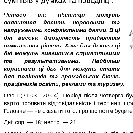
сумнівів у думках та поведінці.
Четвер та п’ятниця можуть
виявитися досить нервовими та
напруженими конфліктними днями. В ці
дні висока ймовріність прийняття
помилкових рішень. Хоча для декого ці
дні можуть виявитися сприятливими
та результативними. Найбільш
корисними ці два дня можуть стати
для політиків та громадських діячів,
працівників освіти, реклами та туризму.
Овен (21.03—20.04). Перiод пiсля четверга бу
варто проявити вiдповiдальнiсть i терпiння, щ
Головне — не сказати того, про що потiм будет
Дні: спр. — 18; неспр. — 21.