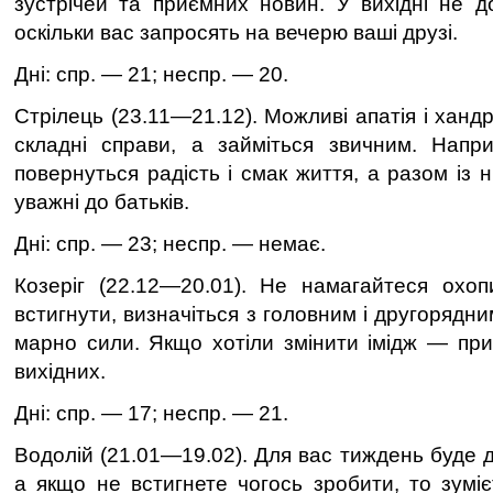
зустрiчей та приємних новин. У вихiднi не д
оскiльки вас запросять на вечерю вашi друзi.
Дні: спр. — 21; неспр. — 20.
Стрілець (23.11—21.12). Можливi апатiя i ханд
складнi справи, а займiться звичним. Напри
повернуться радiсть i смак життя, а разом iз 
уважнi до батькiв.
Дні: спр. — 23; неспр. — немає.
Козеріг (22.12—20.01). Не намагайтеся охоп
встигнути, визначiться з головним i другорядн
марно сили. Якщо хотiли змiнити iмiдж — пр
вихiдних.
Дні: спр. — 17; неспр. — 21.
Водолій (21.01—19.02). Для вас тиждень буде 
а якщо не встигнете чогось зробити, то зумi