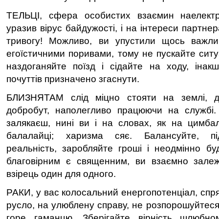
ТЕЛЬЦІ, сфера особистих взаємин наелект
уразив вірус байдужості, і на інтереси партнер
тривогу! Можливо, ви упустили щось важл
егоїстичними поривами, тому не пускайте ситу
наздоганяйте поїзд і сідайте на ходу, інак
почуттів призначено згаснути.
БЛИЗНЯТАМ слід міцно стояти на землі, д
добробут, наполегливо працюючи на службі. 
залякаєш, нині ви і на словах, як на цимбала
балалайці; харизма сяє. Балансуйте, пі
реальність, заробляйте гроші і неодмінно буд
благовірним є священним, ви взаємно залеж
взірець один для одного.
РАКИ, у вас колосальний енергопотенціал, спр
русло, на улюблену справу, не розпорошуйтеся
горе гаманцю. Зберігайте вірність шлюбно