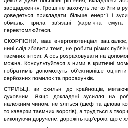
деколи дуже поспішні рішення, вкладаючи аб
заощадження. Гроші не захочуть легко йти в ру
доведеться прикладати більше енергії і зус
обмаль, крила зв’язані (кармічна смуга
перевтомлюйтеся.
СКОРПІОНИ, ваш енергопотенціал зашкалює, 
нині слід збавити темп, не робити різких публіч
таємних інтриг. А ось розраховувати на допомог
можна. Консультуйтеся з ними в критичні мом
побратимів допоможуть об'єктивніше оцінити
серйозних помилок та прорахунків.
СТРІЛЬЦІ, ви схильні до крайнощів, метаю
духовним. Якщо докладені зусилля на роб
належним чином, не зліться (шеф та ділова ко
то каверзи таємних ворогів), а трудіться з тво
виконуючи доручене, дорожіть кар’єрою, що є х