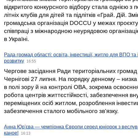
відкритого конкурсного відбору стала однією з
літніх клубів для дітей та підлітків «Грай. Дій. З
громадська організація DOCCU у межах проєкту 
співпраці з міжнародною неурядовою організаціє
в Україні.
Рада громад області: освіта, інвестиції, житло для ВПО та
розвитку
16:55
Чергове засідання Ради територіальних громад 
Чернігові 27 липня. На порядку денному – низка
в полі зору й на контролі ОВА, зокрема освоєння
робота центрів життєстійкості, забезпечення вн
переміщених осіб житлом, розроблення інвестиц
забезпечення сталого мобільного зв’язку.
Анна Юр'єва — чемпіонка Європи серед юніорок з веслув
каное!
16:13