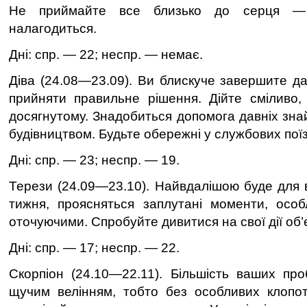
Не приймайте все близько до серця —
налагодиться.
Дні: спр. — 22; неспр. — немає.
Діва (24.08—23.09). Ви блискуче завершите да
прийняти правильне рiшення. Дiйте смiливо,
досягнутому. Знадобиться допомога давнiх знайо
будiвництвом. Будьте обережнi у службових поїз
Дні: спр. — 23; неспр. — 19.
Терези (24.09—23.10). Найвдалiшою буде для
тижня, проясняться заплутанi моменти, особ
оточуючими. Спробуйте дивитися на свої дiї об’
Дні: спр. — 17; неспр. — 22.
Скорпіон (24.10—22.11). Бiльшiсть ваших пр
щучим велiнням, тобто без особливих клопотi