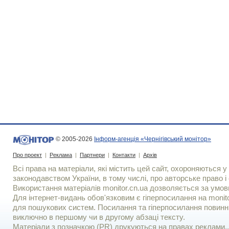
© 2005-2026
Інформ-агенція «Чернігівський монітор»
Про проект
|
Реклама
|
Партнери
|
Контакти
|
Архів
Всі права на матеріали, які містить цей сайт, охороняються у 
законодавством України, в тому числі, про авторське право і 
Використання матерiалiв monitor.cn.ua дозволяється за умов
Для iнтернет-видань обов'язковим є гiперпосилання на monito
для пошукових систем. Посилання та гіперпосилання повинні
виключно в першому чи в другому абзаці тексту.
Матеріали з позначкою (PR) друкуються на правах реклами..