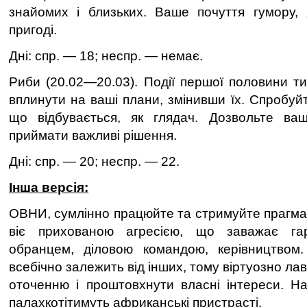
знайомих i близьких. Ваше почуття гумору, 
пригодi.
Дні: спр. — 18; неспр. — немає.
Риби (20.02—20.03). Подiї першої половини т
вплинути на вашi плани, змiнивши їх. Спробуй
що вiдбувається, як глядач. Дозвольте в
приймати важливi рiшення.
Дні: спр. — 20; неспр. — 22.
Інша версія:
ОВНИ, сумлінно працюйте та стримуйте прагмат
віє прихованою агресією, що заважає га
обранцем, діловою командою, керівництвом. 
всебічно залежить від інших, тому віртуозно ла
оточенню і проштовхнути власні інтереси. Н
палахкотітимуть африканські пристрасті.