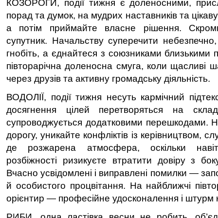
КОЗОРОГИ, події тижня є доленосними, прис
порад та думок, на мудрих наставників та цікав
а потім приймайте власне рішення. Скром
супутник. Начальству суперечити небезпечно,
гнобіть, а єднайтеся з союзниками близькими 
півторарічна доленосна смуга, коли щасливі 
через друзів та активну громадську діяльність.
ВОДОЛІЇ, події тижня несуть кармічний підтекст
досягнення цілей перетворяться на скла
супроводжується додатковими перешкодами. Н
дорогу, уникайте конфліктів із керівництвом, с
де розжарена атмосфера, оскільки наві
розбіжності ризикуєте втратити довіру з бо
Вчасно усвідомлені і виправлені помилки — запо
й особистого процвітання. На найближчі півт
орієнтир — професійне удосконалення і штурм к
РИБИ, одна ластівка весни не робить, об’єд