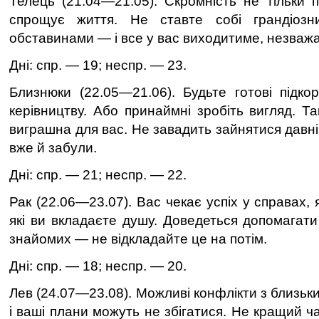
Телець (21.04—21.05). Скромнiсть не тiльки п
спрощує життя. Не ставте собi грандiозн
обставинами — i все у вас виходитиме, незваж
Дні: спр. — 19; неспр. — 23.
Близнюки (22.05—21.06). Будьте готовi пiдко
керiвництву. Або принаймнi зробiть вигляд. Т
виграшна для вас. Не завадить зайнятися давнi
вже й забули.
Дні: спр. — 21; неспр. — 22.
Рак (22.06—23.07). Вас чекає успiх у справах, 
якi ви вкладаєте душу. Доведеться допомагати
знайомих — не вiдкладайте це на потiм.
Дні: спр. — 18; неспр. — 20.
Лев (24.07—23.08). Можливi конфлiкти з близьки
i вашi плани можуть не збiгатися. Не кращий ча