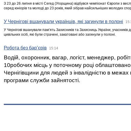
З 23 до 26 липня в місті Сегед (Угорщина) відбувся чемпіонат Європи з вес
серед юніорів та молоді до 23 років, який зібрав найсильніших молодих спо
У Чернігові вшанували українців, які загинули в полоні
15:
У Чернігові вшанували пам’ять Захисників та Захисниць України, учасників
цивільних осіб, які були страчені, закатовані або загинули у полоні.
Робота без бар’єрів
15:14
Водій, охоронник, вагар, логіст, менеджер, робі
10робочих місць у поточному році облаштован
Чернігівщини для людей з інвалідністю в межах
програми служби зайнятості.