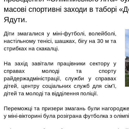
масові спортивні заходи в таборі «Д
Ядути.
Діти змагалися у міні-футболі, волейболі,
настільному тенісі, шашках, бігу на 30 м та
стрибках на скакалці.
На захід завітали працівники сектору у
справах молоді та спорту
райдержадміністрації, служби у справах
дітей, центру соціальних служб для сім'ї,
дітей та молоді та відділення поліції.
Переможці та призери змагань були нагородже
у міні-вікторині була розіграна футболка з олім