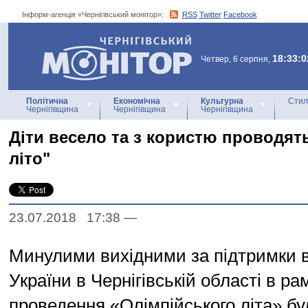
Інформ-агенція «Чернігівський монітор»:
RSS
Twitter
Facebook
Інформ-агенція
«Чернігівський монітор»
18:33:0
Четвер, 6 серпня,
Політична
Економічна
Культурна
Стил
Чернігівщина
Чернігівщина
Чернігівщина
Діти весело та з користю проводят
літо"
23.07.2018 17:38
—
Минулими вихідними за підтримки 
України в Чернігівській області в ра
проведення «Олімпійського літа» бу