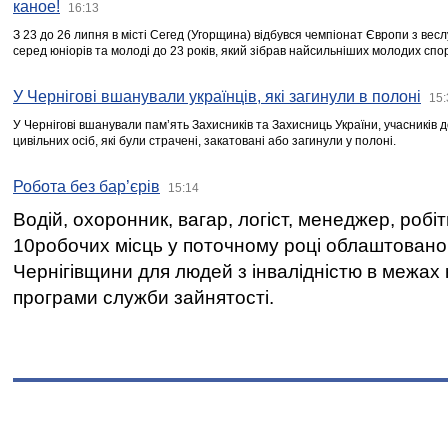
каное!
16:13
З 23 до 26 липня в місті Сегед (Угорщина) відбувся чемпіонат Європи з вес
серед юніорів та молоді до 23 років, який зібрав найсильніших молодих спо
У Чернігові вшанували українців, які загинули в полоні
15:
У Чернігові вшанували пам’ять Захисників та Захисниць України, учасників
цивільних осіб, які були страчені, закатовані або загинули у полоні.
Робота без бар’єрів
15:14
Водій, охоронник, вагар, логіст, менеджер, робі
10робочих місць у поточному році облаштован
Чернігівщини для людей з інвалідністю в межах
програми служби зайнятості.