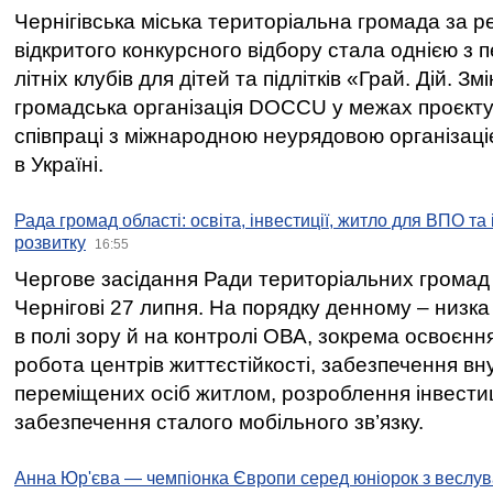
Чернігівська міська територіальна громада за 
відкритого конкурсного відбору стала однією з
літніх клубів для дітей та підлітків «Грай. Дій. З
громадська організація DOCCU у межах проєкту 
співпраці з міжнародною неурядовою організаціє
в Україні.
Рада громад області: освіта, інвестиції, житло для ВПО та
розвитку
16:55
Чергове засідання Ради територіальних громад 
Чернігові 27 липня. На порядку денному – низка
в полі зору й на контролі ОВА, зокрема освоєння
робота центрів життєстійкості, забезпечення вн
переміщених осіб житлом, розроблення інвестиц
забезпечення сталого мобільного зв’язку.
Анна Юр'єва — чемпіонка Європи серед юніорок з веслув