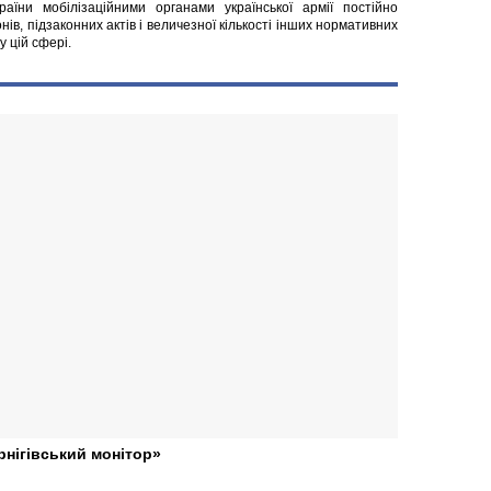
їни мобілізаційними органами української армії постійно
нів, підзаконних актів і величезної кількості інших нормативних
у цій сфері.
рнігівський монітор»