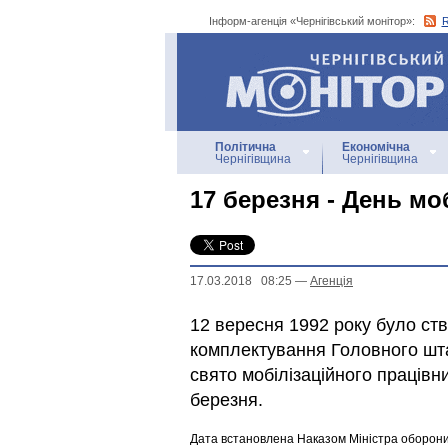
Інформ-агенція «Чернігівський монітор»:
Інформ-агенція
«Чернігівський монітор»
Політична
Економічна
Чернігівщина
Чернігівщина
17 березня - День мо
17.03.2018 08:25
—
Агенцiя
12 вересня 1992 року було ств
комплектування Головного шт
свято мобілізаційного працівни
березня.
Дата встановлена Наказом Міністра оборони 