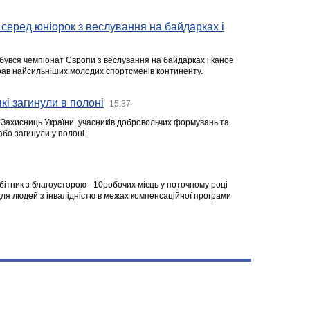
серед юніорок з веслування на байдарках і
ідбувся чемпіонат Європи з веслування на байдарках і каное
ібрав найсильніших молодих спортсменів континенту.
кі загинули в полоні
15:37
а Захисниць України, учасників добровольчих формувань та
 або загинули у полоні.
робітник з благоусторою– 10робочих місць у поточному році
я людей з інвалідністю в межах компенсаційної програми