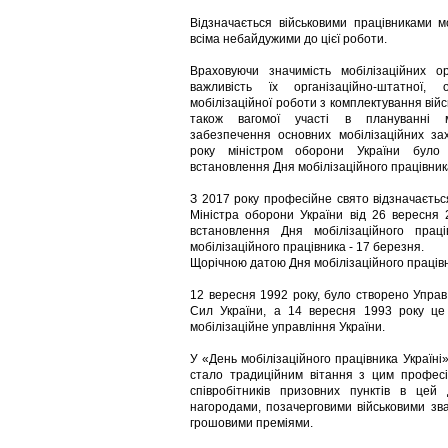
Відзначається військовими працівниками мо
всіма небайдужими до цієї роботи.
Враховуючи значимість мобілізаційних ор
важливість їх організаційно-штатної, о
мобілізаційної роботи з комплектування вій
також вагомої участі в плануванні ма
забезпечення основних мобілізаційних за
року міністром оборони України бул
встановлення Дня мобілізаційного працівник
З 2017 року професійне свято відзначаєть
Міністра оборони України від 26 вересн
встановлення Дня мобілізаційного прац
мобілізаційного працівника - 17 березня.
Щорічною датою Дня мобілізаційного працівни
12 вересня 1992 року, було створено Управ
Сил України, а 14 вересня 1993 року це
мобілізаційне управління України.
У «День мобілізаційного працівника Україні»
стало традиційним вітання з цим професі
співробітників призовних пунктів в це
нагородами, позачерговими військовими зв
грошовими преміями.