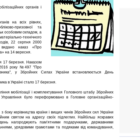
білізаційних органів і
ганів на всіх рівнях,
бліково-призовної та
ськ особовим складом, а
теріально-технічного
ходів, 22 серпня 2000
о видано наказ «Про
а» на 14 вересня.
ся 17 березня. Наказом
я 2016 року №497 "Про
івника", у Збройних Силах України встановлюється День
ка в Україні стало 17 березня.
ління мобілізації і комплектування Головного штабу Збройних
 Управління було переформовано в Головне організаційно-
 з боку керівництва країни і вищих чинів Збройних сил України
йним святом на адресу своїх підлеглих. Найбільш яскравих
й день нагороджують пам’ятними подарунками, державними
аннями, урядовими грамотами та подяками від командування,