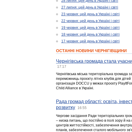
28 липня: цей день в Україні і світі
27 липня: цей день в Україні і світі
23 червня: цей день в Україні і світі
22 червня: цей день в Україні і світі
19 червня: цей день в Україні і світі
18 червня: цей день в Україні і світі
17 червня: цей день в Україні і світі
ОСТАННІ НОВИНИ ЧЕРНІГІВЩИНИ
Чернігівська громада стала учасни
17:17
Чернігівська міська територіальна громада з
переможниць проєкту літніх клубів для дітей 
організація DOCCU у межах проєкту PlayItFo
Child Alliance в Україні.
Рада громад області: освіта, інве
розвитку
16:55
Чергове засідання Ради територіальних гром
– низка питань, що постійно в полі зору й на
центрів життєстійкості, забезпечення внутр
планів, забезпечення сталого мобільного зв’я