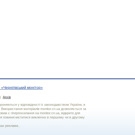
 «Чернігівський монітор»
|
Архів
хороняються у відповідності із законодавством України, в
. Використання матерiалiв monitor.cn.ua дозволяється за
вим є гiперпосилання на monitor.cn.ua, відкрите для
я повинні міститися виключно в першому чи в другому
вах реклами..