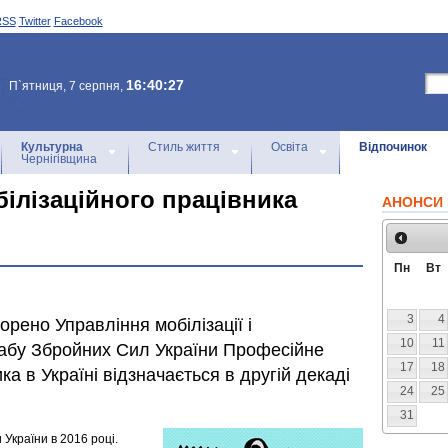
RSS
Twitter
Facebook
16:40:27
П`ятниця, 7 серпня,
Культурна
Стиль життя
Освіта
Відпочинок
Чернігівщина
білізаційного працівника
АНОНСИ 
Пн
Вт
3
4
орено Управління мобілізації і
10
11
абу Збройних Сил України Професійне
17
18
ка в Україні відзначається в другій декаді
24
25
31
України в 2016 році.