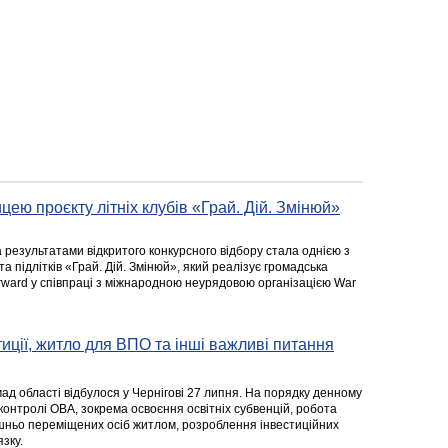
цею проєкту літніх клубів «Грай. Дій. Змінюй»
а результатами відкритого конкурсного відбору стала однією з
та підлітків «Грай. Дій. Змінюй», який реалізує громадська
rward у співпраці з міжнародною неурядовою організацією War
стиції, житло для ВПО та інші важливі питання
ад області відбулося у Чернігові 27 липня. На порядку денному
 контролі ОВА, зокрема освоєння освітніх субвенцій, робота
ішньо переміщених осіб житлом, розроблення інвестиційних
зку.