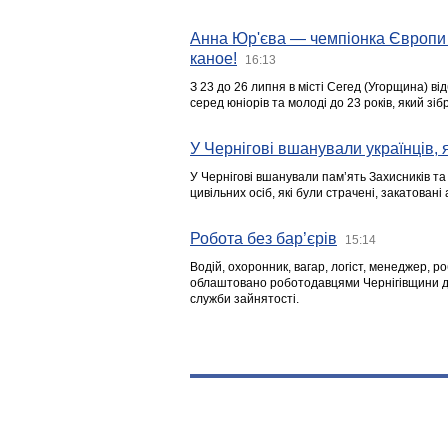
Анна Юр'єва — чемпіонка Європи 
каное!
16:13
З 23 до 26 липня в місті Сегед (Угорщина) в
серед юніорів та молоді до 23 років, який з
У Чернігові вшанували українців, я
У Чернігові вшанували пам’ять Захисників т
цивільних осіб, які були страчені, закатовані
Робота без бар’єрів
15:14
Водій, охоронник, вагар, логіст, менеджер, 
облаштовано роботодавцями Чернігівщини дл
служби зайнятості.