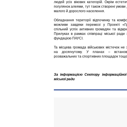
людей усіх вікових категорій. Окрім естет
погулянок алеями, тут також створені умови
малого й дорослого населення.
Обладнання території відпочинку та комф
можливе завдяки перемозі у Проекті «
спільний успіх активних громадян та відкри
Прилуках в рамках співпраці міської ради 
фундацією ПАУСІ.
Та місцева громада військових містечок не
на досягнутому. У планах – встанов
розважальних та спортивних площадок тощо
За інформацією Сектору інформаційної
міської ради