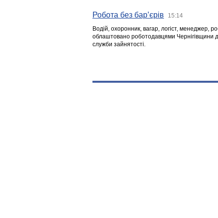
Робота без бар’єрів
15:14
Водій, охоронник, вагар, логіст, менеджер, 
облаштовано роботодавцями Чернігівщини дл
служби зайнятості.