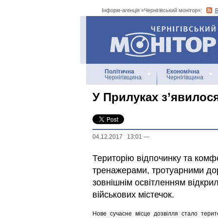
Інформ-агенція «Чернігівський монітор»:
Інформ-агенція
«Чернігівський монітор»
Політична
Економічна
Чернігівщина
Чернігівщина
У Прилуках з’явилося
04.12.2017 13:01
—
Територію відпочинку та комф
тренажерами, тротуарними дор
зовнішнім освітленням відкрил
військових містечок.
Нове сучасне місце дозвілля стало терит