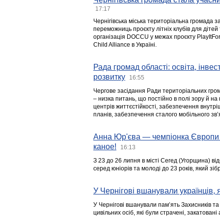
17:17
Чернігівська міська територіальна громада з
переможниць проєкту літніх клубів для дітей 
організація DOCCU у межах проєкту PlayItFo
Child Alliance в Україні.
Рада громад області: освіта, інве
розвитку
16:55
Чергове засідання Ради територіальних гром
– низка питань, що постійно в полі зору й на
центрів життєстійкості, забезпечення внутр
планів, забезпечення сталого мобільного зв’я
Анна Юр'єва — чемпіонка Європи 
каное!
16:13
З 23 до 26 липня в місті Сегед (Угорщина) в
серед юніорів та молоді до 23 років, який з
У Чернігові вшанували українців, я
У Чернігові вшанували пам’ять Захисників т
цивільних осіб, які були страчені, закатовані