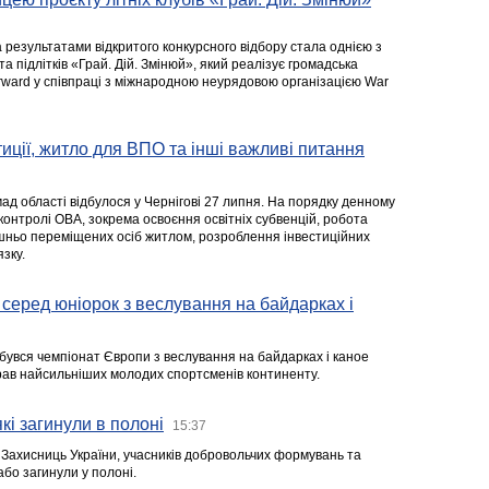
а результатами відкритого конкурсного відбору стала однією з
та підлітків «Грай. Дій. Змінюй», який реалізує громадська
rward у співпраці з міжнародною неурядовою організацією War
стиції, житло для ВПО та інші важливі питання
ад області відбулося у Чернігові 27 липня. На порядку денному
 контролі ОВА, зокрема освоєння освітніх субвенцій, робота
ішньо переміщених осіб житлом, розроблення інвестиційних
зку.
серед юніорок з веслування на байдарках і
ідбувся чемпіонат Європи з веслування на байдарках і каное
ібрав найсильніших молодих спортсменів континенту.
кі загинули в полоні
15:37
а Захисниць України, учасників добровольчих формувань та
 або загинули у полоні.