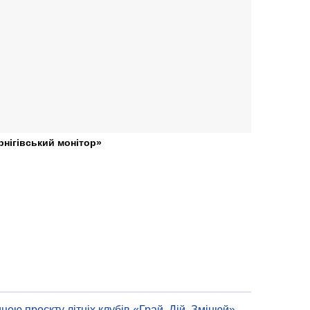
рнігівський монітор»
цею проєкту літніх клубів «Грай. Дій. Змінюй»