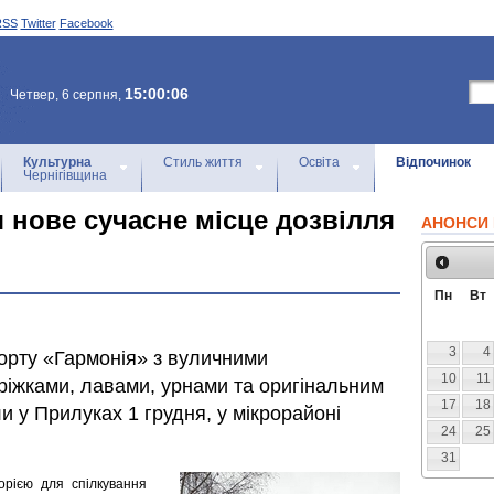
RSS
Twitter
Facebook
15:00:06
Четвер, 6 серпня,
Культурна
Стиль життя
Освіта
Відпочинок
Чернігівщина
 нове сучасне місце дозвілля
АНОНСИ 
Пн
Вт
3
4
орту «Гармонія» з вуличними
10
11
іжками, лавами, урнами та оригінальним
17
18
и у Прилуках 1 грудня, у мікрорайоні
24
25
31
орією для спілкування