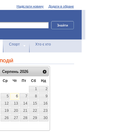
Надіслати новину
Додати в обране
Спорт
Хто є хто
ПОДІЙ
Серпень
2026
Ср
Чт
Пт
Сб
Нд
1
2
5
6
7
8
9
12
13
14
15
16
19
20
21
22
23
26
27
28
29
30