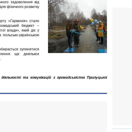
ичного задоволення від
 для фізичного розвитку
орту «Гармонія» стало
Громадський бюджет –
тої влади», який діє у
з польсько-українською
 збирається зупинятися
лення ще декількох
.
 діяльності та комунікацій з громадськістю Прилуцької