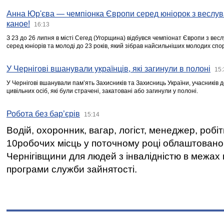
Анна Юр'єва — чемпіонка Європи серед юніорок з веслув
каное!
16:13
З 23 до 26 липня в місті Сегед (Угорщина) відбувся чемпіонат Європи з вес
серед юніорів та молоді до 23 років, який зібрав найсильніших молодих спо
У Чернігові вшанували українців, які загинули в полоні
15:
У Чернігові вшанували пам’ять Захисників та Захисниць України, учасників
цивільних осіб, які були страчені, закатовані або загинули у полоні.
Робота без бар’єрів
15:14
Водій, охоронник, вагар, логіст, менеджер, робі
10робочих місць у поточному році облаштован
Чернігівщини для людей з інвалідністю в межах
програми служби зайнятості.