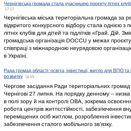
Чернігівська громада стала учасницею проєкту літніх клуб
17:17
Чернігівська міська територіальна громада за 
відкритого конкурсного відбору стала однією з
літніх клубів для дітей та підлітків «Грай. Дій. З
громадська організація DOCCU у межах проєкту 
співпраці з міжнародною неурядовою організаціє
в Україні.
Рада громад області: освіта, інвестиції, житло для ВПО та
розвитку
16:55
Чергове засідання Ради територіальних громад 
Чернігові 27 липня. На порядку денному – низка
в полі зору й на контролі ОВА, зокрема освоєння
робота центрів життєстійкості, забезпечення вн
переміщених осіб житлом, розроблення інвестиц
забезпечення сталого мобільного зв’язку.