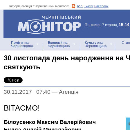
Інформ-агенція «Чернігівський монітор»:
RSS
Twitter
Facebook
Інформ-агенція
«Чернігівський монітор»
15:14
П`ятниця, 7 серпня,
Політична
Економічна
Культурна
Стил
Чернігівщина
Чернігівщина
Чернігівщина
30 листопада день народження на Ч
святкують
30.11.2017 07:40
—
Агенцiя
ВІТАЄМО!
Білоусенко Максим Валерійович
Булда Андрій Миколайович