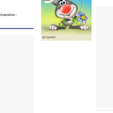
ідомляйте -
ВІТАЄМО!