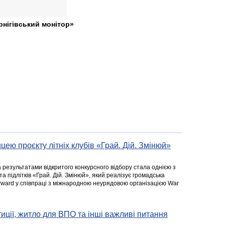
рнігівський монітор»
цею проєкту літніх клубів «Грай. Дій. Змінюй»
а результатами відкритого конкурсного відбору стала однією з
та підлітків «Грай. Дій. Змінюй», який реалізує громадська
rward у співпраці з міжнародною неурядовою організацією War
стиції, житло для ВПО та інші важливі питання