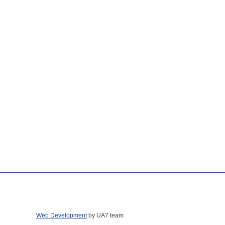
Web Development
by UA7 team