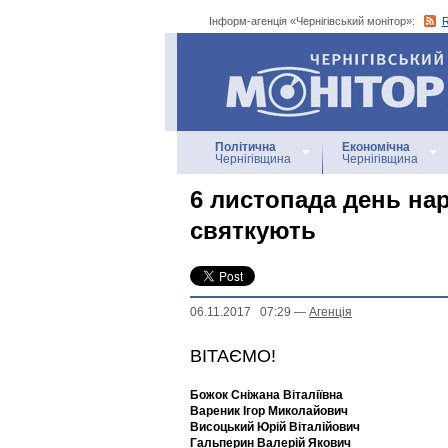
Інформ-агенція «Чернігівський монітор»:
Інформ-агенція
«Чернігівський монітор»
Політична
Економічна
Чернігівщина
Чернігівщина
6 листопада день на
святкують
06.11.2017 07:29
—
Агенцiя
ВІТАЄМО!
Божок Сніжана Віталіївна
Вареник Ігор Миколайович
Висоцький Юрій Віталійович
Гальперин Валерій Якович