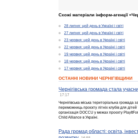
Схожі матеріали інформ-агенції «Че
28 липня: цей день в Україні і світі
27 липня: цей день в Україні і світі
23 червня: цей день в Україні і світі
22 червня: цей день в Україні і світі
19 червня: цей день в Україні і світі
18 червня: цей день в Україні і світі
17 червня: цей день в Україні і світі
ОСТАННІ НОВИНИ ЧЕРНІГІВЩИНИ
Чернігівська громада стала учасни
17:17
Чернігівська міська територіальна громада з
переможниць проєкту літніх клубів для дітей 
організація DOCCU у межах проєкту PlayItFo
Child Alliance в Україні.
Рада громад області: освіта, інве
розвитку
16:55