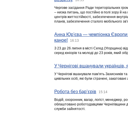
Чергове засідання Ради територіальних гром
– низка питань, що постійно в полі зору й на
центрів життєстійкості, забезпечення внутр
планів, забезпечення сталого мобільного зв’я
Анна Юр'єва — чемпіонка Європи 
каное!
16:13
З 23 до 26 липня в місті Сегед (Угорщина) в
серед юніорів та молоді до 23 років, який з
У Чернігові вшанували українців, я
У Чернігові вшанували пам’ять Захисників т
цивільних осіб, які були страчені, закатовані
Робота без бар’єрів
15:14
Водій, охоронник, вагар, логіст, менеджер, 
облаштовано роботодавцями Чернігівщини дл
служби зайнятості.