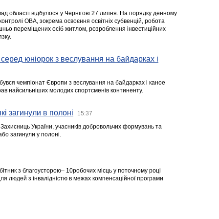
ад області відбулося у Чернігові 27 липня. На порядку денному
 контролі ОВА, зокрема освоєння освітніх субвенцій, робота
ішньо переміщених осіб житлом, розроблення інвестиційних
зку.
серед юніорок з веслування на байдарках і
ідбувся чемпіонат Європи з веслування на байдарках і каное
ібрав найсильніших молодих спортсменів континенту.
кі загинули в полоні
15:37
а Захисниць України, учасників добровольчих формувань та
 або загинули у полоні.
робітник з благоусторою– 10робочих місць у поточному році
я людей з інвалідністю в межах компенсаційної програми