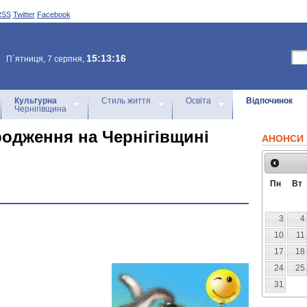
RSS
Twitter
Facebook
15:13:16
П`ятниця, 7 серпня,
Культурна
Стиль життя
Освіта
Відпочинок
Чернігівщина
родження на Чернігівщині
АНОНСИ 
Пн
Вт
3
4
10
11
17
18
24
25
31