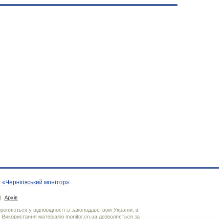
 «Чернігівський монітор»
|
Архів
хороняються у відповідності із законодавством України, в
. Використання матерiалiв monitor.cn.ua дозволяється за