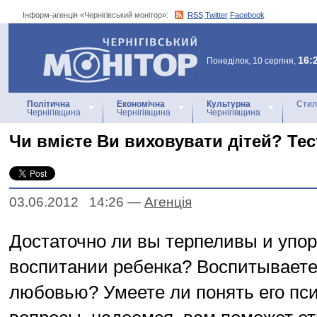
Інформ-агенція «Чернігівський монітор»:
RSS
Twitter
Facebook
Інформ-агенція
«Чернігівський монітор»
16:
Понеділок, 10 серпня,
Політична
Економічна
Культурна
Стил
Чернігівщина
Чернігівщина
Чернігівщина
Чи вмієте Ви виховувати дітей? Тес
03.06.2012 14:26
—
Агенцiя
Достаточно ли вы терпеливы и упо
воспитании ребенка? Воспитываете 
любовью? Умеете ли понять его пси