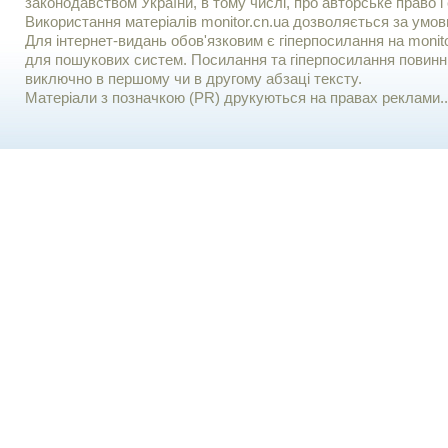
законодавством України, в тому числі, про авторське право і 
Використання матерiалiв monitor.cn.ua дозволяється за умов
Для iнтернет-видань обов'язковим є гiперпосилання на monito
для пошукових систем. Посилання та гіперпосилання повинні
виключно в першому чи в другому абзаці тексту.
Матеріали з позначкою (PR) друкуються на правах реклами..