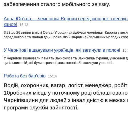
забезпечення сталого мобільного зв’язку.
Анна Юр'єва — чемпіонка Європи серед юніорок з веслув
каное!
16:13
З 23 до 26 липня в місті Сегед (Угорщина) відбувся чемпіонат Європи з вес
серед юніорів та молоді до 23 років, який зібрав найсильніших молодих спо
У Чернігові вшанували українців, які загинули в полоні
15:
У Чернігові вшанували пам’ять Захисників та Захисниць України, учасників
цивільних осіб, які були страчені, закатовані або загинули у полоні.
Робота без бар’єрів
15:14
Водій, охоронник, вагар, логіст, менеджер, робі
10робочих місць у поточному році облаштован
Чернігівщини для людей з інвалідністю в межах
програми служби зайнятості.