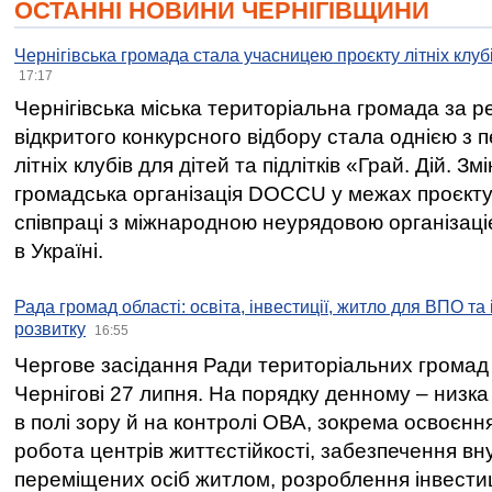
ОСТАННІ НОВИНИ ЧЕРНІГІВЩИНИ
Чернігівська громада стала учасницею проєкту літніх клуб
17:17
Чернігівська міська територіальна громада за 
відкритого конкурсного відбору стала однією з
літніх клубів для дітей та підлітків «Грай. Дій. З
громадська організація DOCCU у межах проєкту 
співпраці з міжнародною неурядовою організаціє
в Україні.
Рада громад області: освіта, інвестиції, житло для ВПО та
розвитку
16:55
Чергове засідання Ради територіальних громад 
Чернігові 27 липня. На порядку денному – низка
в полі зору й на контролі ОВА, зокрема освоєння
робота центрів життєстійкості, забезпечення вн
переміщених осіб житлом, розроблення інвестиц