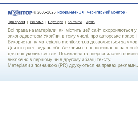
© 2005-2026
Інформ-агенція «Чернігівський монітор»
Про проект
|
Реклама
|
Партнери
|
Контакти
|
Архів
Всі права на матеріали, які містить цей сайт, охороняються у 
законодавством України, в тому числі, про авторське право і 
Використання матерiалiв monitor.cn.ua дозволяється за умов
Для iнтернет-видань обов'язковим є гiперпосилання на monito
для пошукових систем. Посилання та гіперпосилання повинні
виключно в першому чи в другому абзаці тексту.
Матеріали з позначкою (PR) друкуються на правах реклами..