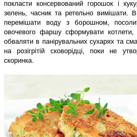
покласти консервований горошок і куку
зелень, часник та ретельно вимішати. В
перемішати воду з борошном, посолит
овочевого фаршу сформувати котлети, з
обваляти в панірувальних сухарях та сма
на розігрітій сковорідці, поки не утв
скоринка.