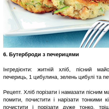
6. Бутерброди з печерицями
Інгредієнти: житній хліб, пісний май
печериць, 1 цибулина, зелень цибулі та пе
Рецепт. Хліб порізати і намазати пісним
помити, почистити і нарізати тонкими к
почистити і порізати дуже тонко, трі