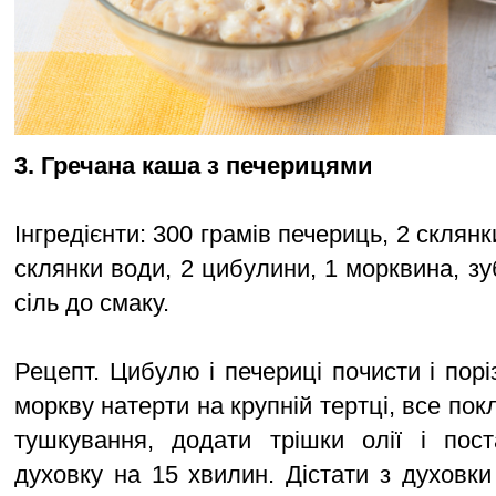
3. Гречана каша з печерицями
Інгредієнти: 300 грамів печериць, 2 склянк
склянки води, 2 цибулини, 1 морквина, зуб
сіль до смаку.
Рецепт. Цибулю і печериці почисти і пор
моркву натерти на крупній тертці, все по
тушкування, додати трішки олії і пост
духовку на 15 хвилин. Дістати з духовки