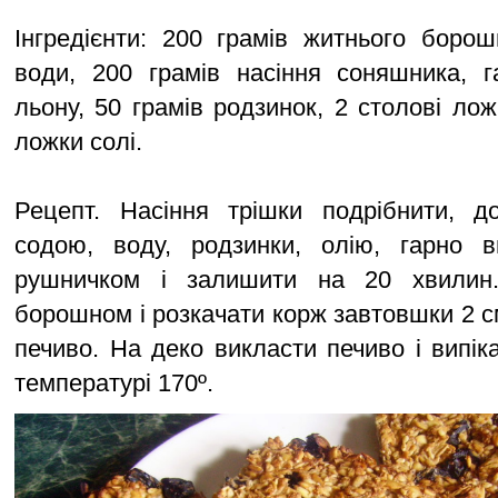
Інгредієнти: 200 грамів житнього борошн
води, 200 грамів насіння соняшника, г
льону, 50 грамів родзинок, 2 столові ложк
ложки солі.
Рецепт. Насіння трішки подрібнити, 
содою, воду, родзинки, олію, гарно в
рушничком і залишити на 20 хвилин.
борошном і розкачати корж завтовшки 2 см
печиво. На деко викласти печиво і випік
температурі 170º.