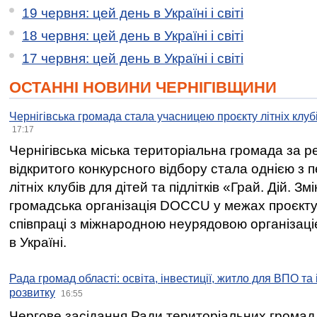
19 червня: цей день в Україні і світі
18 червня: цей день в Україні і світі
17 червня: цей день в Україні і світі
ОСТАННІ НОВИНИ ЧЕРНІГІВЩИНИ
Чернігівська громада стала учасницею проєкту літніх клуб
17:17
Чернігівська міська територіальна громада за 
відкритого конкурсного відбору стала однією з
літніх клубів для дітей та підлітків «Грай. Дій. З
громадська організація DOCCU у межах проєкту 
співпраці з міжнародною неурядовою організаціє
в Україні.
Рада громад області: освіта, інвестиції, житло для ВПО та
розвитку
16:55
Чергове засідання Ради територіальних громад 