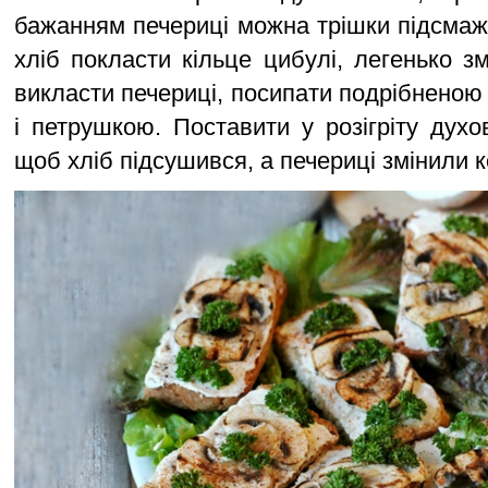
бажанням печериці можна трішки підсма
хліб покласти кільце цибулі, легенько з
викласти печериці, посипати подрібнено
і петрушкою. Поставити у розігріту духо
щоб хліб підсушився, а печериці змінили к