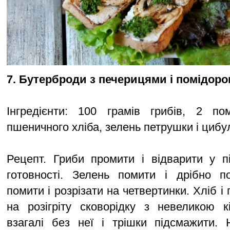
7. Бутерброди з печерицями і помідор
Інгредієнти: 100 грамів грибів, 2 по
пшеничного хліба, зелень петрушки і цибулі
Рецепт. Гриби промити і відварити у п
готовності. Зелень помити і дрібно по
помити і розрізати на четвертинки. Хліб і
на розігріту сковорідку з невеликою к
взагалі без неї і трішки підсмажити. 