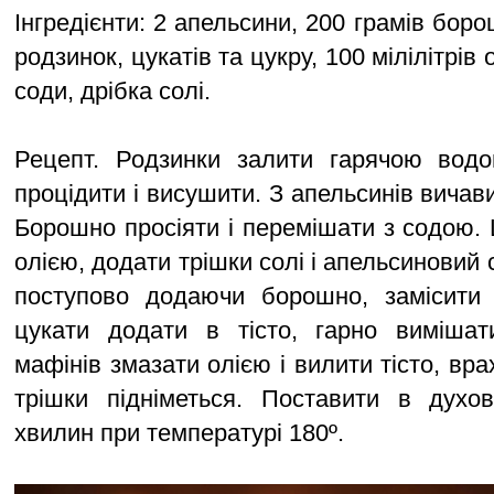
Інгредієнти: 2 апельсини, 200 грамів боро
родзинок, цукатів та цукру, 100 мілілітрів 
соди, дрібка солі.
Рецепт. Родзинки залити гарячою вод
процідити і висушити. З апельсинів вичави
Борошно просіяти і перемішати з содою. 
олією, додати трішки солі і апельсиновий с
поступово додаючи борошно, замісити т
цукати додати в тісто, гарно виміша
мафінів змазати олією і вилити тісто, вра
трішки підніметься. Поставити в духов
хвилин при температурі 180º.