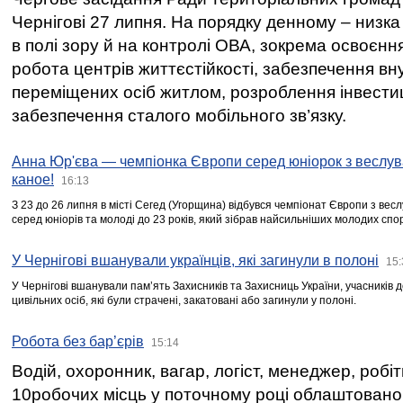
Чернігові 27 липня. На порядку денному – низка
в полі зору й на контролі ОВА, зокрема освоєння
робота центрів життєстійкості, забезпечення вн
переміщених осіб житлом, розроблення інвестиц
забезпечення сталого мобільного зв’язку.
Анна Юр'єва — чемпіонка Європи серед юніорок з веслув
каное!
16:13
З 23 до 26 липня в місті Сегед (Угорщина) відбувся чемпіонат Європи з вес
серед юніорів та молоді до 23 років, який зібрав найсильніших молодих спо
У Чернігові вшанували українців, які загинули в полоні
15:
У Чернігові вшанували пам’ять Захисників та Захисниць України, учасників
цивільних осіб, які були страчені, закатовані або загинули у полоні.
Робота без бар’єрів
15:14
Водій, охоронник, вагар, логіст, менеджер, робі
10робочих місць у поточному році облаштован