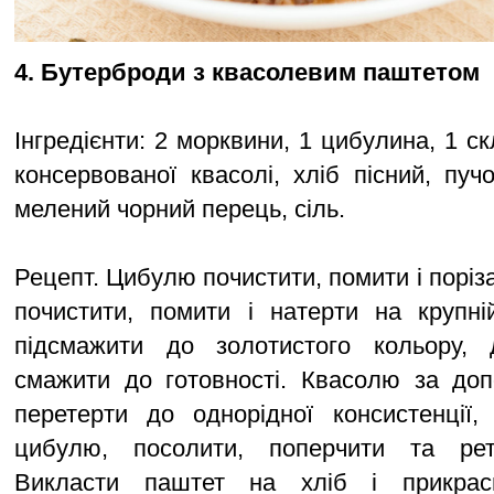
4. Бутерброди з квасолевим паштетом
Інгредієнти: 2 морквини, 1 цибулина, 1 с
консервованої квасолі, хліб пісний, пуч
мелений чорний перець, сіль.
Рецепт. Цибулю почистити, помити і поріз
почистити, помити і натерти на крупні
підсмажити до золотистого кольору, 
смажити до готовності. Квасолю за до
перетерти до однорідної консистенції,
цибулю, посолити, поперчити та рет
Викласти паштет на хліб і прикрас