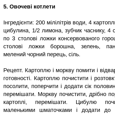
5. Овочеві котлети
Інгредієнти: 200 мілілітрів води, 4 картоп
цибулина, 1/2 лимона, зубчик часнику, 4 с
по 3 столові ложки консервованого горош
столові ложки борошна, зелень, пані
мелений чорний перець, сіль.
Рецепт. Картоплю і моркву помити і відв
готовності. Картоплю почистити і розтов
посолити, поперчити і додати сік полови
перемішати. Моркву почистити, дрібно по
картоплі, перемішати. Цибулю почи
маленькими шматочками і додати до к