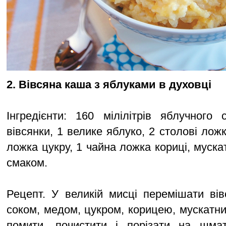
2. Вівсяна каша з яблуками в духовці
Інгредієнти: 160 мілілітрів яблучного 
вівсянки, 1 велике яблуко, 2 столові лож
ложка цукру, 1 чайна ложка кориці, мускатн
смаком.
Рецепт. У великій мисці перемішати ві
соком, медом, цукром, корицею, мускатни
помити, почистити і порізати на шма