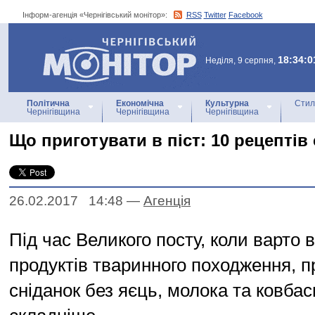
Інформ-агенція «Чернігівський монітор»:
RSS
Twitter
Facebook
Інформ-агенція
«Чернігівський монітор»
18:34:0
Неділя, 9 серпня,
Політична
Економічна
Культурна
Стил
Чернігівщина
Чернігівщина
Чернігівщина
Що приготувати в піст: 10 рецептів 
26.02.2017 14:48
—
Агенцiя
Під час Великого посту, коли варто 
продуктів тваринного походження, п
сніданок без яєць, молока та ковбас