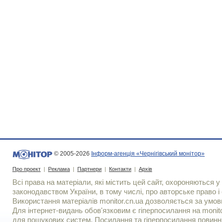
© 2005-2026
Інформ-агенція «Чернігівський монітор»
Про проект
|
Реклама
|
Партнери
|
Контакти
|
Архів
Всі права на матеріали, які містить цей сайт, охороняються у 
законодавством України, в тому числі, про авторське право і 
Використання матерiалiв monitor.cn.ua дозволяється за умов
Для iнтернет-видань обов'язковим є гiперпосилання на monito
для пошукових систем. Посилання та гіперпосилання повинні