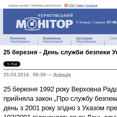
Інформ-агенція «Чернігівський монітор»:
RSS
Twitter
Facebook
Інформ-агенція
«Чернігівський монітор»
07:46
П`ятниця, 7 серпня,
Політична
Економічна
Культурна
Стил
Чернігівщина
Чернігівщина
Чернігівщина
25 березня - День служби безпеки У
25.03.2016 06:39
—
Агенцiя
25 березня 1992 року Верховна Рад
прийняла закон „Про службу безпеки
день з 2001 року згідно з Указом п