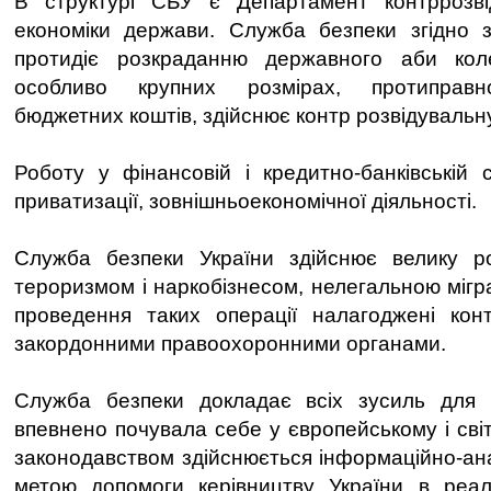
В структурі СБУ є Департамент контррозві
економіки держави. Служба безпеки згідно з
протидіє розкраданню державного аби кол
особливо крупних розмірах, протиправн
бюджетних коштів, здійснює контр розвідувальн
Роботу у фінансовій і кредитно-банківській
приватизації, зовнішньоекономічної діяльності.
Служба безпеки України здійснює велику р
тероризмом і наркобізнесом, нелегальною мігр
проведення таких операції налагоджені конт
закордонними правоохоронними органами.
Служба безпеки докладає всіх зусиль для
впевнено почувала себе у європейському і світ
законодавством здійснюється інформаційно-ана
метою допомоги керівництву України в реалі