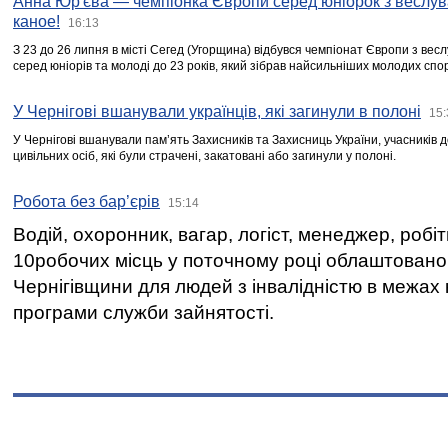
Анна Юр'єва — чемпіонка Європи серед юніорок з веслув
каное!
16:13
З 23 до 26 липня в місті Сегед (Угорщина) відбувся чемпіонат Європи з вес
серед юніорів та молоді до 23 років, який зібрав найсильніших молодих спо
У Чернігові вшанували українців, які загинули в полоні
15:
У Чернігові вшанували пам’ять Захисників та Захисниць України, учасників
цивільних осіб, які були страчені, закатовані або загинули у полоні.
Робота без бар’єрів
15:14
Водій, охоронник, вагар, логіст, менеджер, робі
10робочих місць у поточному році облаштован
Чернігівщини для людей з інвалідністю в межах
програми служби зайнятості.