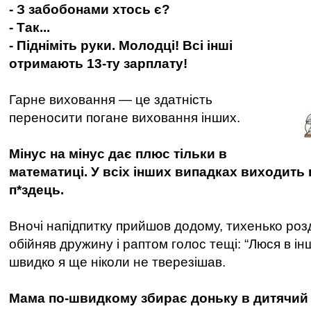
- З забобонами хтось є?
- Так...
- Підніміть руки. Молодці! Всі інші
отримають 13-ту зарплату!
Гарне виховання — це здатність
переносити погане виховання інших.
Мінус на мінус дає плюс тільки в
математиці. У всіх інших випадках виходить
п*здець.
Вночі напідпитку прийшов додому, тихенько роздя
обійняв дружину і раптом голос тещі: “Люся в інші
швидко я ще ніколи не тверезішав.
Мама по-швидкому збирає доньку в дитячий