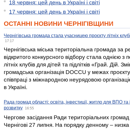
18 червня: цей день в Україні і світі
17 червня: цей день в Україні і світі
ОСТАННІ НОВИНИ ЧЕРНІГІВЩИНИ
Чернігівська громада стала учасницею проєкту літніх клуб
17:17
Чернігівська міська територіальна громада за 
відкритого конкурсного відбору стала однією з
літніх клубів для дітей та підлітків «Грай. Дій. З
громадська організація DOCCU у межах проєкту 
співпраці з міжнародною неурядовою організаціє
в Україні.
Рада громад області: освіта, інвестиції, житло для ВПО та
розвитку
16:55
Чергове засідання Ради територіальних громад 
Чернігові 27 липня. На порядку денному – низка