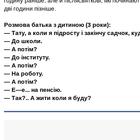
годину раніше, але й післясвяткові, які починаю
дві години пізніше.
Розмова батька з дитиною (3 роки):
— Тату, а коли я підросту і закінчу садчок, к
— До школи.
— А потім?
— До інституту.
— А потім?
— На роботу.
— А потім?
— Е—е... на пенсію.
— Так?.. А жити коли я буду?