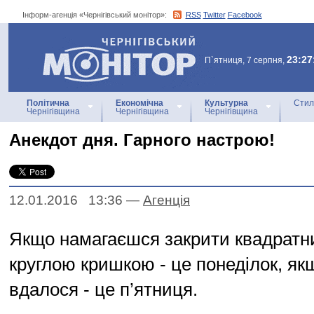
Інформ-агенція «Чернігівський монітор»:
RSS
Twitter
Facebook
Інформ-агенція
«Чернігівський монітор»
23:27
П`ятниця, 7 серпня,
Політична
Економічна
Культурна
Стил
Чернігівщина
Чернігівщина
Чернігівщина
Анекдот дня. Гарного настрою!
12.01.2016 13:36
—
Агенцiя
Якщо намагаєшся закрити квадратн
круглою кришкою - це понеділок, як
вдалося - це п’ятниця.