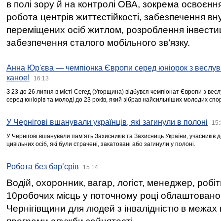
в полі зору й на контролі ОВА, зокрема освоєння
робота центрів життєстійкості, забезпечення вн
переміщених осіб житлом, розроблення інвестиц
забезпечення сталого мобільного зв’язку.
Анна Юр'єва — чемпіонка Європи серед юніорок з веслув
каное!
16:13
З 23 до 26 липня в місті Сегед (Угорщина) відбувся чемпіонат Європи з вес
серед юніорів та молоді до 23 років, який зібрав найсильніших молодих спо
У Чернігові вшанували українців, які загинули в полоні
15:
У Чернігові вшанували пам’ять Захисників та Захисниць України, учасників
цивільних осіб, які були страчені, закатовані або загинули у полоні.
Робота без бар’єрів
15:14
Водій, охоронник, вагар, логіст, менеджер, робі
10робочих місць у поточному році облаштован
Чернігівщини для людей з інвалідністю в межах