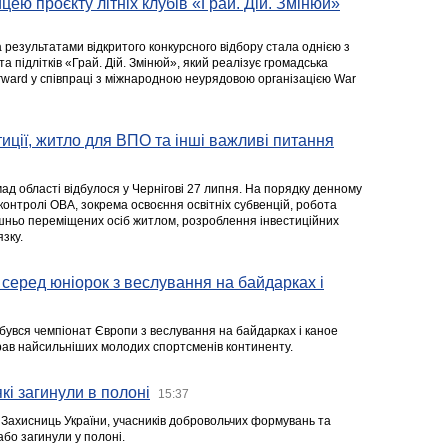
цею проєкту літніх клубів «Грай. Дій. Змінюй»
а результатами відкритого конкурсного відбору стала однією з
та підлітків «Грай. Дій. Змінюй», який реалізує громадська
rward у співпраці з міжнародною неурядовою організацією War
стиції, житло для ВПО та інші важливі питання
ад області відбулося у Чернігові 27 липня. На порядку денному
 контролі ОВА, зокрема освоєння освітніх субвенцій, робота
ішньо переміщених осіб житлом, розроблення інвестиційних
зку.
серед юніорок з веслування на байдарках і
ідбувся чемпіонат Європи з веслування на байдарках і каное
ібрав найсильніших молодих спортсменів континенту.
кі загинули в полоні
15:37
а Захисниць України, учасників добровольчих формувань та
 або загинули у полоні.