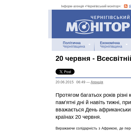
Інформ-агенція «Чернігівський монітор»:
Інформ-агенція
«Чернігівський монітор»
Політична
Економічна
Чернігівщина
Чернігівщина
20 червня - Всесвітн
20.06.2015 06:49
—
Агенцiя
Протягом багатьох років різні 
пам’ятні дні й навіть тижні, п
вважається День африканських 
країнах 20 червня.
Виражаючи солідарність з Африкою, де пер