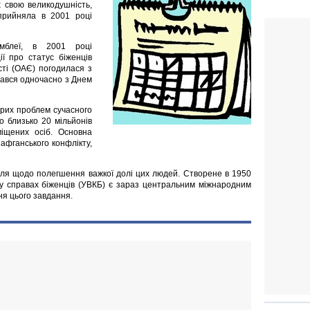
х свою великодушність,
прийняла в 2001 році
амблеї, в 2001 році
ії про статус біженців
сті (ОАЄ) погодилася з
чався одночасно з Днем
стрих проблем сучасного
о близько 20 мільйонів
міщених осіб. Основна
 афганського конфлікту,
лля щодо полегшення важкої долі цих людей. Створене в 1950
у справах біженців (УВКБ) є зараз центральним міжнародним
ня цього завдання.