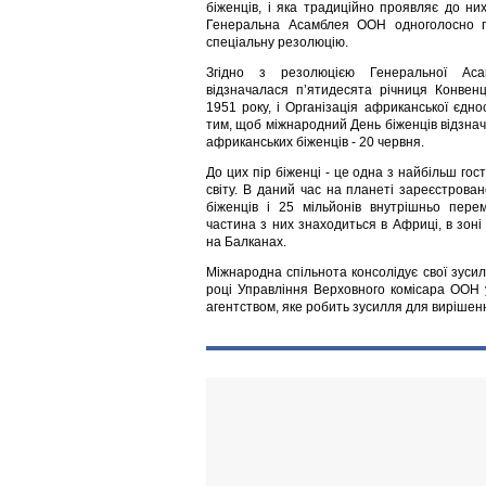
біженців, і яка традиційно проявляє до ни
Генеральна Асамблея ООН одноголосно 
спеціальну резолюцію.
Згідно з резолюцією Генеральної Ас
відзначалася п’ятидесята річниця Конвенц
1951 року, і Організація африканської єдно
тим, щоб міжнародний День біженців відзна
африканських біженців - 20 червня.
До цих пір біженці - це одна з найбільш го
світу. В даний час на планеті зареєстрован
біженців і 25 мільйонів внутрішньо пере
частина з них знаходиться в Африці, в зоні
на Балканах.
Міжнародна спільнота консолідує свої зуси
році Управління Верховного комісара ООН 
агентством, яке робить зусилля для вирішен