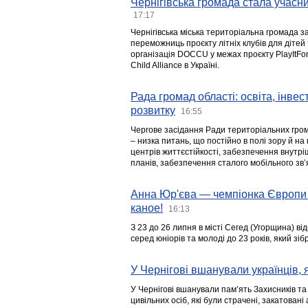
Чернігівська громада стала учасни
17:17
Чернігівська міська територіальна громада з
переможниць проєкту літніх клубів для дітей 
організація DOCCU у межах проєкту PlayItFo
Child Alliance в Україні.
Рада громад області: освіта, інве
розвитку
16:55
Чергове засідання Ради територіальних гром
– низка питань, що постійно в полі зору й на
центрів життєстійкості, забезпечення внутр
планів, забезпечення сталого мобільного зв’я
Анна Юр'єва — чемпіонка Європи 
каное!
16:13
З 23 до 26 липня в місті Сегед (Угорщина) в
серед юніорів та молоді до 23 років, який з
У Чернігові вшанували українців, я
У Чернігові вшанували пам’ять Захисників т
цивільних осіб, які були страчені, закатовані