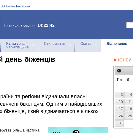
RSS
Twitter
Facebook
14:22:42
П`ятниця, 7 серпня,
Культурна
Стиль життя
Освіта
Відпочинок
Чернігівщина
ій день біженців
АНОНСИ 
Пн
Вт
3
4
країни та регіони відзначали власні
10
11
рисвячені біженцям. Одним з найвідоміших
17
18
біженців, який відзначається в кількох
24
25
31
ебуває більша частина