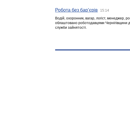
Робота без бар’єрів
15:14
Водій, охоронник, вагар, логіст, менеджер, 
облаштовано роботодавцями Чернігівщини дл
служби зайнятості.