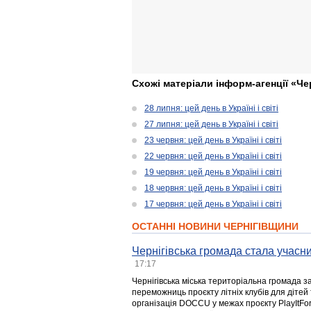
Схожі матеріали інформ-агенції «Че
28 липня: цей день в Україні і світі
27 липня: цей день в Україні і світі
23 червня: цей день в Україні і світі
22 червня: цей день в Україні і світі
19 червня: цей день в Україні і світі
18 червня: цей день в Україні і світі
17 червня: цей день в Україні і світі
ОСТАННІ НОВИНИ ЧЕРНІГІВЩИНИ
Чернігівська громада стала учасни
17:17
Чернігівська міська територіальна громада з
переможниць проєкту літніх клубів для дітей 
організація DOCCU у межах проєкту PlayItFo