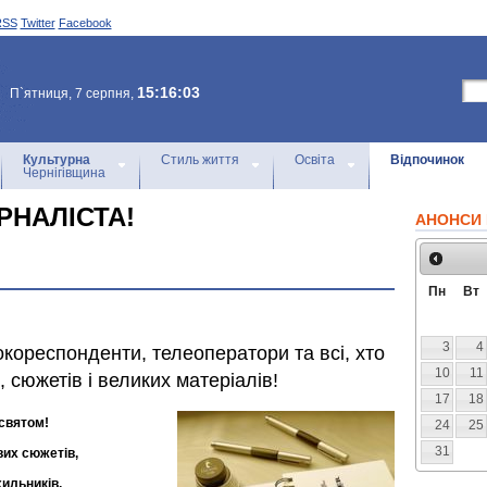
RSS
Twitter
Facebook
15:16:03
П`ятниця, 7 серпня,
Культурна
Стиль життя
Освіта
Відпочинок
Чернігівщина
РНАЛІСТА!
АНОНСИ 
Пн
Вт
3
4
кореспонденти, телеоператори та всі, хто
10
11
сюжетів і великих матеріалів!
17
18
святом!
24
25
31
вих сюжетів,
хильників,