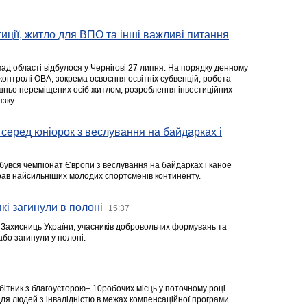
стиції, житло для ВПО та інші важливі питання
ад області відбулося у Чернігові 27 липня. На порядку денному
 контролі ОВА, зокрема освоєння освітніх субвенцій, робота
ішньо переміщених осіб житлом, розроблення інвестиційних
зку.
серед юніорок з веслування на байдарках і
ідбувся чемпіонат Європи з веслування на байдарках і каное
ібрав найсильніших молодих спортсменів континенту.
кі загинули в полоні
15:37
а Захисниць України, учасників добровольчих формувань та
 або загинули у полоні.
робітник з благоусторою– 10робочих місць у поточному році
я людей з інвалідністю в межах компенсаційної програми