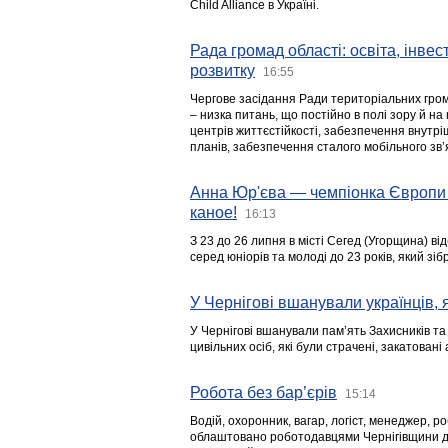
Child Alliance в Україні.
Рада громад області: освіта, інве
розвитку
16:55
Чергове засідання Ради територіальних гром
– низка питань, що постійно в полі зору й на
центрів життєстійкості, забезпечення внутр
планів, забезпечення сталого мобільного зв’я
Анна Юр'єва — чемпіонка Європи 
каное!
16:13
З 23 до 26 липня в місті Сегед (Угорщина) в
серед юніорів та молоді до 23 років, який з
У Чернігові вшанували українців, я
У Чернігові вшанували пам’ять Захисників т
цивільних осіб, які були страчені, закатовані
Робота без бар’єрів
15:14
Водій, охоронник, вагар, логіст, менеджер, 
облаштовано роботодавцями Чернігівщини дл