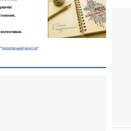
увачів!
атхнення,
,
 колективам.
"
Чернігівський монітор
"