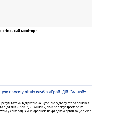
рнігівський монітор»
цею проєкту літніх клубів «Грай. Дій. Змінюй»
а результатами відкритого конкурсного відбору стала однією з
та підлітків «Грай. Дій. Змінюй», який реалізує громадська
rward у співпраці з міжнародною неурядовою організацією War