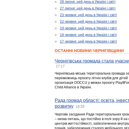
28 липня: цей день в Україні і світі
27 липня: цей день в Україні і світі
23 червня: цей день в Україні і світі
22 червня: цей день в Україні і світі
19 червня: цей день в Україні і світі
18 червня: цей день в Україні і світі
17 червня: цей день в Україні і світі
ОСТАННІ НОВИНИ ЧЕРНІГІВЩИНИ
Чернігівська громада стала учасни
17:17
Чернігівська міська територіальна громада з
переможниць проєкту літніх клубів для дітей 
організація DOCCU у межах проєкту PlayItFo
Child Alliance в Україні.
Рада громад області: освіта, інве
розвитку
16:55
Чергове засідання Ради територіальних гром
– низка питань, що постійно в полі зору й на
центрів життєстійкості, забезпечення внутр
планів, забезпечення сталого мобільного зв’я