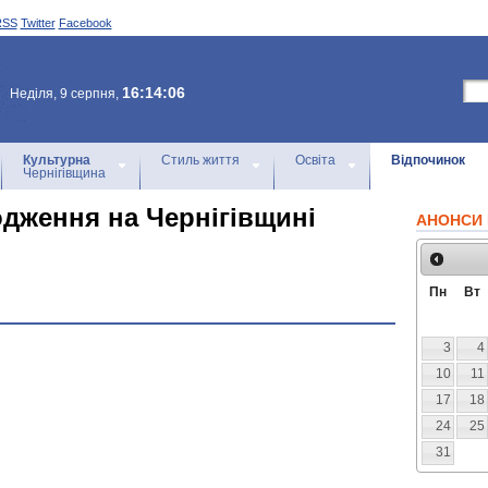
RSS
Twitter
Facebook
16:14:06
Неділя, 9 серпня,
Культурна
Стиль життя
Освіта
Відпочинок
Чернігівщина
одження на Чернігівщині
АНОНСИ 
Пн
Вт
3
4
10
11
17
18
24
25
31