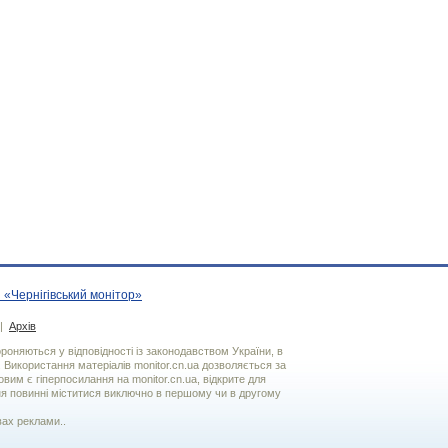
 «Чернігівський монітор»
|
Архів
хороняються у відповідності із законодавством України, в
. Використання матерiалiв monitor.cn.ua дозволяється за
вим є гiперпосилання на monitor.cn.ua, відкрите для
я повинні міститися виключно в першому чи в другому
вах реклами..