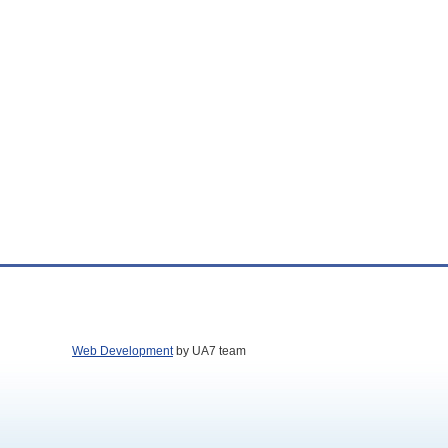
Web Development
by UA7 team