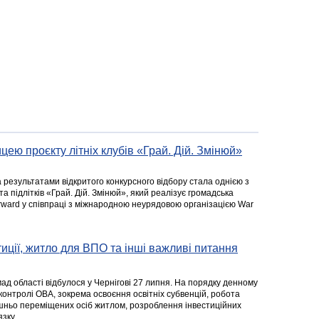
цею проєкту літніх клубів «Грай. Дій. Змінюй»
а результатами відкритого конкурсного відбору стала однією з
та підлітків «Грай. Дій. Змінюй», який реалізує громадська
rward у співпраці з міжнародною неурядовою організацією War
стиції, житло для ВПО та інші важливі питання
ад області відбулося у Чернігові 27 липня. На порядку денному
 контролі ОВА, зокрема освоєння освітніх субвенцій, робота
ішньо переміщених осіб житлом, розроблення інвестиційних
зку.