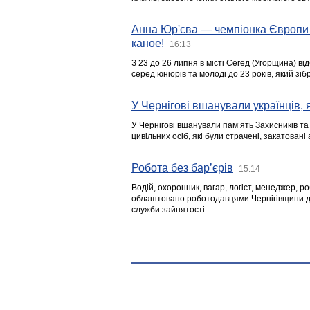
Анна Юр'єва — чемпіонка Європи 
каное!
16:13
З 23 до 26 липня в місті Сегед (Угорщина) в
серед юніорів та молоді до 23 років, який з
У Чернігові вшанували українців, я
У Чернігові вшанували пам’ять Захисників т
цивільних осіб, які були страчені, закатовані
Робота без бар’єрів
15:14
Водій, охоронник, вагар, логіст, менеджер, 
облаштовано роботодавцями Чернігівщини дл
служби зайнятості.