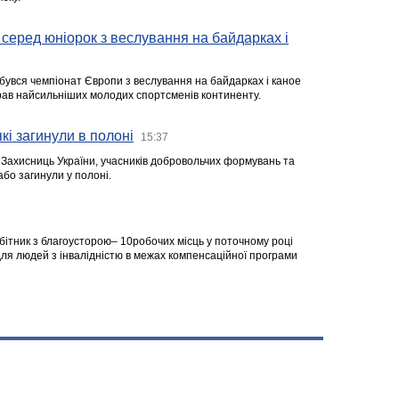
серед юніорок з веслування на байдарках і
ідбувся чемпіонат Європи з веслування на байдарках і каное
ібрав найсильніших молодих спортсменів континенту.
кі загинули в полоні
15:37
а Захисниць України, учасників добровольчих формувань та
 або загинули у полоні.
робітник з благоусторою– 10робочих місць у поточному році
я людей з інвалідністю в межах компенсаційної програми