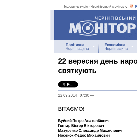
Інформ-агенція «Чернігівський монітор»:
Інформ-агенція
«Чернігівський монітор»
Політична
Економічна
Чернігівщина
Чернігівщина
22 вересня день нар
святкують
22.09.2014 07:30
—
ВІТАЄМО!
Буйний Петро Анатолійович
Гонтар Віктор Вікторович
Мазуренко Олександр Михайлович
Носенок Федос Михайлович