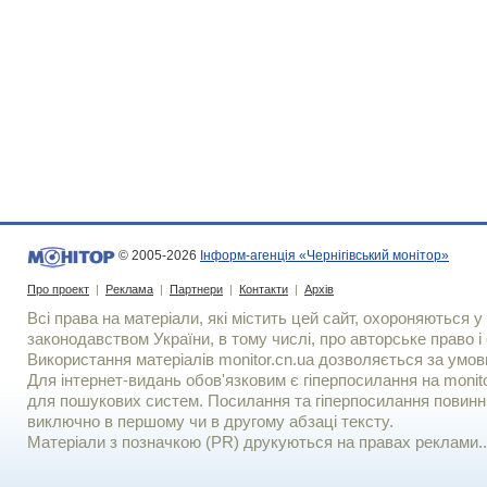
© 2005-2026
Інформ-агенція «Чернігівський монітор»
Про проект
|
Реклама
|
Партнери
|
Контакти
|
Архів
Всі права на матеріали, які містить цей сайт, охороняються у 
законодавством України, в тому числі, про авторське право і 
Використання матерiалiв monitor.cn.ua дозволяється за умов
Для iнтернет-видань обов'язковим є гiперпосилання на monito
для пошукових систем. Посилання та гіперпосилання повинні
виключно в першому чи в другому абзаці тексту.
Матеріали з позначкою (PR) друкуються на правах реклами..