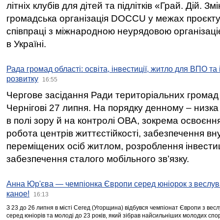
літніх клубів для дітей та підлітків «Грай. Дій. З
громадська організація DOCCU у межах проєкту 
співпраці з міжнародною неурядовою організаціє
в Україні.
Рада громад області: освіта, інвестиції, житло для ВПО та
розвитку
16:55
Чергове засідання Ради територіальних громад 
Чернігові 27 липня. На порядку денному – низка
в полі зору й на контролі ОВА, зокрема освоєння
робота центрів життєстійкості, забезпечення вн
переміщених осіб житлом, розроблення інвестиц
забезпечення сталого мобільного зв’язку.
Анна Юр'єва — чемпіонка Європи серед юніорок з веслув
каное!
16:13
З 23 до 26 липня в місті Сегед (Угорщина) відбувся чемпіонат Європи з вес
серед юніорів та молоді до 23 років, який зібрав найсильніших молодих спо