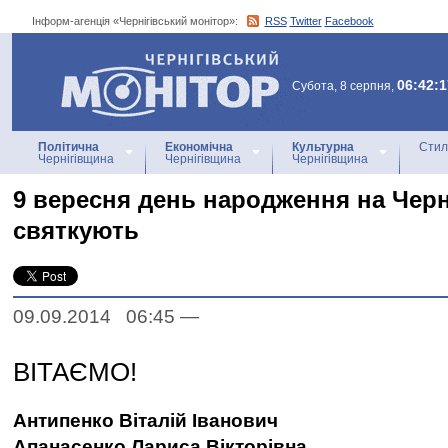
Інформ-агенція «Чернігівський монітор»:
RSS
Twitter
Facebook
Інформ-агенція
«Чернігівський монітор»
06:42:1
Субота, 8 серпня,
Політична
Економічна
Культурна
Стил
Чернігівщина
Чернігівщина
Чернігівщина
9 вересня день народження на Черн
святкують
09.09.2014 06:45
—
ВІТАЄМО!
Антипенко Віталій Іванович
Апанасенко Лариса Вікторівна