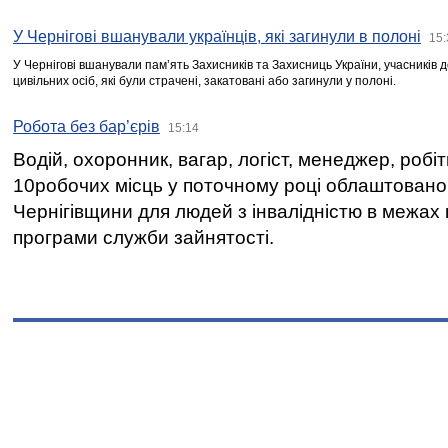
У Чернігові вшанували українців, які загинули в полоні
15:
У Чернігові вшанували пам’ять Захисників та Захисниць України, учасників
цивільних осіб, які були страчені, закатовані або загинули у полоні.
Робота без бар’єрів
15:14
Водій, охоронник, вагар, логіст, менеджер, робі
10робочих місць у поточному році облаштован
Чернігівщини для людей з інвалідністю в межах
програми служби зайнятості.