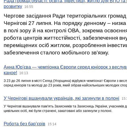
Рада громад області: освіта, інвестиції, житло для ВПО та
розвитку
16:55
Чергове засідання Ради територіальних громад 
Чернігові 27 липня. На порядку денному – низка
в полі зору й на контролі ОВА, зокрема освоєння
робота центрів життєстійкості, забезпечення вн
переміщених осіб житлом, розроблення інвестиц
забезпечення сталого мобільного зв’язку.
Анна Юр'єва — чемпіонка Європи серед юніорок з веслув
каное!
16:13
З 23 до 26 липня в місті Сегед (Угорщина) відбувся чемпіонат Європи з вес
серед юніорів та молоді до 23 років, який зібрав найсильніших молодих спо
У Чернігові вшанували українців, які загинули в полоні
15:
У Чернігові вшанували пам’ять Захисників та Захисниць України, учасників
цивільних осіб, які були страчені, закатовані або загинули у полоні.
Робота без бар’єрів
15:14