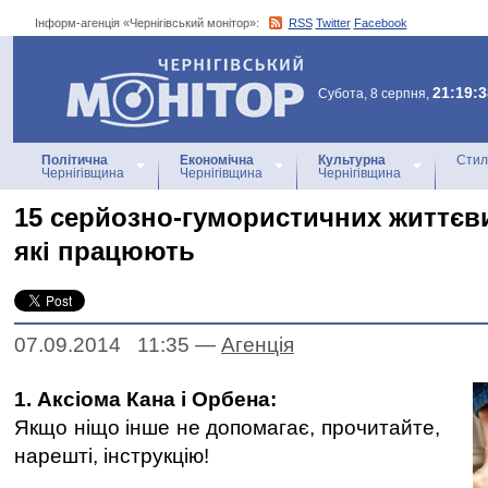
Інформ-агенція «Чернігівський монітор»:
RSS
Twitter
Facebook
Інформ-агенція
«Чернігівський монітор»
21:19:3
Субота, 8 серпня,
Політична
Економічна
Культурна
Стил
Чернігівщина
Чернігівщина
Чернігівщина
15 серйозно-гумористичних життєв
які працюють
07.09.2014 11:35
—
Агенцiя
1. Аксіома Кана і Орбена:
Якщо ніщо інше не допомагає, прочитайте,
нарешті, інструкцію!