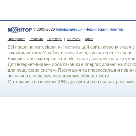
© 2005-2026
Інформ-агенція «Чернігівський монітор»
Про проект
|
Реклама
|
Партнери
|
Контакти
|
Архів
Всі права на матеріали, які містить цей сайт, охороняються у 
законодавством України, в тому числі, про авторське право і 
Використання матерiалiв monitor.cn.ua дозволяється за умов
Для iнтернет-видань обов'язковим є гiперпосилання на monito
для пошукових систем. Посилання та гіперпосилання повинні
виключно в першому чи в другому абзаці тексту.
Матеріали з позначкою (PR) друкуються на правах реклами..