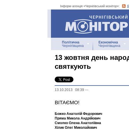
Інформ-агенція «Чернігівський монітор»:
Інформ-агенція
«Чернігівський монітор»
Політична
Економічна
Чернігівщина
Чернігівщина
13 жовтня день наро
святкують
13.10.2013 08:39
—
ВІТАЄМО!
Божко Анатолій Федорович
Пряма Микола Андрійович
Смолко Олена Анатоліївна
Хілик Олег Миколайович