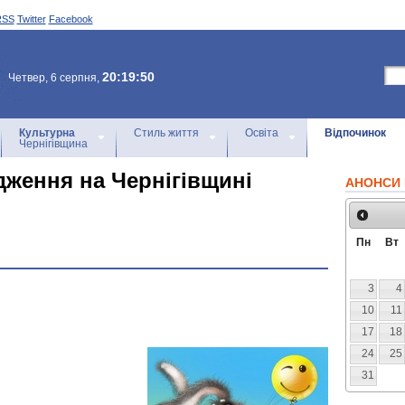
RSS
Twitter
Facebook
20:19:50
Четвер, 6 серпня,
Культурна
Стиль життя
Освіта
Відпочинок
Чернігівщина
дження на Чернігівщині
АНОНСИ 
Пн
Вт
3
4
10
11
17
18
24
25
31