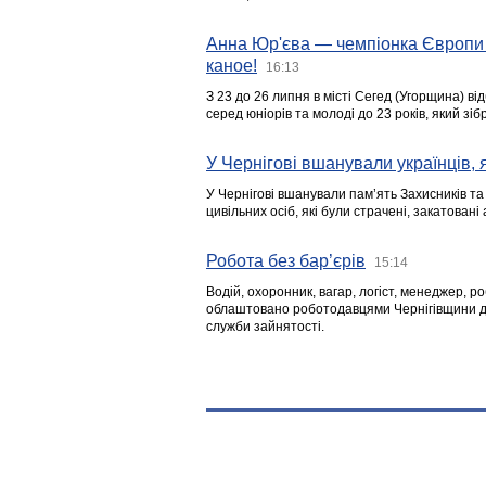
Анна Юр'єва — чемпіонка Європи 
каное!
16:13
З 23 до 26 липня в місті Сегед (Угорщина) в
серед юніорів та молоді до 23 років, який з
У Чернігові вшанували українців, я
У Чернігові вшанували пам’ять Захисників т
цивільних осіб, які були страчені, закатовані
Робота без бар’єрів
15:14
Водій, охоронник, вагар, логіст, менеджер, 
облаштовано роботодавцями Чернігівщини дл
служби зайнятості.