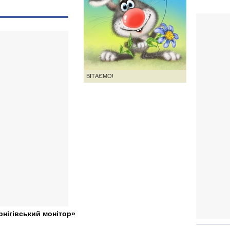
ВІТАЄМО!
рнігівський монітор»