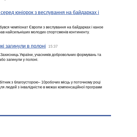
серед юніорок з веслування на байдарках і
ідбувся чемпіонат Європи з веслування на байдарках і каное
ібрав найсильніших молодих спортсменів континенту.
кі загинули в полоні
15:37
а Захисниць України, учасників добровольчих формувань та
 або загинули у полоні.
робітник з благоусторою– 10робочих місць у поточному році
я людей з інвалідністю в межах компенсаційної програми