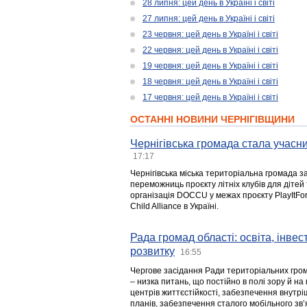
28 липня: цей день в Україні і світі
27 липня: цей день в Україні і світі
23 червня: цей день в Україні і світі
22 червня: цей день в Україні і світі
19 червня: цей день в Україні і світі
18 червня: цей день в Україні і світі
17 червня: цей день в Україні і світі
ОСТАННІ НОВИНИ ЧЕРНІГІВЩИНИ
Чернігівська громада стала учасни
17:17
Чернігівська міська територіальна громада з
переможниць проєкту літніх клубів для дітей 
організація DOCCU у межах проєкту PlayItFo
Child Alliance в Україні.
Рада громад області: освіта, інве
розвитку
16:55
Чергове засідання Ради територіальних гром
– низка питань, що постійно в полі зору й на
центрів життєстійкості, забезпечення внутр
планів, забезпечення сталого мобільного зв’я