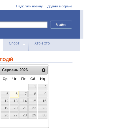
Надіслати новину
Додати в обране
Спорт
Хто є хто
ПОДІЙ
Серпень
2026
Ср
Чт
Пт
Сб
Нд
1
2
5
6
7
8
9
12
13
14
15
16
19
20
21
22
23
26
27
28
29
30