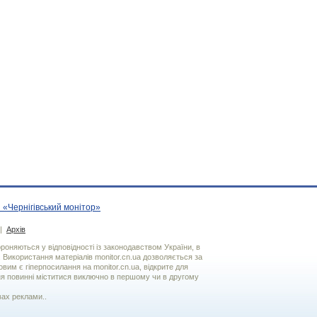
 «Чернігівський монітор»
|
Архів
хороняються у відповідності із законодавством України, в
. Використання матерiалiв monitor.cn.ua дозволяється за
вим є гiперпосилання на monitor.cn.ua, відкрите для
я повинні міститися виключно в першому чи в другому
вах реклами..