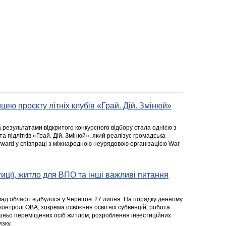
цею проєкту літніх клубів «Грай. Дій. Змінюй»
а результатами відкритого конкурсного відбору стала однією з
та підлітків «Грай. Дій. Змінюй», який реалізує громадська
rward у співпраці з міжнародною неурядовою організацією War
стиції, житло для ВПО та інші важливі питання
ад області відбулося у Чернігові 27 липня. На порядку денному
 контролі ОВА, зокрема освоєння освітніх субвенцій, робота
ішньо переміщених осіб житлом, розроблення інвестиційних
зку.