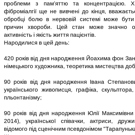
проблеми з пам’яттю та концентрацією. Х
фіброміалгії ще не вивчені до кінця, вважаєт
обробці болю в нервовій системі може бути
причин хвороби. Цей стан може значно о
активність і якість життя пацієнтів.
Народилися в цей день:
420 років від дня народження Йоахима фон Зан
німецького художника, теоретика мистецтва доб
90 років від дня народження Івана Степанов
українського живописця, графіка, скульптора,
пльонтанізму;
90 років від дня народження Юлії Максимівни
2014), української співачки, актриси, дру
відомого під сценічним псевдонімом "Тарапунька