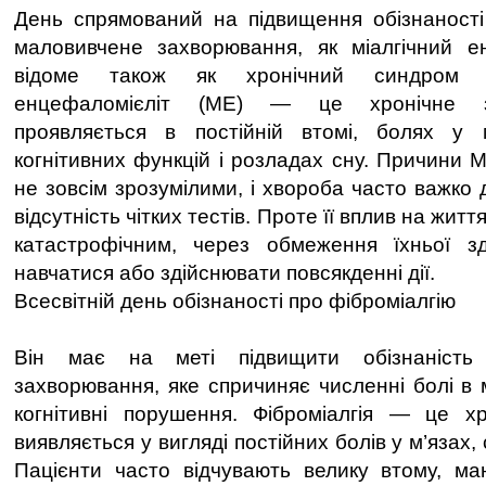
День спрямований на підвищення обізнаності
маловивчене захворювання, як міалгічний ен
відоме також як хронічний синдром в
енцефаломієліт (МЕ) — це хронічне з
проявляється в постійній втомі, болях у 
когнітивних функцій і розладах сну. Причини 
не зовсім зрозумілими, і хвороба часто важко 
відсутність чітких тестів. Проте її вплив на житт
катастрофічним, через обмеження їхньої зд
навчатися або здійснювати повсякденні дії.
Всесвітній день обізнаності про фіброміалгію
Він має на меті підвищити обізнаність
захворювання, яке спричиняє численні болі в м
когнітивні порушення. Фіброміалгія — це хр
виявляється у вигляді постійних болів у м’язах, 
Пацієнти часто відчувають велику втому, ма