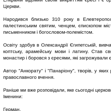
Церкви.
Народився близько 310 року в Елевтеропол
палестинським святим, ченцем, єпископом міст
письменником і богословом-полемістом.
Освіту здобув в Олександрії Єгипетській, вивча
коптську, арамейську мови і латину. Став с
монастир і боровся з єресями, які загрожували 
Автор "Анкорату" і "Панаріону", творів, у яких
православного вчення.
Раніше ми вже розповідали, яке сьогодні церков
Іменини:
Герман.