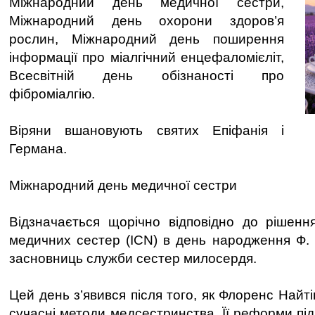
Міжнародний день медичної сестри,
Міжнародний день охорони здоров’я
рослин, Міжнародний день поширення
інформації про міалгічний енцефаломієліт,
Всесвітній день обізнаності про
фіброміалгію.
Віряни вшановують святих Епіфанія і
Германа.
Міжнародний день медичної сестри
Відзначається щорічно відповідно до рішенн
медичних сестер (ICN) в день народження Ф. Н
засновниць служби сестер милосердя.
Цей день з’явився після того, як Флоренс Найт
сучасні методи медсестринства. Її реформи під