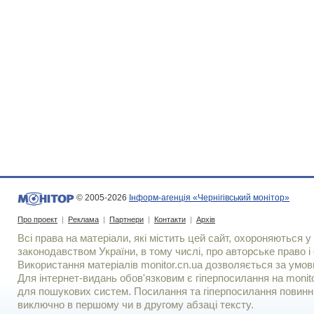
© 2005-2026
Інформ-агенція «Чернігівський монітор»
Про проект
|
Реклама
|
Партнери
|
Контакти
|
Архів
Всі права на матеріали, які містить цей сайт, охороняються у 
законодавством України, в тому числі, про авторське право і 
Використання матерiалiв monitor.cn.ua дозволяється за умов
Для iнтернет-видань обов'язковим є гiперпосилання на monito
для пошукових систем. Посилання та гіперпосилання повинні
виключно в першому чи в другому абзаці тексту.