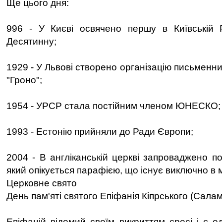
Ще цього дня:
996 - У Києві освячено першу в Київській Р
Десятинну;
1929 - У Львові створено організацію письменник
"Гроно";
1954 - УРСР стала постійним членом ЮНЕСКО;
1993 - Естонію прийняли до Ради Європи;
2004 - В англіканській церкві запроваджено п
який опікується парафією, що існує виключно в 
Церковне свято
День пам'яті святого Епіфанія Кіпрського (Салам
Епіфаній відомий своїм викриттям єресі і є о