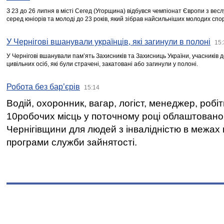
З 23 до 26 липня в місті Сегед (Угорщина) відбувся чемпіонат Європи з вес
серед юніорів та молоді до 23 років, який зібрав найсильніших молодих спо
У Чернігові вшанували українців, які загинули в полоні
15:
У Чернігові вшанували пам’ять Захисників та Захисниць України, учасників
цивільних осіб, які були страчені, закатовані або загинули у полоні.
Робота без бар’єрів
15:14
Водій, охоронник, вагар, логіст, менеджер, робі
10робочих місць у поточному році облаштован
Чернігівщини для людей з інвалідністю в межах
програми служби зайнятості.