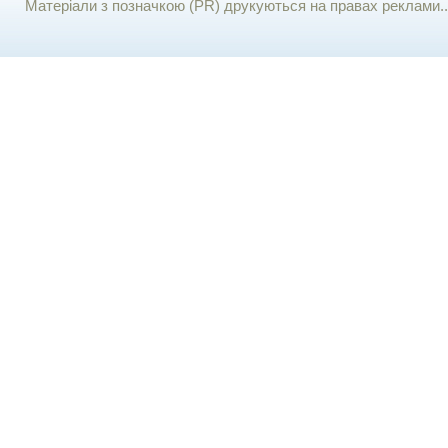
Матеріали з позначкою (PR) друкуються на правах реклами..