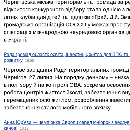
Чернігівська міська територіальна громада за 
відкритого конкурсного відбору стала однією з
літніх клубів для дітей та підлітків «Грай. Дій. З
громадська організація DOCCU у межах проєкту 
співпраці з міжнародною неурядовою організаціє
в Україні.
Рада громад області: освіта, інвестиції, житло для ВПО та
розвитку
16:55
Чергове засідання Ради територіальних громад 
Чернігові 27 липня. На порядку денному – низка
в полі зору й на контролі ОВА, зокрема освоєння
робота центрів життєстійкості, забезпечення вн
переміщених осіб житлом, розроблення інвестиц
забезпечення сталого мобільного зв’язку.
Анна Юр'єва — чемпіонка Європи серед юніорок з веслув
каное!
16:13