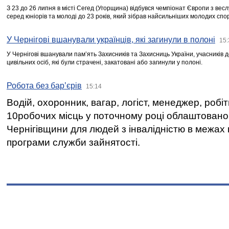
З 23 до 26 липня в місті Сегед (Угорщина) відбувся чемпіонат Європи з вес
серед юніорів та молоді до 23 років, який зібрав найсильніших молодих спо
У Чернігові вшанували українців, які загинули в полоні
15:
У Чернігові вшанували пам’ять Захисників та Захисниць України, учасників
цивільних осіб, які були страчені, закатовані або загинули у полоні.
Робота без бар’єрів
15:14
Водій, охоронник, вагар, логіст, менеджер, робі
10робочих місць у поточному році облаштован
Чернігівщини для людей з інвалідністю в межах
програми служби зайнятості.