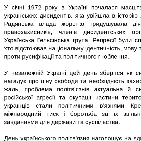
У січні 1972 року в Україні почалася масшт
українських дисидентів, яка увійшла в історію 
Радянська влада жорстко придушувала діял
правозахисників, членів дисидентських орг
Українська Гельсінська група. Репресії були с
хто відстоював національну ідентичність, мову 
проти русифікації та політичного гноблення.
У незалежній Україні цей день зберігся як си
нагадує про ціну свободи та необхідність зах
жаль, проблема політв’язнів актуальна й сь
російської агресії та окупації частини терит
українців стали політичними в’язнями Кре
міжнародний тиск і боротьба за їх звіль
завданнями для держави та суспільства.
День українського політв’язня наголошує на єдн