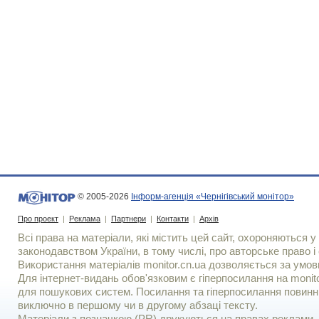
© 2005-2026
Інформ-агенція «Чернігівський монітор»
Про проект
|
Реклама
|
Партнери
|
Контакти
|
Архів
Всі права на матеріали, які містить цей сайт, охороняються у 
законодавством України, в тому числі, про авторське право і 
Використання матерiалiв monitor.cn.ua дозволяється за умов
Для iнтернет-видань обов'язковим є гiперпосилання на monito
для пошукових систем. Посилання та гіперпосилання повинні
виключно в першому чи в другому абзаці тексту.