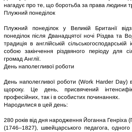
нагадує про те, що боротьба за права людини т
Плужний понеділок
Плужний понеділок у Великій Британії ві
понеділок після Дванадцятої ночі Різдва та В
традиція в англійській сільськогосподарській 
собою закінчення різдвяного періоду для сі
громад Англії.
День наполегливої роботи
День наполегливої роботи (Work Harder Day) в
щороку. Це день, присвячений інтенсифі
професійних, так і в особистих починаннях.
Народилися в цей день:
280 років від дня народження Йоганна Генріха (
(1746–1827), швейцарського педагога, одного