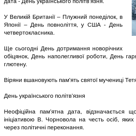
дата - День українського політв’язня.
У Великій Британії – Плужний понеділок, в
Японії – День повноліття, у США - День
четвертокласника.
Ще сьогодні День дотримання новорічних
обіцянок, День наполегливої роботи, День гар
глютену.
Віряни вшановують пам'ять святої мучениці Тет
День українського політв’язня
Неофіційна пам’ятна дата, відзначається щ
ініціативою В. Чорновола на честь осіб, яки
через політичні переконання.