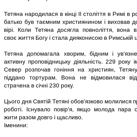
Тетяна народилася в кінці II століття в Римі в ро
батько був таємним християнином і виховав до
вірі. Коли Тетяна досягла повноліття, вона 
своє життя Богу і стала дияконисою в Римській ц
Тетяна допомагала хворим, бідним і ув'язн
активну проповідницьку діяльність. 229 року 
Север розпочав гоніння на християн, Тетян
піддано тортурам. Вона не відмовилася від
страчена в січні 230 року.
Цього дня Святій Тетяні обов'язково молилися пр
роботі. Існувало повір'я, якщо молода пара 
жити разом довго і щасливо.
Іменини: