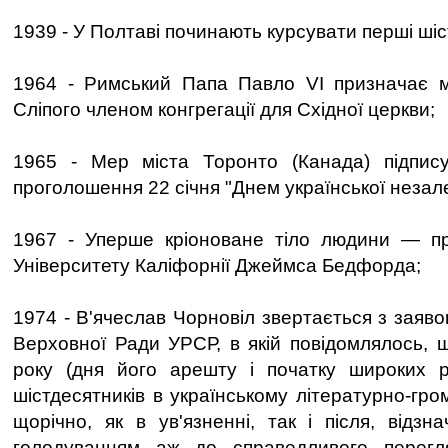
1939 - У Полтаві починають курсувати перші шіст
1964 - Римський Папа Павло VI призначає 
Сліпого членом конгрегації для Східної церкви;
1965 - Мер міста Торонто (Канада) підпис
проголошення 22 січня "Днем української незал
1967 - Уперше кріоноване тіло людини — пр
Університету Каліфорнії Джеймса Бедфорда;
1974 - В'ячеслав Чорновіл звертається з заяво
Верховної Ради УРСР, в якій повідомлялось, щ
року (дня його арешту і початку широких ре
шістдесятників в українському літературно-гром
щорічно, як в ув'язненні, так і після, відз
голодуванням аж до справедливого перегл