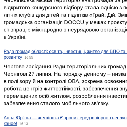
Чернігівська міська територіальна громада за 
відкритого конкурсного відбору стала однією з
літніх клубів для дітей та підлітків «Грай. Дій. З
громадська організація DOCCU у межах проєкту 
співпраці з міжнародною неурядовою організаціє
в Україні.
Рада громад області: освіта, інвестиції, житло для ВПО та
розвитку
16:55
Чергове засідання Ради територіальних громад 
Чернігові 27 липня. На порядку денному – низка
в полі зору й на контролі ОВА, зокрема освоєння
робота центрів життєстійкості, забезпечення вн
переміщених осіб житлом, розроблення інвестиц
забезпечення сталого мобільного зв’язку.
Анна Юр'єва — чемпіонка Європи серед юніорок з веслув
каное!
16:13