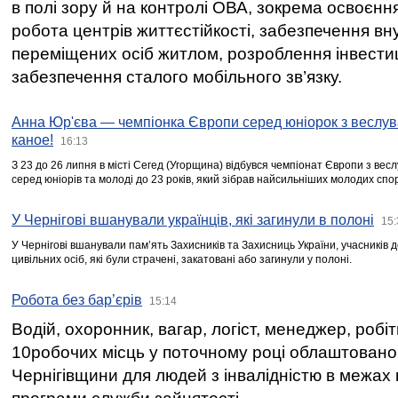
в полі зору й на контролі ОВА, зокрема освоєння
робота центрів життєстійкості, забезпечення вн
переміщених осіб житлом, розроблення інвестиц
забезпечення сталого мобільного зв’язку.
Анна Юр'єва — чемпіонка Європи серед юніорок з веслув
каное!
16:13
З 23 до 26 липня в місті Сегед (Угорщина) відбувся чемпіонат Європи з вес
серед юніорів та молоді до 23 років, який зібрав найсильніших молодих спо
У Чернігові вшанували українців, які загинули в полоні
15:
У Чернігові вшанували пам’ять Захисників та Захисниць України, учасників
цивільних осіб, які були страчені, закатовані або загинули у полоні.
Робота без бар’єрів
15:14
Водій, охоронник, вагар, логіст, менеджер, робі
10робочих місць у поточному році облаштован
Чернігівщини для людей з інвалідністю в межах