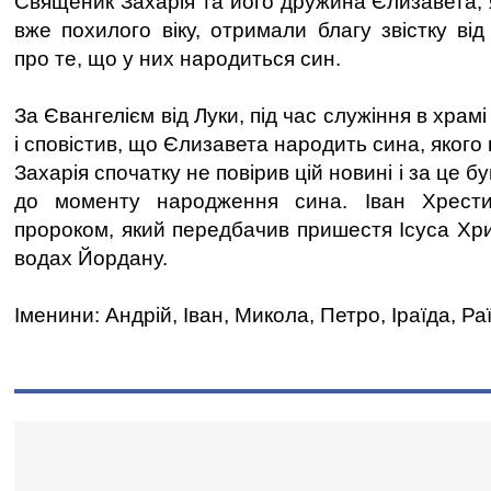
Священик Захарія та його дружина Єлизавета, я
вже похилого віку, отримали благу звістку ві
про те, що у них народиться син.
За Євангелієм від Луки, під час служіння в храмі
і сповістив, що Єлизавета народить сина, якого
Захарія спочатку не повірив цій новині і за це 
до моменту народження сина. Іван Хрести
пророком, який передбачив пришестя Ісуса Хри
водах Йордану.
Іменини: Андрій, Іван, Микола, Петро, Іраїда, Ра