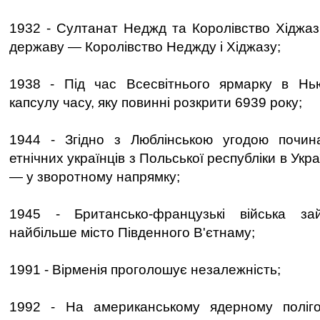
1932 - Султанат Неджд та Королівство Хіджаз
державу — Королівство Неджду і Хіджазу;
1938 - Під час Всесвітнього ярмарку в Нь
капсулу часу, яку повинні розкрити 6939 року;
1944 - Згідно з Люблінською угодою почин
етнічних українців з Польської республіки в Укра
— у зворотному напрямку;
1945 - Британсько-французькі війська 
найбільше місто Південного В'єтнаму;
1991 - Вірменія проголошує незалежність;
1992 - На американському ядерному поліг