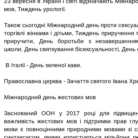
23 вересня в Україні і світі відзначають Міжна
мов, Тиждень урології.
Також сьогодні Міжнародний день проти сексуал
торгівлі жінками і дітьми, Тиждень приручення 
приручити, День боротьби з незавершення
школи, День святкування бісексуальності, День о
В Італії - День зеленої кави.
Православна церква - Зачаття святого Івана Хр
Міжнародний день жестових мов
Заснований ООН у 2017 році для підвищен
важливість жестових мов і підтримки прав гл
мови є повноцінними природними мовами зі с
синтаксисом, якими користуються мільйони лю