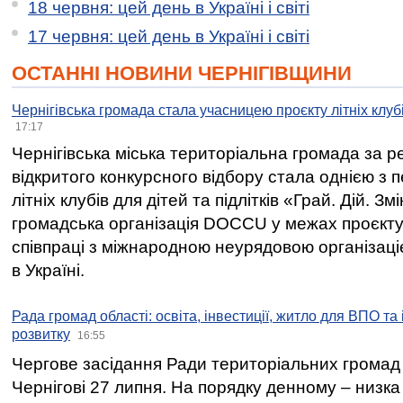
18 червня: цей день в Україні і світі
17 червня: цей день в Україні і світі
ОСТАННІ НОВИНИ ЧЕРНІГІВЩИНИ
Чернігівська громада стала учасницею проєкту літніх клуб
17:17
Чернігівська міська територіальна громада за 
відкритого конкурсного відбору стала однією з
літніх клубів для дітей та підлітків «Грай. Дій. З
громадська організація DOCCU у межах проєкту 
співпраці з міжнародною неурядовою організаціє
в Україні.
Рада громад області: освіта, інвестиції, житло для ВПО та
розвитку
16:55
Чергове засідання Ради територіальних громад 
Чернігові 27 липня. На порядку денному – низка