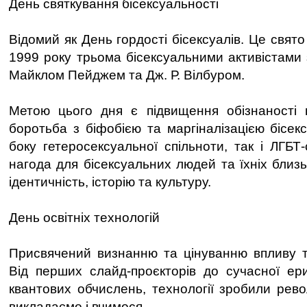
День святкування бісексуальності
Відомий як День гордості бісексуалів. Це свят
1999 року трьома бісексуальними активістами 
Майклом Пейджем та Дж. Р. Вілбуром.
Метою цього дня є підвищення обізнаності п
боротьба з біфобією та маргіналізацією бісек
боку гетеросексуальної спільноти, так і ЛГБТ
нагода для бісексуальних людей та їхніх близ
ідентичність, історію та культуру.
День освітніх технологій
Присвячений визнанню та цінуванню впливу те
Від перших слайд-проєкторів до сучасної ер
квантових обчислень, технології зробили рево
викладаємо і вчимося.