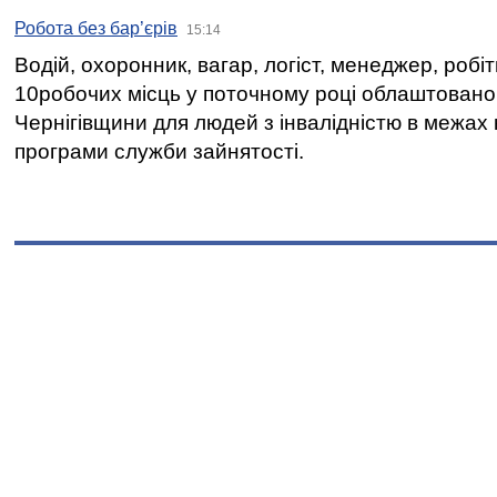
Робота без бар’єрів
15:14
Водій, охоронник, вагар, логіст, менеджер, робі
10робочих місць у поточному році облаштован
Чернігівщини для людей з інвалідністю в межах
програми служби зайнятості.