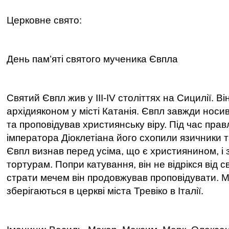
Церковне свято:
День пам’яті святого мученика Євпла
Святий Євпл жив у III-IV століттях на Сицилії. В
архідияконом у місті Катанія. Євпл завжди носив
та проповідував християнську віру. Під час пра
імператора Діоклетіана його схопили язичники та
Євпл визнав перед усіма, що є християнином, і 
тортурам. Попри катування, він не відрікся від св
страти мечем він продовжував проповідувати. 
зберігаються в церкві міста Тревіко в Італії.