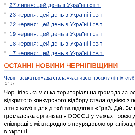
27 липня: цей день в Україні і світі
23 червня: цей день в Україні і світі
22 червня: цей день в Україні і світі
19 червня: цей день в Україні і світі
18 червня: цей день в Україні і світі
17 червня: цей день в Україні і світі
ОСТАННІ НОВИНИ ЧЕРНІГІВЩИНИ
Чернігівська громада стала учасницею проєкту літніх клуб
17:17
Чернігівська міська територіальна громада за 
відкритого конкурсного відбору стала однією з
літніх клубів для дітей та підлітків «Грай. Дій. З
громадська організація DOCCU у межах проєкту 
співпраці з міжнародною неурядовою організаціє
в Україні.