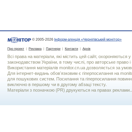
© 2005-2026
Інформ-агенція «Чернігівський монітор»
Про проект
|
Реклама
|
Партнери
|
Контакти
|
Архів
Всі права на матеріали, які містить цей сайт, охороняються у 
законодавством України, в тому числі, про авторське право і 
Використання матерiалiв monitor.cn.ua дозволяється за умов
Для iнтернет-видань обов'язковим є гiперпосилання на monito
для пошукових систем. Посилання та гіперпосилання повинні
виключно в першому чи в другому абзаці тексту.
Матеріали з позначкою (PR) друкуються на правах реклами..