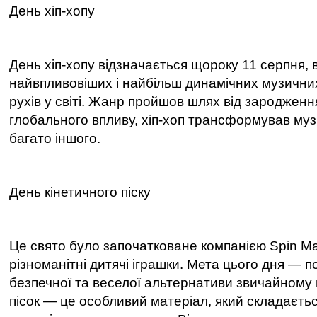
День хіп-хопу
День хіп-хопу відзначається щороку 11 серпня,
найвпливовіших і найбільш динамічних музичних
рухів у світі. Жанр пройшов шлях від зародженн
глобального впливу, хіп-хоп трансформував музи
багато іншого.
День кінетичного піску
Це свято було започатковане компанією Spin Ma
різноманітні дитячі іграшки. Мета цього дня
—
п
безпечної та веселої альтернативи звичайному п
пісок
—
це особливий матеріал, який складаєтьс