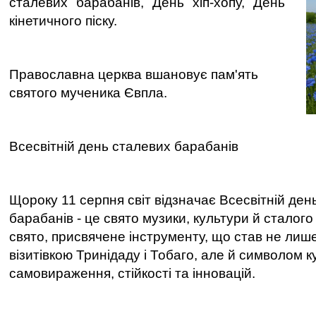
сталевих барабанів, День хіп-хопу, День
кінетичного піску.
Православна церква вшановує пам'ять
святого мученика Євпла.
Всесвітній день сталевих барабанів
Щороку 11 серпня світ відзначає Всесвітній ден
барабанів - це свято музики, культури й сталого
свято, присвячене інструменту, що став не ли
візитівкою Тринідаду і Тобаго, але й символом 
самовираження, стійкості та інновацій.