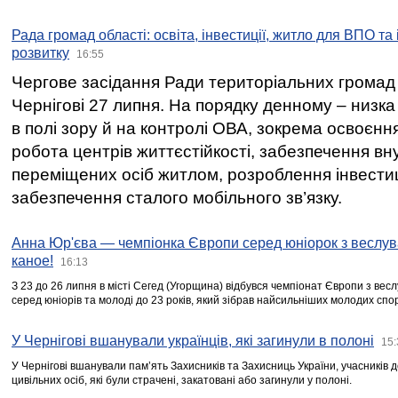
Рада громад області: освіта, інвестиції, житло для ВПО та
розвитку
16:55
Чергове засідання Ради територіальних громад 
Чернігові 27 липня. На порядку денному – низка
в полі зору й на контролі ОВА, зокрема освоєння
робота центрів життєстійкості, забезпечення вн
переміщених осіб житлом, розроблення інвестиц
забезпечення сталого мобільного зв’язку.
Анна Юр'єва — чемпіонка Європи серед юніорок з веслув
каное!
16:13
З 23 до 26 липня в місті Сегед (Угорщина) відбувся чемпіонат Європи з вес
серед юніорів та молоді до 23 років, який зібрав найсильніших молодих спо
У Чернігові вшанували українців, які загинули в полоні
15:
У Чернігові вшанували пам’ять Захисників та Захисниць України, учасників
цивільних осіб, які були страчені, закатовані або загинули у полоні.