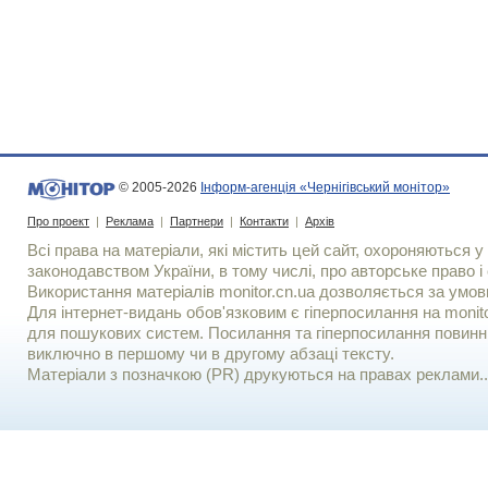
© 2005-2026
Інформ-агенція «Чернігівський монітор»
Про проект
|
Реклама
|
Партнери
|
Контакти
|
Архів
Всі права на матеріали, які містить цей сайт, охороняються у 
законодавством України, в тому числі, про авторське право і 
Використання матерiалiв monitor.cn.ua дозволяється за умов
Для iнтернет-видань обов'язковим є гiперпосилання на monito
для пошукових систем. Посилання та гіперпосилання повинні
виключно в першому чи в другому абзаці тексту.
Матеріали з позначкою (PR) друкуються на правах реклами..