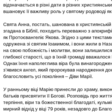
відзначається в різні дати в різних християнськи
вшановує її важливу роль у святому родоводі як
Свята Анна, постать, шанована в християнській 
згадана в Біблії, походить переважно з апокриф
як Протоєвангеліє Якова. Згідно з цими текстам
одружена зі святим Іоакимом, і вони жили в На
на свою побожність і молитви, вони залишилися
глибокої старості, що в їхній громаді вважалос
Однак їхня наполеглива віра була винагороджен
з’явився ангел, який пророкував народження до
благословить усі покоління – Діви Марії.
У ранньому віці Марію принесли до храму, вик
батьків присвятити її Богові. Розповідь про жит
терпіння, віри та божественної благодаті, кульмін
мирний відхід у віці 79 років, незадовго до Благ