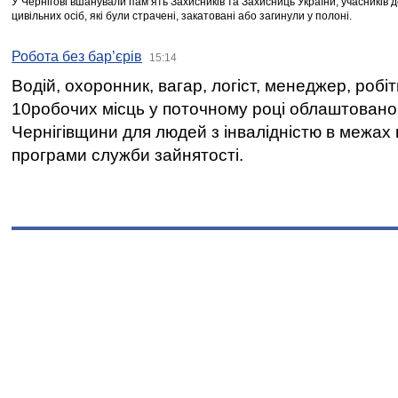
У Чернігові вшанували пам’ять Захисників та Захисниць України, учасників
цивільних осіб, які були страчені, закатовані або загинули у полоні.
Робота без бар’єрів
15:14
Водій, охоронник, вагар, логіст, менеджер, робі
10робочих місць у поточному році облаштован
Чернігівщини для людей з інвалідністю в межах
програми служби зайнятості.