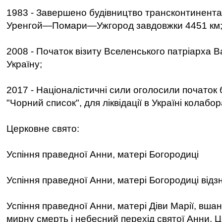
1983 - Завершено будівництво трансконтинент
Уренгой—Помари—Ужгород завдовжки 4451 км
2008 - Початок візиту Вселенського патріарха В
Україну;
2017 - Націоналістичні сили оголосили початок б
"Чорний список", для ліквідації в Україні колабор
Церковне свято:
Успіння праведної Анни, матері Богородиці
Успіння праведної Анни, матері Богородиці відз
Успіння праведної Анни, матері Діви Марії, вша
мирну смерть і небесний перехід святої Анни. Ц