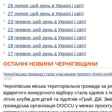
28 липня: цей день в Україні і світі
27 липня: цей день в Україні і світі
23 червня: цей день в Україні і світі
22 червня: цей день в Україні і світі
19 червня: цей день в Україні і світі
18 червня: цей день в Україні і світі
17 червня: цей день в Україні і світі
ОСТАННІ НОВИНИ ЧЕРНІГІВЩИНИ
Чернігівська громада стала учасницею проєкту літніх клуб
17:17
Чернігівська міська територіальна громада за 
відкритого конкурсного відбору стала однією з
літніх клубів для дітей та підлітків «Грай. Дій. З
громадська організація DOCCU у межах проєкту 