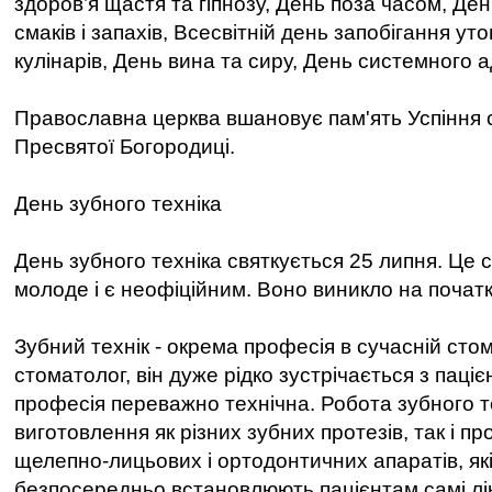
здоров’я щастя та гіпнозу, День поза часом, Де
смаків і запахів, Всесвітній день запобігання у
кулінарів, День вина та сиру, День системного а
Православна церква вшановує пам'ять Успіння с
Пресвятої Богородиці.
День зубного техніка
День зубного техніка святкується 25 липня. Це 
молоде і є неофіційним. Воно виникло на початк
Зубний технік - окрема професія в сучасній стома
стоматолог, він дуже рідко зустрічається з паці
професія переважно технічна. Робота зубного те
виготовлення як різних зубних протезів, так і пр
щелепно-лицьових і ортодонтичних апаратів, які
безпосередньо встановлюють пацієнтам самі лі