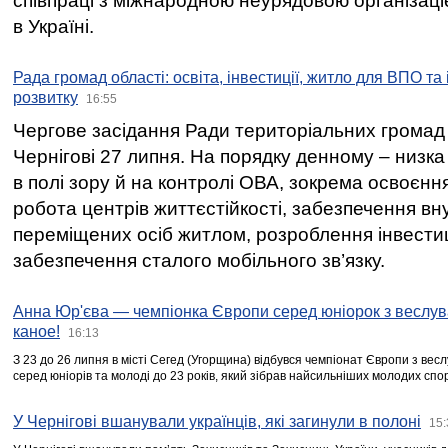
співпраці з міжнародною неурядовою організаціє
в Україні.
Рада громад області: освіта, інвестиції, житло для ВПО та
розвитку
16:55
Чергове засідання Ради територіальних громад 
Чернігові 27 липня. На порядку денному – низка
в полі зору й на контролі ОВА, зокрема освоєння
робота центрів життєстійкості, забезпечення вн
переміщених осіб житлом, розроблення інвестиц
забезпечення сталого мобільного зв’язку.
Анна Юр'єва — чемпіонка Європи серед юніорок з веслув
каное!
16:13
З 23 до 26 липня в місті Сегед (Угорщина) відбувся чемпіонат Європи з вес
серед юніорів та молоді до 23 років, який зібрав найсильніших молодих спо
У Чернігові вшанували українців, які загинули в полоні
15: