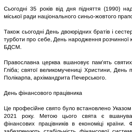
Сьогодні 35 років від дня підняття (1990) на
міської ради національного синьо-жовтого прап
Також сьогодні День двоюрідних братів і сест
турботи про себе, День народження розчинної к
БДСМ.
Православна церква вшановує пам'ять святих
Гліба; святої великомучениці Христини, День 
Полікарпа, архімандрита Печерського.
День фінансового працівника
Це професійне свято було встановлено Указом
2021 року. Метою цього свята є вшанува
фінансових працівників в економіці країни. Ф
забезпечують стабільність фінансової систе