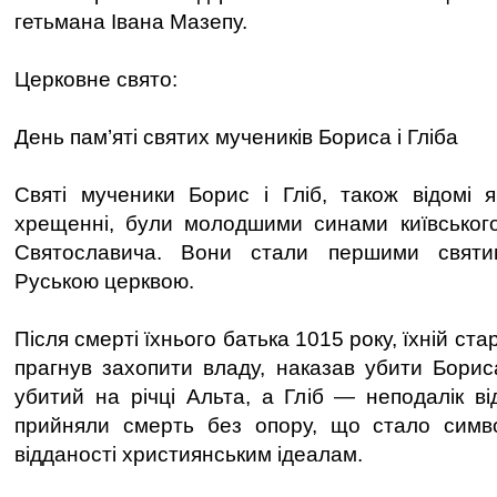
гетьмана Івана Мазепу.
Церковне свято:
День пам’яті святих мучеників Бориса і Гліба
Святі мученики Борис і Гліб, також відомі 
хрещенні, були молодшими синами київськог
Святославича. Вони стали першими святим
Руською церквою.
Після смерті їхнього батька 1015 року, їхній с
прагнув захопити владу, наказав убити Бориса
убитий на річці Альта, а Гліб — неподалік в
прийняли смерть без опору, що стало симво
відданості християнським ідеалам.