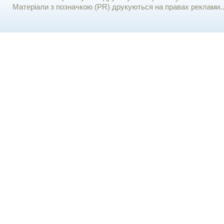
Матеріали з позначкою (PR) друкуються на правах реклами..