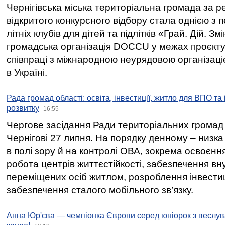
Чернігівська міська територіальна громада за 
відкритого конкурсного відбору стала однією з
літніх клубів для дітей та підлітків «Грай. Дій. З
громадська організація DOCCU у межах проєкту 
співпраці з міжнародною неурядовою організаціє
в Україні.
Рада громад області: освіта, інвестиції, житло для ВПО та
розвитку
16:55
Чергове засідання Ради територіальних громад 
Чернігові 27 липня. На порядку денному – низка
в полі зору й на контролі ОВА, зокрема освоєння
робота центрів життєстійкості, забезпечення вн
переміщених осіб житлом, розроблення інвестиц
забезпечення сталого мобільного зв’язку.
Анна Юр'єва — чемпіонка Європи серед юніорок з веслув