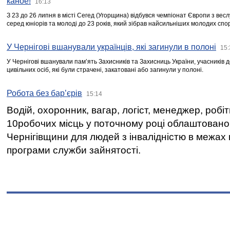
каное!
16:13
З 23 до 26 липня в місті Сегед (Угорщина) відбувся чемпіонат Європи з вес
серед юніорів та молоді до 23 років, який зібрав найсильніших молодих спо
У Чернігові вшанували українців, які загинули в полоні
15:
У Чернігові вшанували пам’ять Захисників та Захисниць України, учасників
цивільних осіб, які були страчені, закатовані або загинули у полоні.
Робота без бар’єрів
15:14
Водій, охоронник, вагар, логіст, менеджер, робі
10робочих місць у поточному році облаштован
Чернігівщини для людей з інвалідністю в межах
програми служби зайнятості.