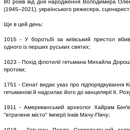
80 років від дня народження Володимира Оле
(1945–2021), українського режисера, сценариста
Ще в цей день:
1015 - У боротьбі за київський престол вби
одного із перших руських святих;
1623 - Похід флотилії гетьмана Михайла Дорош
протоки;
1751 - Сенат видає указ про підпорядкування К
гетьманові й надсилає його до канцелярії К. Роз
1911 - Американський археолог Хайрам Бінґе
"втрачене місто" Імперії Інків Мачу-Пікчу;
1918 - Гетьман Павло Скоропадський затв