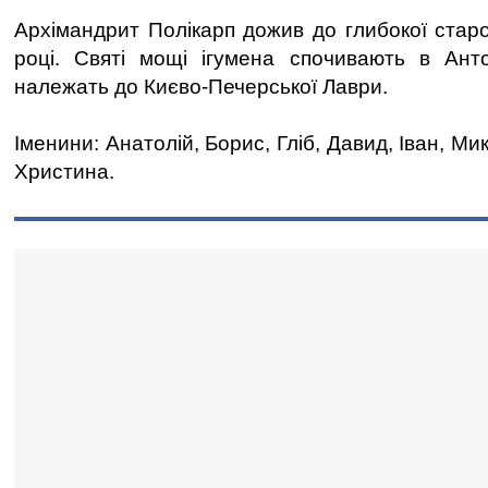
Архімандрит Полікарп дожив до глибокої старо
році. Святі мощі ігумена спочивають в Анто
належать до Києво-Печерської Лаври.
Іменини: Анатолій, Борис, Гліб, Давид, Іван, М
Христина.