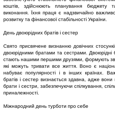
коштів, здійснюють планування бюджету т
виконання. Їхня праця є надзвичайно важлив
розвитку та фінансової стабільності України.
День двоюрідних братів і сестер
Свято присвячене визнанню довічних стосунків
двоюрідними братами та сестрами. Двоюрідні б
стають нашими першими друзями, формують зв’я
які можуть тривати все життя. Воно є націо
набуває популярності і в інших країнах. Ва
братів і сестер визнається здавна, адже вони 
брати і сестри, забезпечуючи спілкування, спіл
приналежності.
Міжнародний день турботи про себе