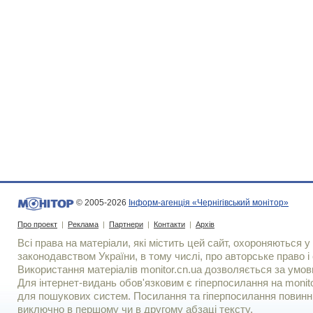
© 2005-2026
Інформ-агенція «Чернігівський монітор»
Про проект
|
Реклама
|
Партнери
|
Контакти
|
Архів
Всі права на матеріали, які містить цей сайт, охороняються у 
законодавством України, в тому числі, про авторське право і 
Використання матерiалiв monitor.cn.ua дозволяється за умов
Для iнтернет-видань обов'язковим є гiперпосилання на monito
для пошукових систем. Посилання та гіперпосилання повинні
виключно в першому чи в другому абзаці тексту.