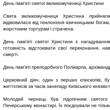
День пам'яті святої великомучениці Христини
Свята великомучениця Христина прийнял
відмовилася від поклоніння язичницьким богам
жорстоким тортурам і страчена.
День пам'яті святої Христини є нагадування
готовність відстоювати свої переконання, на
смерті.
День пам’яті преподобного Полікарпа, архіман
Церковний діяч, один з перших єпископів, б
життєписів за часів занепаду Київського князівст
Молодий чернець був підопічним святог
Печерському монастирі. Їх поєднували не тільки