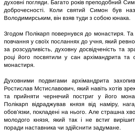
духовні погляди. Багато років преподобний Си
доброчесності. Коли святий Симон був на
Володимирським, він взяв туди з собою юнака.
Згодом Полікарп повернувся до монастиря. Та
повчання у своїх посланнях до учня, який ревно
за розсудливість, духовну досвідченість та з
році його посвятили у сан архімандрита та 
монастиря.
Духовними подвигами архімандрита захопив
Ростислав Мстиславович, який навіть хотів зре
та прийняти чернечий постриг у його мона
Полікарп відраджував князя від наміру, наг
обов’язки, покладені на нього. Але страшна х
молодого князя, який так і не встиг виріши
поради наставника чи здійснити задумане.