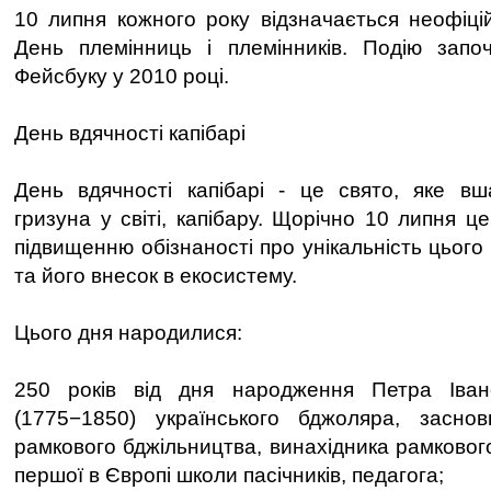
10 липня кожного року відзначається неофіці
День племінниць і племінників. Подію започ
Фейсбуку у 2010 році.
День вдячності капібарі
День вдячності капібарі - це свято, яке вш
гризуна у світі, капібару. Щорічно 10 липня 
підвищенню обізнаності про унікальність цього
та його внесок в екосистему.
Цього дня народилися:
250 років від дня народження Петра Іван
(1775−1850) українського бджоляра, заснов
рамкового бджільництва, винахідника рамковог
першої в Європі школи пасічників, педагога;