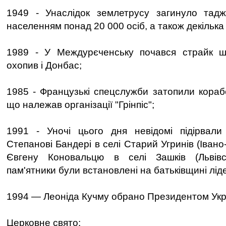
1949 - Унаслідок землетрусу загинуло тадж
населенням понад 20 000 осіб, а також декілька 
1989 - У Междурєченську почався страйк ш
охопив і Донбас;
1985 - Французькі спецслужби затопили корабе
що належав організації "Грінпіс";
1991 - Уночі цього дня невідомі підірвал
Степанові Бандері в селі Старий Угринів (Івано
Євгену Коновальцю в селі Зашків (Львівс
пам'ятники були встановлені на батьківщині лід
1994 — Леоніда Кучму обрано Президентом Укр
Церковне свято: