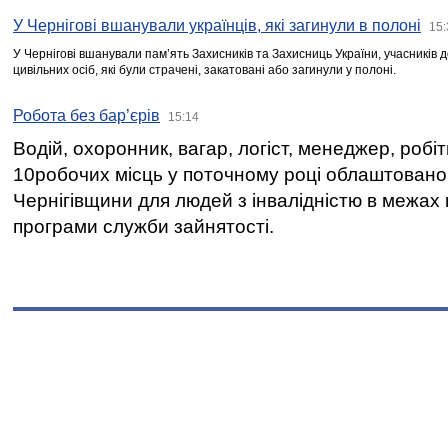
У Чернігові вшанували українців, які загинули в полоні
15:
У Чернігові вшанували пам’ять Захисників та Захисниць України, учасників
цивільних осіб, які були страчені, закатовані або загинули у полоні.
Робота без бар’єрів
15:14
Водій, охоронник, вагар, логіст, менеджер, робі
10робочих місць у поточному році облаштован
Чернігівщини для людей з інвалідністю в межах
програми служби зайнятості.