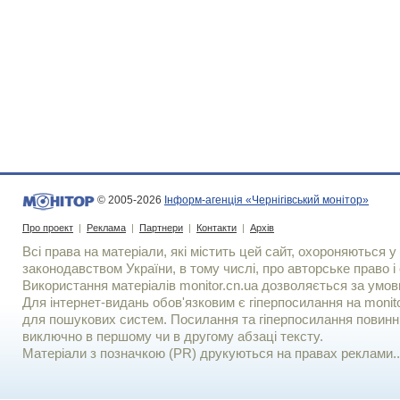
© 2005-2026
Інформ-агенція «Чернігівський монітор»
Про проект
|
Реклама
|
Партнери
|
Контакти
|
Архів
Всі права на матеріали, які містить цей сайт, охороняються у 
законодавством України, в тому числі, про авторське право і 
Використання матерiалiв monitor.cn.ua дозволяється за умов
Для iнтернет-видань обов'язковим є гiперпосилання на monito
для пошукових систем. Посилання та гіперпосилання повинні
виключно в першому чи в другому абзаці тексту.
Матеріали з позначкою (PR) друкуються на правах реклами..