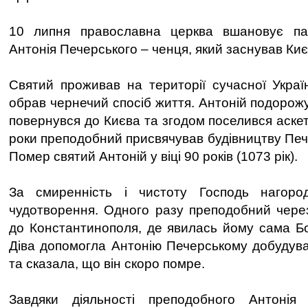
10 липня православна церква вшановує па
Антонія Печерського – ченця, який заснував Ки
Святий проживав на території сучасної Украї
обрав чернечий спосіб життя. Антоній подорож
повернувся до Києва та згодом поселився аскет
роки преподобний присвячував будівництву Печ
Помер святий Антоній у віці 90 років (1073 рік).
За смиренність і чистоту Господь нагоро
чудотворення. Одного разу преподобний чере
до Константинополя, де явилась йому сама Б
Діва допомогла Антонію Печерському добудув
та сказала, що він скоро помре.
Завдяки діяльності преподобного Антонія