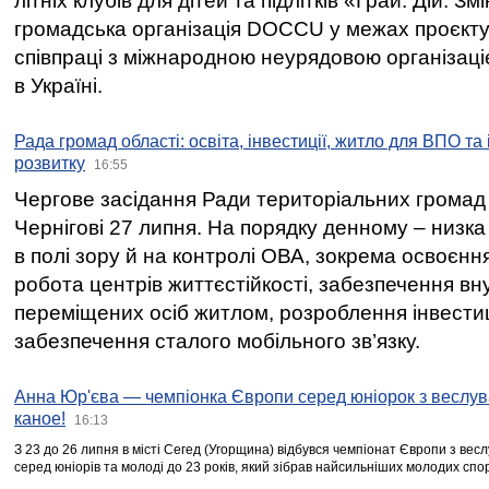
літніх клубів для дітей та підлітків «Грай. Дій. З
громадська організація DOCCU у межах проєкту 
співпраці з міжнародною неурядовою організаціє
в Україні.
Рада громад області: освіта, інвестиції, житло для ВПО та
розвитку
16:55
Чергове засідання Ради територіальних громад 
Чернігові 27 липня. На порядку денному – низка
в полі зору й на контролі ОВА, зокрема освоєння
робота центрів життєстійкості, забезпечення вн
переміщених осіб житлом, розроблення інвестиц
забезпечення сталого мобільного зв’язку.
Анна Юр'єва — чемпіонка Європи серед юніорок з веслув
каное!
16:13
З 23 до 26 липня в місті Сегед (Угорщина) відбувся чемпіонат Європи з вес
серед юніорів та молоді до 23 років, який зібрав найсильніших молодих спо