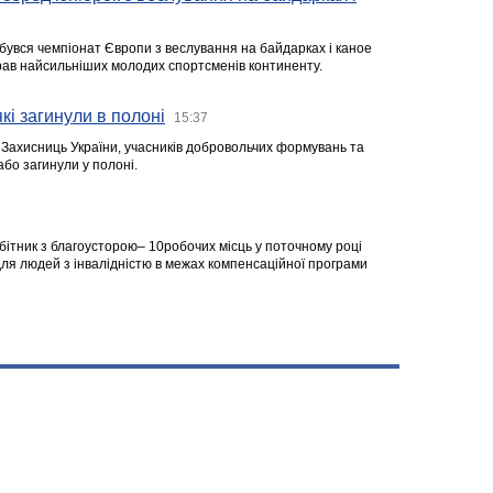
ідбувся чемпіонат Європи з веслування на байдарках і каное
ібрав найсильніших молодих спортсменів континенту.
кі загинули в полоні
15:37
а Захисниць України, учасників добровольчих формувань та
 або загинули у полоні.
робітник з благоусторою– 10робочих місць у поточному році
я людей з інвалідністю в межах компенсаційної програми