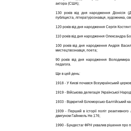
актора (США);
130 років від дня народження Діонісія (Ді
публіциста, літературознавця, художника, св
120 років від дня народження Сергія Костянт
110 років від дня народження Олександра Бор
100 років від дня народження Андрія Василь
мистецтвознавця, поета;
90 років від дня народження Володимира В
педагога.
Ще в цей день:
1918 - У Києві почався Всеукраїнський церко
1919 - Військова делегація Української Наро
1933 - Відкритий Біломорсько-Балтійський ка
1939 - Перший в історії політ реактивного
двигуном Гайнкель He.176;
1990 - Бундестаг ФРН ухвалив рішення про п