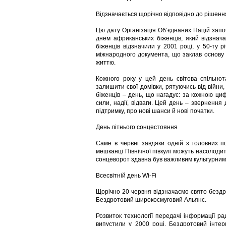
Відзначається щорічно відповідно до рішення
Цю дату Організація Об’єднаних Націй запо
днем африканських біженців, який відзнач
біженців відзначили у 2001 році, у 50-ту 
міжнародного документа, що заклав основу 
життю.
Кожного року у цей день світова спільно
залишити свої домівки, рятуючись від війни,
біженців – день, що нагадує: за кожною циф
сили, надії, відваги. Цей день – звернення
підтримку, про нові шанси й нові початки.
День літнього сонцестояння
Саме в червні завдяки одній з головних 
мешканці Північної півкулі можуть насолод
сонцеворот здавна був важливим культурним 
Всесвітній день Wi-Fi
Щорічно 20 червня відзначаємо свято бездро
Бездротовий широкосмуговий Альянс.
Розвиток технології передачі інформації ра
випустили у 2000 році. Бездротовий інтер