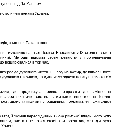
 тунелю під Ла-Маншем;
е стали чемпіонами України;
одія, єпископа Патарського
в і мучеників ранньої Церкви. Народився у IX столітті в місті
ччини). Методій відомий своєю ревністю у проповідуванні
 що поширювалися в той час.
 інтерес до духовного життя. Пішов у монастир, де вивчав Святе
а духовною глибиною, завдяки чому здобув повагу і любов своїх
ським, де продовжував ревно працювати для зміцнення
ав серед язичників і єретиків, захищав істинне вчення Церкви.
 гностицизму та іншими неправдивими теоріями, які намагалися
 Методій зазнав переслідувань з боку римської влади. Його було
нням, але він не зрікся своєї віри. Зрештою, Методія було
а Христа.