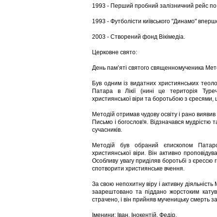
1993 - Перший пробний залізничний рейс по
1993 - Футболісти київського "Динамо" вперш
2003 - Створений фонд Вікімедіа.
Церковне свято:
День пам’яті святого священномученика Мет
Був одним із видатних християнських теологі
Патара в Лікії (нині це територія Туре
християнської віри та боротьбою з єресями,
Методій отримав чудову освіту і рано виявив
Письмо і богослов'я. Відзначався мудрістю т
сучасників.
Методій був обраний єпископом Патар
християнської віри. Він активно проповідув
Особливу увагу приділяв боротьбі з єрессю
спотворити християнське вчення.
За свою непохитну віру і активну діяльність
заарештовано та піддано жорстоким катува
страчено, і він прийняв мученицьку смерть з
Іменини: Іван, Інокентій, Федір.