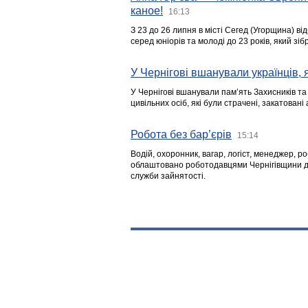
каное!
16:13
З 23 до 26 липня в місті Сегед (Угорщина) в
серед юніорів та молоді до 23 років, який з
У Чернігові вшанували українців, я
У Чернігові вшанували пам’ять Захисників т
цивільних осіб, які були страчені, закатовані
Робота без бар’єрів
15:14
Водій, охоронник, вагар, логіст, менеджер, 
облаштовано роботодавцями Чернігівщини дл
служби зайнятості.