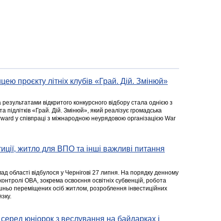
цею проєкту літніх клубів «Грай. Дій. Змінюй»
а результатами відкритого конкурсного відбору стала однією з
та підлітків «Грай. Дій. Змінюй», який реалізує громадська
rward у співпраці з міжнародною неурядовою організацією War
стиції, житло для ВПО та інші важливі питання
ад області відбулося у Чернігові 27 липня. На порядку денному
 контролі ОВА, зокрема освоєння освітніх субвенцій, робота
ішньо переміщених осіб житлом, розроблення інвестиційних
зку.
серед юніорок з веслування на байдарках і