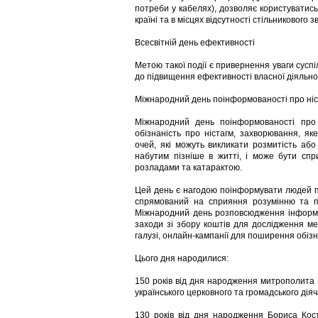
потреби у кабелях), дозволяє користуватись
країні та в місцях відсутності стільникового зв
Всесвітній день ефективності
Метою такої події є привернення уваги суспі
до підвищення ефективності власної діяльнос
Міжнародний день поінформованості про ніс
Міжнародний день поінформованості про 
обізнаність про ністагм, захворювання, як
очей, які можуть викликати розмитість а
набутим пізніше в житті, і може бути сп
розладами та катарактою.
Цей день є нагодою поінформувати людей пр
спрямований на сприяння розумінню та пі
Міжнародний день розповсюдження інформаці
заходи зі збору коштів для дослідження мет
галузі, онлайн-кампанії для поширення обіз
Цього дня народилися:
150 років від дня народження митрополита 
українського церковного та громадського дія
130 років від дня народження Бориса Кост