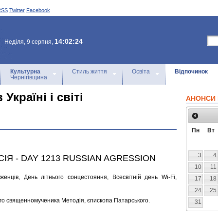
RSS
Twitter
Facebook
14:02:24
Неділя, 9 серпня,
Культурна
Стиль життя
Освіта
Відпочинок
Чернігівщина
Україні і світі
АНОНСИ 
Пн
Вт
3
4
СІЯ - DAY 1213 RUSSIAN AGRESSION
10
11
женців, День літнього сонцестояння, Всесвітній день Wi-Fi,
17
18
24
25
го священномученика Методія, єпископа Патарського.
31