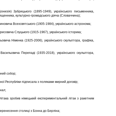
онизія) Зубрицького (1895-1949), українського письменника,
ященника, культурно-громадського діяча (Словаччина);
иновича Всехсвятського (1905-1984), українського астронома;
исовича Слуцького (1915-1967), українського історика;
овича Німенка (1925-2006), українського скульптора, графіка,
асильовича Перепаді (1935-2018), українського скульптора,
вний собор;
дної Республіки підписала з поляками мирний договір;
нал;
 літака зробив німецький експериментальний літак з ракетним
еренесення столиці з Бонна до Берліна;