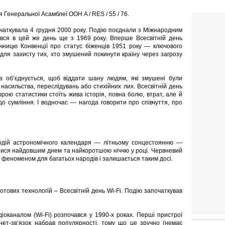
 Генеральної Асамблеї ООН A / RES / 55 / 76.
чаткувала 4 грудня 2000 року. Подію поєднали з Міжнародним
ався в цей же день ще з 1969 року. Вперше Всесвітній день
річницю Конвенції про статус біженців 1951 року — ключового
для захисту тих, хто змушений покинути країну через загрозу
та об’єднується, щоб віддати шану людям, які змушені були
 насильства, переслідувань або стихійних лих. Всесвітній день
рою статистики стоїть жива історія, повна болю, втрат, але й
 до сумління. І водночас — нагода говорити про співчуття, про
подій астрономічного календаря — літньому сонцестоянню —
итися найдовшим днем та найкоротшою ніччю у році. Червневий
феноменом для багатьох народів і залишається таким досі.
тових технологій – Всесвітній день Wi-Fi. Подію започаткував
діоканалом (Wi-Fi) розпочався у 1990-х роках. Перші пристрої
нет-зв’язок набрав популярності, тому що це зручно (немає