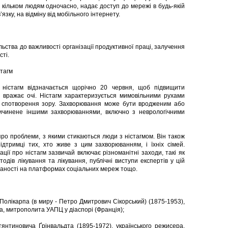
 кільком людям одночасно, надає доступ до мережі в будь-якій
’язку, на відміну від мобільного інтернету.
льства до важливості організації продуктивної праці, залучення
ті.
тагм
ністагм відзначається щорічно 20 червня, щоб підвищити
е вражає очі. Ністагм характеризується мимовільними рухами
бо спотворення зору. Захворювання може бути вродженим або
ричинене іншими захворюваннями, включно з неврологічними
о проблеми, з якими стикаються люди з ністагмом. Він також
дтримці тих, хто живе з цим захворюванням, і їхніх сімей.
ї про ністагм зазвичай включає різноманітні заходи, такі як
одів лікування та лікування, публічні виступи експертів у цій
наності на платформах соціальних мереж тощо.
Полікарпа (в миру - Петро Дмитрович Сікорський) (1875-1953),
ча, митрополита УАПЦ у діаспорі (Франція);
янтиновича Ґрінвальдта (1895-1972), українського режисера,