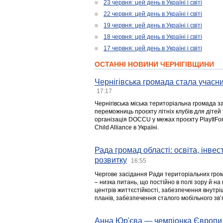
23 червня: цей день в Україні і світі
22 червня: цей день в Україні і світі
19 червня: цей день в Україні і світі
18 червня: цей день в Україні і світі
17 червня: цей день в Україні і світі
ОСТАННІ НОВИНИ ЧЕРНІГІВЩИНИ
Чернігівська громада стала учасни
17:17
Чернігівська міська територіальна громада з
переможниць проєкту літніх клубів для дітей 
організація DOCCU у межах проєкту PlayItFo
Child Alliance в Україні.
Рада громад області: освіта, інве
розвитку
16:55
Чергове засідання Ради територіальних гром
– низка питань, що постійно в полі зору й на
центрів життєстійкості, забезпечення внутр
планів, забезпечення сталого мобільного зв’я
Анна Юр'єва — чемпіонка Європи 