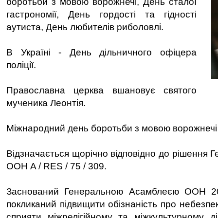
боротьби з мовою ворожнечі, День сталої
гастрономії, День гордості та гідності
аутиста, День любителів риболовлі.
В Україні - День дільничного офіцера
поліції.
Православна церква вшановує святого
мученика Леонтія.
Міжнародний день боротьби з мовою ворожнечі
Відзначається щорічно відповідно до рішення 
ООН A / RES / 75 / 309.
Заснований Генеральною Асамблеєю ООН 20
покликаний підвищити обізнаність про небезпе
сприяти міжрелігійному та міжкультурному ді