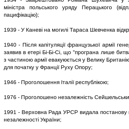
міністра польського уряду Перацького (від
пацифікацію);
1939 - У Каневі на могилі Тараса Шевченка відкр
1940 - Після капітуляції французької армії ге
заявив в етері Бі-Бі-Сі, що "програна лише битва,
з частиною армії евакуюється у Велику Британі
для початку у Франції Руху Опору;
1946 - Проголошення Італії республікою;
1976 - Проголошено незалежність Сейшельськи
1991 - Верховна Рада УРСР видала постанову 
незалежності України;