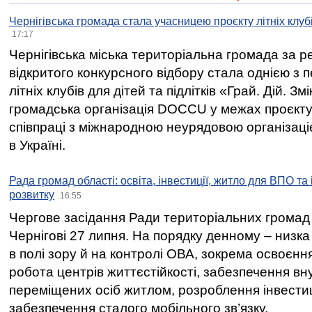
Чернігівська громада стала учасницею проєкту літніх клуб
17:17
Чернігівська міська територіальна громада за 
відкритого конкурсного відбору стала однією з
літніх клубів для дітей та підлітків «Грай. Дій. З
громадська організація DOCCU у межах проєкту 
співпраці з міжнародною неурядовою організаціє
в Україні.
Рада громад області: освіта, інвестиції, житло для ВПО та
розвитку
16:55
Чергове засідання Ради територіальних громад 
Чернігові 27 липня. На порядку денному – низка
в полі зору й на контролі ОВА, зокрема освоєння
робота центрів життєстійкості, забезпечення вн
переміщених осіб житлом, розроблення інвестиц
забезпечення сталого мобільного зв’язку.