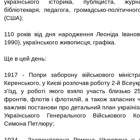
українського історика, публіциста, журн
бібліотекаря, педагога, громадсько-політично
(США);
110 років від дня народження Леоніда Івано
1990), українського живописця, графіка.
Ще в цей день:
1917 - Попри заборону військового міністр
Керенського, у Києві розпочав роботу 2-й Всеук
з'їзд, у роботі якого взяло участь близько 2
фронтів, флотів і флотилій, а також запасних ч
важливі постанови про детальний план україніза
Українського Генерального Військового К
Симона Петлюру;
1934 - Заарештовано Романа Шухевича у з