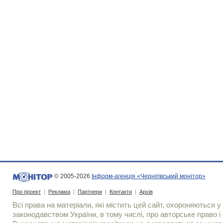
© 2005-2026
Інформ-агенція «Чернігівський монітор»
Про проект
|
Реклама
|
Партнери
|
Контакти
|
Архів
Всі права на матеріали, які містить цей сайт, охороняються у 
законодавством України, в тому числі, про авторське право і 