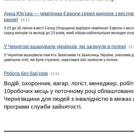
Анна Юр'єва — чемпіонка Європи серед юніорок з веслув
каное!
16:13
З 23 до 26 липня в місті Сегед (Угорщина) відбувся чемпіонат Європи з вес
серед юніорів та молоді до 23 років, який зібрав найсильніших молодих спо
У Чернігові вшанували українців, які загинули в полоні
15:
У Чернігові вшанували пам’ять Захисників та Захисниць України, учасників
цивільних осіб, які були страчені, закатовані або загинули у полоні.
Робота без бар’єрів
15:14
Водій, охоронник, вагар, логіст, менеджер, робі
10робочих місць у поточному році облаштован
Чернігівщини для людей з інвалідністю в межах
програми служби зайнятості.