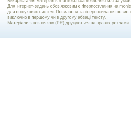
Використання матерiалiв monitor.cn.ua дозволяється за умов
Для iнтернет-видань обов'язковим є гiперпосилання на monito
для пошукових систем. Посилання та гіперпосилання повинні
виключно в першому чи в другому абзаці тексту.
Матеріали з позначкою (PR) друкуються на правах реклами..