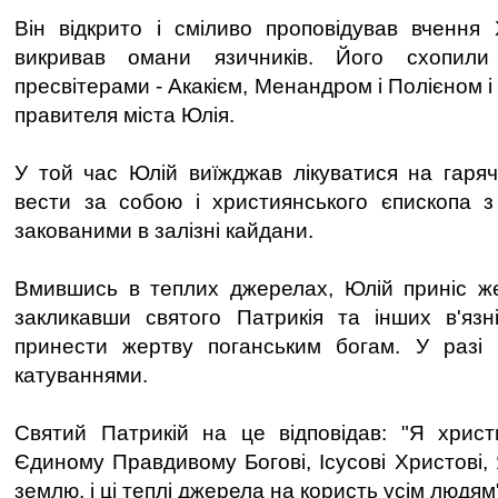
Він відкрито і сміливо проповідував вчення
викривав омани язичників. Його схопил
пресвітерами - Акакієм, Менандром і Полієном і
правителя міста Юлія.
У той час Юлій виїжджав лікуватися на гаряч
вести за собою і християнського єпископа з
закованими в залізні кайдани.
Вмившись в теплих джерелах, Юлій приніс же
закликавши святого Патрикія та інших в'язн
принести жертву поганським богам. У разі 
катуваннями.
Святий Патрикій на це відповідав: "Я христ
Єдиному Правдивому Богові, Ісусові Христові,
землю, і ці теплі джерела на користь усім людям