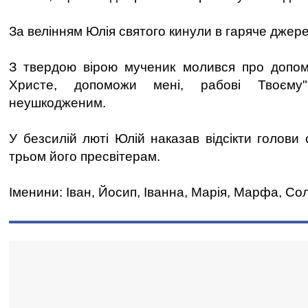
За велінням Юлія святого кинули в гаряче джере
З твердою вірою мученик молився про допомо
Христе, допоможи мені, рабові Твоєму
неушкодженим.
У безсилій люті Юлій наказав відсікти голови 
трьом його пресвітерам.
Іменини: Іван, Йосип, Іванна, Марія, Марфа, Со