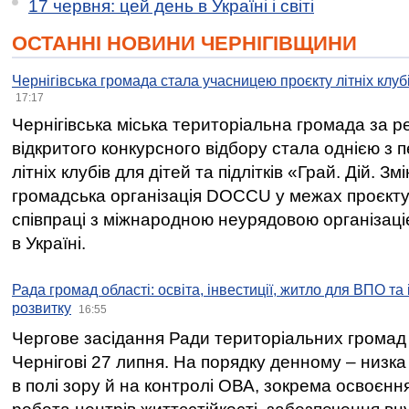
17 червня: цей день в Україні і світі
ОСТАННІ НОВИНИ ЧЕРНІГІВЩИНИ
Чернігівська громада стала учасницею проєкту літніх клуб
17:17
Чернігівська міська територіальна громада за 
відкритого конкурсного відбору стала однією з
літніх клубів для дітей та підлітків «Грай. Дій. З
громадська організація DOCCU у межах проєкту 
співпраці з міжнародною неурядовою організаціє
в Україні.
Рада громад області: освіта, інвестиції, житло для ВПО та
розвитку
16:55
Чергове засідання Ради територіальних громад 
Чернігові 27 липня. На порядку денному – низка
в полі зору й на контролі ОВА, зокрема освоєння