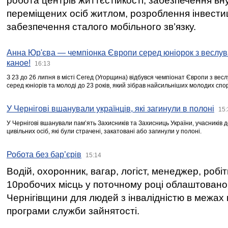
робота центрів життєстійкості, забезпечення вн
переміщених осіб житлом, розроблення інвестиц
забезпечення сталого мобільного зв’язку.
Анна Юр'єва — чемпіонка Європи серед юніорок з веслув
каное!
16:13
З 23 до 26 липня в місті Сегед (Угорщина) відбувся чемпіонат Європи з вес
серед юніорів та молоді до 23 років, який зібрав найсильніших молодих спо
У Чернігові вшанували українців, які загинули в полоні
15:
У Чернігові вшанували пам’ять Захисників та Захисниць України, учасників
цивільних осіб, які були страчені, закатовані або загинули у полоні.
Робота без бар’єрів
15:14
Водій, охоронник, вагар, логіст, менеджер, робі
10робочих місць у поточному році облаштован
Чернігівщини для людей з інвалідністю в межах
програми служби зайнятості.