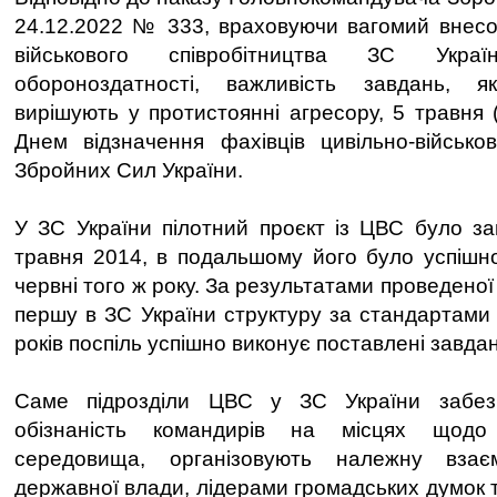
24.12.2022 № 333, враховуючи вагомий внесок
військового співробітництва ЗС Укра
обороноздатності, важливість завдань, я
вирішують у протистоянні агресору, 5 травня 
Днем відзначення фахівців цивільно-військов
Збройних Сил України.
У ЗС України пілотний проєкт із ЦВС було з
травня 2014, в подальшому його було успішн
червні того ж року. За результатами проведен
першу в ЗС України структуру за стандартами
років поспіль успішно виконує поставлені завда
Саме підрозділи ЦВС у ЗС України забезп
обізнаність командирів на місцях щодо
середовища, організовують належну вза
державної влади, лідерами громадських думок 