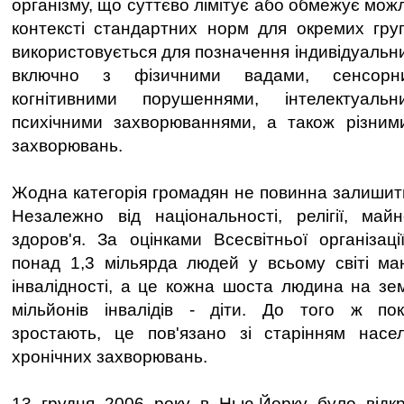
організму, що суттєво лімітує або обмежує можл
контексті стандартних норм для окремих гру
використовується для позначення індивідуальни
включно з фізичними вадами, сенсорн
когнітивними порушеннями, інтелектуаль
психічними захворюваннями, а також різним
захворювань.
Жодна категорія громадян не повинна залишити
Незалежно від національності, релігії, май
здоров'я. За оцінками Всесвітньої організаці
понад 1,3 мільярда людей у всьому світі ма
інвалідності, а це кожна шоста людина на зем
мільйонів інвалідів - діти. До того ж пока
зростають, це пов'язано зі старінням насе
хронічних захворювань.
13 грудня 2006 року в Нью-Йорку було відкр