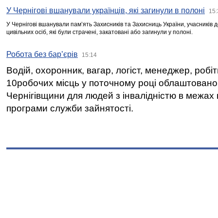
У Чернігові вшанували українців, які загинули в полоні
15:
У Чернігові вшанували пам’ять Захисників та Захисниць України, учасників
цивільних осіб, які були страчені, закатовані або загинули у полоні.
Робота без бар’єрів
15:14
Водій, охоронник, вагар, логіст, менеджер, робі
10робочих місць у поточному році облаштован
Чернігівщини для людей з інвалідністю в межах
програми служби зайнятості.