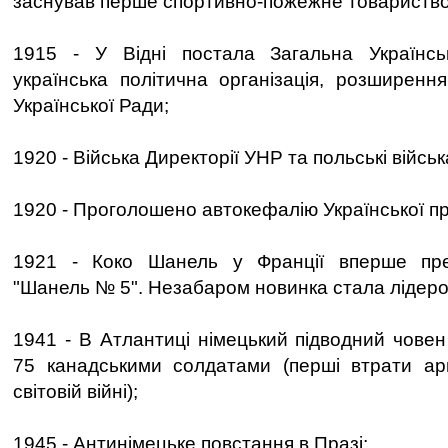
заснував перше спортивно-пожежне товариство 
1915 - У Відні постала Загальна Українсь
українська політична організація, розширення
Української Ради;
1920 - Війська Директорії УНР та польські військ
1920 - Проголошено автокефалію Української п
1921 - Коко Шанель у Франції вперше пр
"Шанель № 5". Незабаром новинка стала лідером
1941 - В Атлантиці німецький підводний човен
75 канадськими солдатами (перші втрати арм
світовій війні);
1945 - Антинімецьке повстання в Празі;