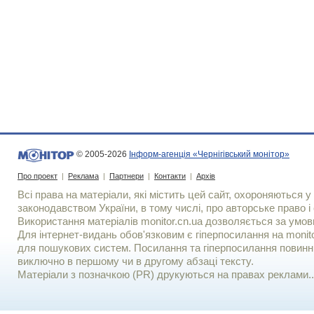
© 2005-2026
Інформ-агенція «Чернігівський монітор»
Про проект
|
Реклама
|
Партнери
|
Контакти
|
Архів
Всі права на матеріали, які містить цей сайт, охороняються у 
законодавством України, в тому числі, про авторське право і 
Використання матерiалiв monitor.cn.ua дозволяється за умов
Для iнтернет-видань обов'язковим є гiперпосилання на monito
для пошукових систем. Посилання та гіперпосилання повинні
виключно в першому чи в другому абзаці тексту.
Матеріали з позначкою (PR) друкуються на правах реклами..