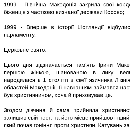
1999 - Північна Македонія закрила свої кор
біженців з частково визнаної держави Косово;
1999 - Вперше в історії Шотландії відбули
парламенту.
Церковне свято:
Цього дня відзначається пам'ять Ірини Маке
першою жінкою, шанованою в лику велик
народилася в 1 столітті в сім'ї язичника Лікіні
областей Македонії. Її навчанням займався нас
був християнином, хоча й приховував це.
Згодом дівчина й сама прийняла християнст
залишив свій пост, на його місце прийшов інший
який почав гоніння проти християн. Катувань за