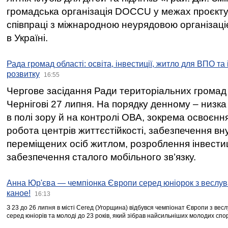
громадська організація DOCCU у межах проєкту 
співпраці з міжнародною неурядовою організаціє
в Україні.
Рада громад області: освіта, інвестиції, житло для ВПО та
розвитку
16:55
Чергове засідання Ради територіальних громад 
Чернігові 27 липня. На порядку денному – низка
в полі зору й на контролі ОВА, зокрема освоєння
робота центрів життєстійкості, забезпечення вн
переміщених осіб житлом, розроблення інвестиц
забезпечення сталого мобільного зв’язку.
Анна Юр'єва — чемпіонка Європи серед юніорок з веслув
каное!
16:13
З 23 до 26 липня в місті Сегед (Угорщина) відбувся чемпіонат Європи з вес
серед юніорів та молоді до 23 років, який зібрав найсильніших молодих спо