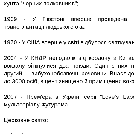
хунта "чорних полковників";
1969 - У Г'юстоні вперше проведена 
трансплантації людського ока;
1970 - У США вперше у світі відбулося святкува
2004 - У КНДР неподалік від кордону з Китає
вокзалу зіткнулися два поїзди. Один з них 
другий — вибухонебезпечні речовини. Внаслідо
до 3000 осіб, вщент знищено й приміщення вокз
2007 - Прем'єра в Україні серії "Love's Lab
мультсеріалу Футурама.
Церковне свято: