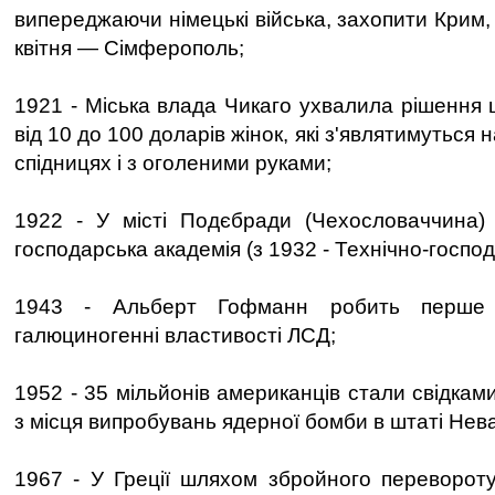
випереджаючи німецькі війська, захопити Крим,
квітня — Сімферополь;
1921 - Міська влада Чикаго ухвалила рішення
від 10 до 100 доларів жінок, які з'являтимуться 
спідницях і з оголеними руками;
1922 - У місті Подєбради (Чехословаччина) 
господарська академія (з 1932 - Технічно-господ
1943 - Альберт Гофманн робить перше 
галюциногенні властивості ЛСД;
1952 - 35 мільйонів американців стали свідка
з місця випробувань ядерної бомби в штаті Нев
1967 - У Греції шляхом збройного переворот