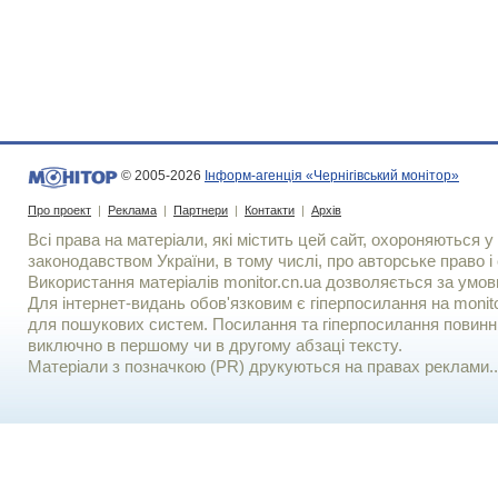
© 2005-2026
Інформ-агенція «Чернігівський монітор»
Про проект
|
Реклама
|
Партнери
|
Контакти
|
Архів
Всі права на матеріали, які містить цей сайт, охороняються у 
законодавством України, в тому числі, про авторське право і 
Використання матерiалiв monitor.cn.ua дозволяється за умов
Для iнтернет-видань обов'язковим є гiперпосилання на monito
для пошукових систем. Посилання та гіперпосилання повинні
виключно в першому чи в другому абзаці тексту.
Матеріали з позначкою (PR) друкуються на правах реклами..