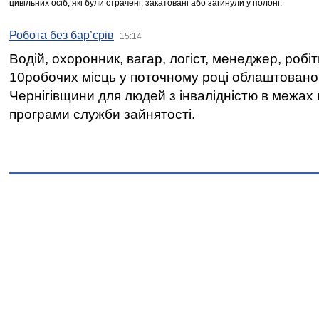
цивільних осіб, які були страчені, закатовані або загинули у полоні.
Робота без бар’єрів
15:14
Водій, охоронник, вагар, логіст, менеджер, робі
10робочих місць у поточному році облаштован
Чернігівщини для людей з інвалідністю в межах
програми служби зайнятості.