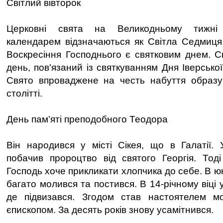
Світлий вівторок
Церковні свята на Великодньому тижні
календарем відзначаються як Світла Седмиця
Воскресіння Господнього є святковим днем. Св
день, пов'язаний із святкуванням Дня Іверської
Свято впроваджене на честь набуття образу
столітті.
День пам’яті преподобного Теодора
Він народився у місті Сікея, що в Галатії. 
побачив пророцтво від святого Георгія. Тод
Господь хоче прикликати хлопчика до себе. В ю
багато молився та постився. В 14-річному віці 
де підвизався. Згодом став настоятелем мо
єпископом. За десять років знову усамітнився.