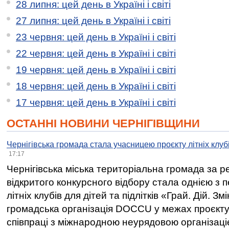
28 липня: цей день в Україні і світі
27 липня: цей день в Україні і світі
23 червня: цей день в Україні і світі
22 червня: цей день в Україні і світі
19 червня: цей день в Україні і світі
18 червня: цей день в Україні і світі
17 червня: цей день в Україні і світі
ОСТАННІ НОВИНИ ЧЕРНІГІВЩИНИ
Чернігівська громада стала учасницею проєкту літніх клуб
17:17
Чернігівська міська територіальна громада за 
відкритого конкурсного відбору стала однією з
літніх клубів для дітей та підлітків «Грай. Дій. З
громадська організація DOCCU у межах проєкту 
співпраці з міжнародною неурядовою організаціє