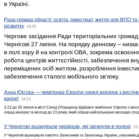
в Україні.
Рада громад області: освіта, інвестиції, житло для ВПО та
розвитку
16:55
Чергове засідання Ради територіальних громад 
Чернігові 27 липня. На порядку денному – низка
в полі зору й на контролі ОВА, зокрема освоєння
робота центрів життєстійкості, забезпечення вн
переміщених осіб житлом, розроблення інвестиц
забезпечення сталого мобільного зв’язку.
Анна Юр'єва — чемпіонка Європи серед юніорок з веслув
каное!
16:13
З 23 до 26 липня в місті Сегед (Угорщина) відбувся чемпіонат Європи з вес
серед юніорів та молоді до 23 років, який зібрав найсильніших молодих спо
У Чернігові вшанували українців, які загинули в полоні
15:
У Чернігові вшанували пам’ять Захисників та Захисниць України, учасників