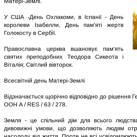
Матері-Землі.
У США -День Охлакоми, в Іспанії - День
королеви Ізабелли, День пам'яті жертв
Голокосту в Сербії.
Православна церква вшановує пам'ять
святих преподобних Теодора Сикеота і
Віталія; Світлий вівторок.
Всесвітній день Матері-Землі
Відзначається щорічно відповідно до рішення 
ООН A / RES / 63 / 278.
Земля - це спільний дім для всього людства
дивовижні умови, що дозволяють людям отр
насолоду від життя. Проте не всі усвідомлюють