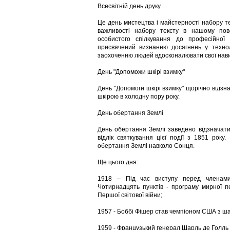
Всесвітній день друку
Це день мистецтва і майстерності набору те
важливості набору тексту в нашому повс
особистого спілкування до професійної 
присвячений визнанню досягнень у технол
заохоченню людей вдосконалювати свої нави
День "Допоможи шкірі взимку"
День "Допомоги шкірі взимку" щорічно відз
шкірою в холодну пору року.
День обертання Землі
День обертання Землі заведено відзначати 
відлік святкування цієї події з 1851 рок
обертання Землі навколо Сонця.
Ще цього дня:
1918 – Під час виступу перед членами
Чотирнадцять пунктів - програму мирної п
Першої світової війни;
1957 - Боббі Фішер став чемпіоном США з шахі
1959 - Французький генерал Шарль де Голль 