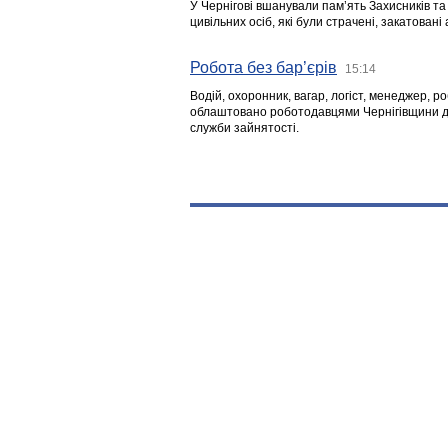
У Чернігові вшанували пам’ять Захисників т
цивільних осіб, які були страчені, закатовані
Робота без бар’єрів
15:14
Водій, охоронник, вагар, логіст, менеджер, 
облаштовано роботодавцями Чернігівщини дл
служби зайнятості.