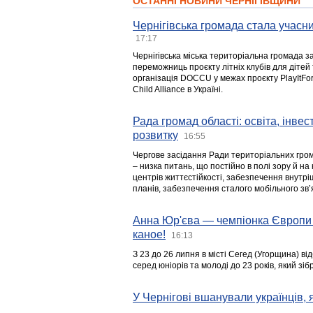
ОСТАННІ НОВИНИ ЧЕРНІГІВЩИНИ
Чернігівська громада стала учасни
17:17
Чернігівська міська територіальна громада з
переможниць проєкту літніх клубів для дітей 
організація DOCCU у межах проєкту PlayItFo
Child Alliance в Україні.
Рада громад області: освіта, інве
розвитку
16:55
Чергове засідання Ради територіальних гром
– низка питань, що постійно в полі зору й на
центрів життєстійкості, забезпечення внутр
планів, забезпечення сталого мобільного зв’я
Анна Юр'єва — чемпіонка Європи 
каное!
16:13
З 23 до 26 липня в місті Сегед (Угорщина) в
серед юніорів та молоді до 23 років, який з
У Чернігові вшанували українців, я