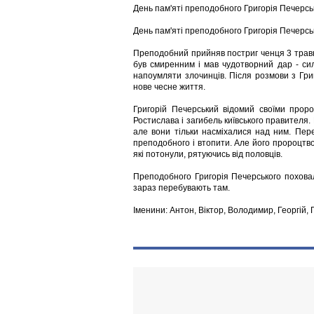
День пам'яті преподобного Григорія Печерсь
День пам'яті преподобного Григорія Печерсько
Преподобний прийняв постриг ченця 3 травн
був смиренним і мав чудотворний дар - сил
напоумляти злочинців. Після розмови з Гри
нове чесне життя.
Григорій Печерський відомий своїми проро
Ростислава і загибель київського правителя. 
але вони тільки насміхалися над ним. Пере
преподобного і втопити. Але його пророцтво 
які потонули, рятуючись від половців.
Преподобного Григорія Печерського поховал
зараз перебувають там.
Іменини: Антон, Віктор, Володимир, Георгій, 