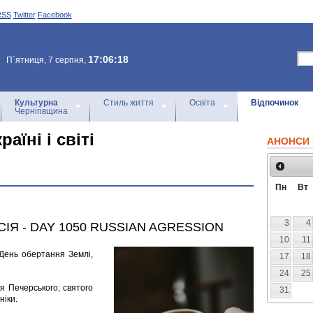
RSS
Twitter
Facebook
17:06:18
П`ятниця, 7 серпня,
Культурна
Стиль життя
Освіта
Відпочинок
Чернігівщина
раїні і світі
АНОНСИ 
Пн
Вт
3
4
СІЯ - DAY 1050 RUSSIAN AGRESSION
10
11
 День обертання Землі,
17
18
24
25
я Печерського; святого
31
ніки.