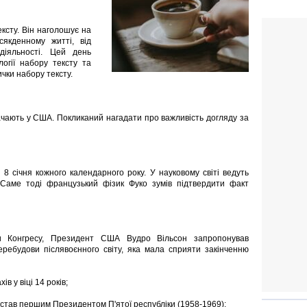
ксту. Він наголошує на
якденному житті, від
діяльності. Цей день
огії набору тексту та
чки набору тексту.
начають у США. Покликаний нагадати про важливість догляду за
8 січня кожного календарного року. У науковому світі ведуть
у. Саме тоді французький фізик Фуко зумів підтвердити факт
 Конгресу, Президент США Вудро Вільсон запропонував
еребудови післявоєнного світу, яка мала сприяти закінченню
в у віці 14 років;
став першим Президентом П'ятої республіки (1958-1969);