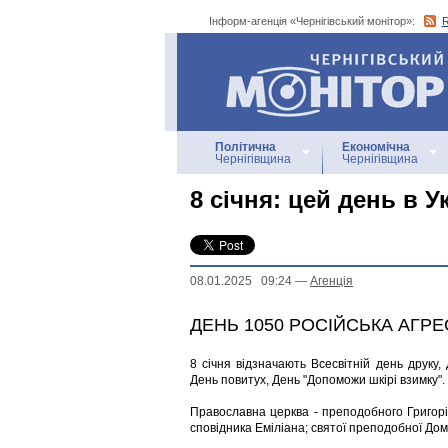
Інформ-агенція «Чернігівський монітор»:
Інформ-агенція
«Чернігівський монітор»
Політична
Економічна
Чернігівщина
Чернігівщина
8 січня: цей день в Ук
08.01.2025 09:24
—
Агенцiя
ДЕНЬ 1050 РОСІЙСЬКА АГРЕ
8 січня відзначають Всесвітній день друку,
День повитух, День "Допоможи шкірі взимку".
Православна церква - преподобного Григорі
сповідника Еміліана; святої преподобної Дом