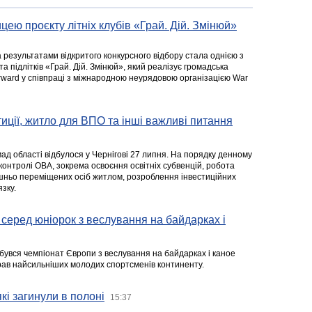
цею проєкту літніх клубів «Грай. Дій. Змінюй»
а результатами відкритого конкурсного відбору стала однією з
та підлітків «Грай. Дій. Змінюй», який реалізує громадська
rward у співпраці з міжнародною неурядовою організацією War
стиції, житло для ВПО та інші важливі питання
ад області відбулося у Чернігові 27 липня. На порядку денному
 контролі ОВА, зокрема освоєння освітніх субвенцій, робота
ішньо переміщених осіб житлом, розроблення інвестиційних
зку.
серед юніорок з веслування на байдарках і
ідбувся чемпіонат Європи з веслування на байдарках і каное
ібрав найсильніших молодих спортсменів континенту.
кі загинули в полоні
15:37