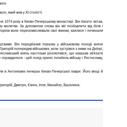
кого
го, який жив у XI столітті.
я 1074 року в Києво-Печерському монастирі. Він багато читав,
у молитви. За допомогою слова він міг позбавляти від бісів і
горієм вони переосмислювали свої вчинки, каялися і починали
цтвами. Він передбачив поразку у військовому поході князя
Григорій попередив військових, коли зустрівся з ними на Дніпрі,
яславський князь настільки розлютився, що наказав зв'язати
справдилося - цей похід приніс погибель війську і Ростиславу,
и в Антонієвих печерах Києво-Печерської лаври. Його мощі й
Григорій, Дмитро, Євген, Ілля, Михайло, Василина.