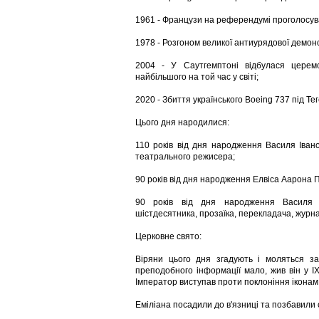
1961 - Французи на референдумі проголосув
1978 - Розгоном великої антиурядової демонст
2004 - У Саутгемптоні відбулася церем
найбільшого на той час у світі;
2020 - Збиття українського Boeing 737 під Те
Цього дня народилися:
110 років від дня народження Василя Івано
театрального режисера;
90 років від дня народження Елвіса Аарона П
90 років від дня народження Василя А
шістдесятника, прозаїка, перекладача, журна
Церковне свято:
Віряни цього дня згадують і моляться за
преподобного інформації мало, жив він у IX
Імператор виступав проти поклоніння іконам, 
Еміліана посадили до в'язниці та позбавили с