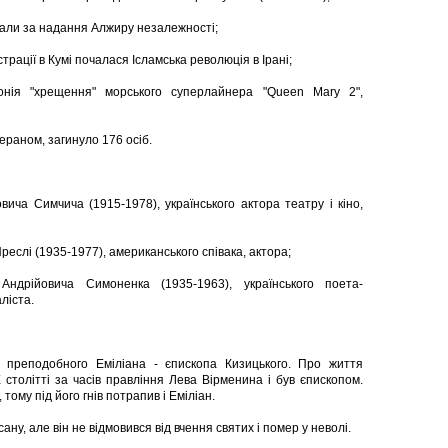
али за надання Алжиру незалежності;
рації в Кумі почалася Ісламська революція в Ірані;
онія "хрещення" морського суперлайнера "Queen Mary 2",
гераном, загинуло 176 осіб.
вича Симчича (1915-1978), українського актора театру і кіно,
реслі (1935-1977), американського співака, актора;
ндрійовича Симоненка (1935-1963), українського поета-
ліста.
 преподобного Еміліана - єпископа Кизицького. Про життя
 столітті за часів правління Лева Вірменина і був єпископом.
тому під його гнів потрапив і Еміліан.
ану, але він не відмовився від вчення святих і помер у неволі.