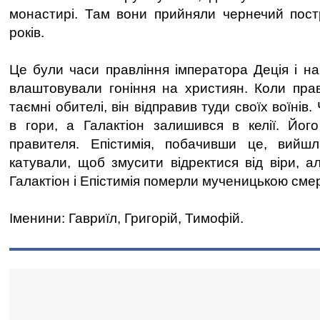
монастирі. Там вони прийняли чернечий постр
років.
Це були часи правління імператора Деція і на
влаштовували гоніння на християн. Коли пра
таємні обителі, він відправив туди своїх воїнів.
в гори, а Галактіон залишився в келії. Йог
правителя. Епістимія, побачивши це, вийш
катували, щоб змусити відректися від віри, а
Галактіон і Епістимія померли мученицькою сме
Іменини: Гавриїл, Григорій, Тимофій.