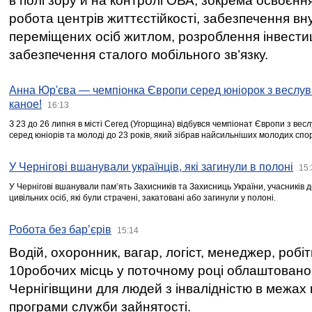
в полі зору й на контролі ОВА, зокрема освоєння
робота центрів життєстійкості, забезпечення вн
переміщених осіб житлом, розроблення інвестиц
забезпечення сталого мобільного зв’язку.
Анна Юр'єва — чемпіонка Європи серед юніорок з веслув
каное!
16:13
З 23 до 26 липня в місті Сегед (Угорщина) відбувся чемпіонат Європи з вес
серед юніорів та молоді до 23 років, який зібрав найсильніших молодих спо
У Чернігові вшанували українців, які загинули в полоні
15:
У Чернігові вшанували пам’ять Захисників та Захисниць України, учасників
цивільних осіб, які були страчені, закатовані або загинули у полоні.
Робота без бар’єрів
15:14
Водій, охоронник, вагар, логіст, менеджер, робі
10робочих місць у поточному році облаштован
Чернігівщини для людей з інвалідністю в межах
програми служби зайнятості.