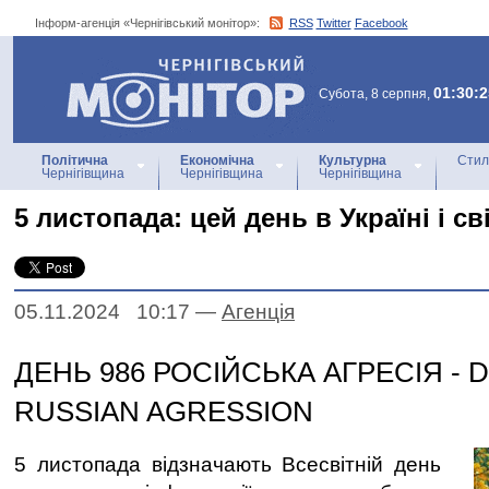
Інформ-агенція «Чернігівський монітор»:
RSS
Twitter
Facebook
Інформ-агенція
«Чернігівський монітор»
01:30:2
Субота, 8 серпня,
Політична
Економічна
Культурна
Стил
Чернігівщина
Чернігівщина
Чернігівщина
5 листопада: цей день в Україні і сві
05.11.2024 10:17
—
Агенцiя
ДЕНЬ 986 РОСІЙСЬКА АГРЕСІЯ - D
RUSSIAN AGRESSION
5 листопада відзначають Всесвітній день