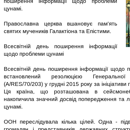
поширення інформації щодо проблеми
цунамі.
Православна церква вшановує пам'ять
святих мучеників Галактіона та Епістими.
Всесвітній день поширення інформації
щодо проблеми цунамі
Всесвітній день поширення інформації щодо 
встановлений резолюцією Генеральн
(A/RES/70/203) у грудні 2015 року за ініціативи 
Ця країна, що розташована в сейсмонебе
накопичила значний досвід попередження та лікв
цунамі.
ООН переслідувала кілька цілей. Одна - під
громадян і представників державних структ