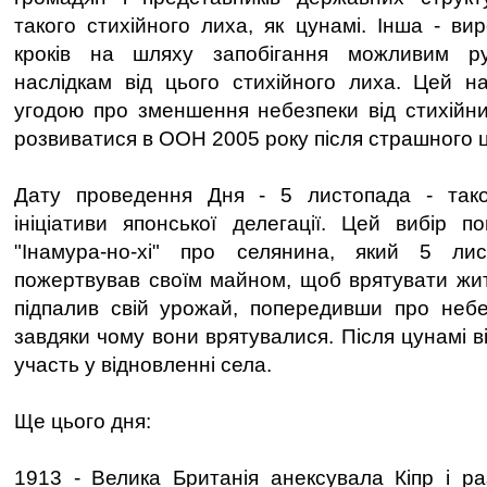
такого стихійного лиха, як цунамі. Інша - ви
кроків на шляху запобігання можливим ру
наслідкам від цього стихійного лиха. Цей на
угодою про зменшення небезпеки від стихійни
розвиватися в ООН 2005 року після страшного ц
Дату проведення Дня - 5 листопада - так
ініціативи японської делегації. Цей вибір по
"Інамура-но-хі" про селянина, який 5 ли
пожертвував своїм майном, щоб врятувати жите
підпалив свій урожай, попередивши про небе
завдяки чому вони врятувалися. Після цунамі в
участь у відновленні села.
Ще цього дня:
1913 - Велика Британія анексувала Кіпр і р