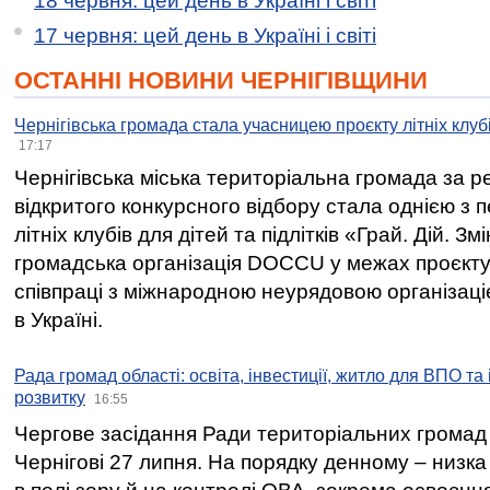
18 червня: цей день в Україні і світі
17 червня: цей день в Україні і світі
ОСТАННІ НОВИНИ ЧЕРНІГІВЩИНИ
Чернігівська громада стала учасницею проєкту літніх клуб
17:17
Чернігівська міська територіальна громада за 
відкритого конкурсного відбору стала однією з
літніх клубів для дітей та підлітків «Грай. Дій. З
громадська організація DOCCU у межах проєкту 
співпраці з міжнародною неурядовою організаціє
в Україні.
Рада громад області: освіта, інвестиції, житло для ВПО та
розвитку
16:55
Чергове засідання Ради територіальних громад 
Чернігові 27 липня. На порядку денному – низка