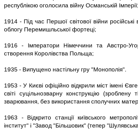
республікою оголосила війну Османській Імперії
1914 - Під час Першої світової війни російські
облогу Перемишльської фортеці;
1916 - Імператори Німеччини та Австро-Уг
створення Королівства Польща;
1935 - Випущено настільну гру "Монополія".
1953 - У Києві офіційно відкрили міст імені Єв
світі суцільнозварну конструкцію (зроблену 
зварювання, без використання сполучних матері
1963 - Відкрито станції київського метрополі
інститут" і "Завод "Більшовик" (тепер "Шулявська