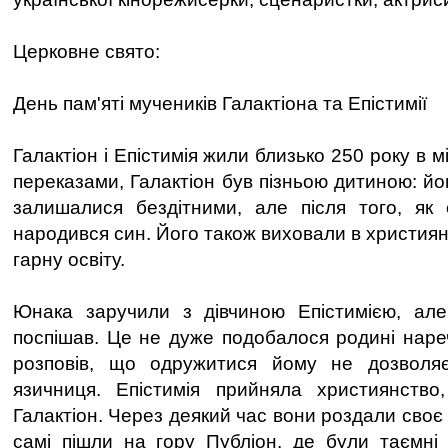
Церковне свято:
День пам'яті мучеників Галактіона та Епістимії
Галактіон і Епістимія жили близько 250 року в міс
переказами, Галактіон був пізньою дитиною: йо
залишалися бездітними, але після того, як 
народився син. Його також виховали в християнс
гарну освіту.
Юнака заручили з дівчиною Епістимією, але
поспішав. Це не дуже подобалося родині нареч
розповів, що одружитися йому не дозволя
язичниця. Епістимія прийняла християнство
Галактіон. Через деякий час вони роздали сво
самі пішли на гору Публіон, де були таємні 