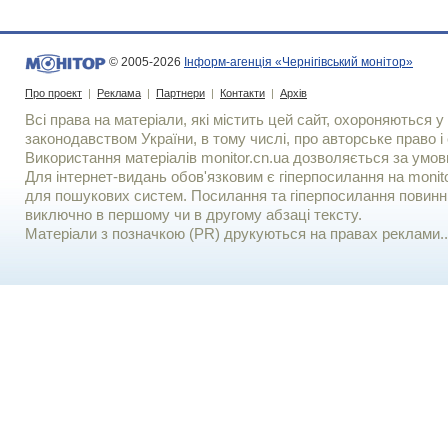
© 2005-2026
Інформ-агенція «Чернігівський монітор»
Про проект
|
Реклама
|
Партнери
|
Контакти
|
Архів
Всі права на матеріали, які містить цей сайт, охороняються у 
законодавством України, в тому числі, про авторське право і 
Використання матерiалiв monitor.cn.ua дозволяється за умов
Для iнтернет-видань обов'язковим є гiперпосилання на monito
для пошукових систем. Посилання та гіперпосилання повинні
виключно в першому чи в другому абзаці тексту.
Матеріали з позначкою (PR) друкуються на правах реклами..