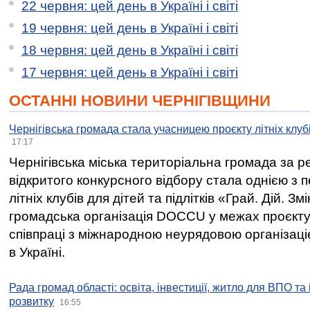
22 червня: цей день в Україні і світі
19 червня: цей день в Україні і світі
18 червня: цей день в Україні і світі
17 червня: цей день в Україні і світі
ОСТАННІ НОВИНИ ЧЕРНІГІВЩИНИ
Чернігівська громада стала учасницею проєкту літніх клуб
17:17
Чернігівська міська територіальна громада за 
відкритого конкурсного відбору стала однією з
літніх клубів для дітей та підлітків «Грай. Дій. З
громадська організація DOCCU у межах проєкту 
співпраці з міжнародною неурядовою організаціє
в Україні.
Рада громад області: освіта, інвестиції, житло для ВПО та
розвитку
16:55