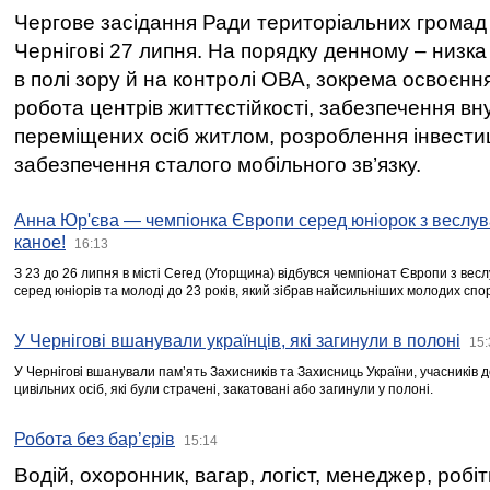
Чергове засідання Ради територіальних громад 
Чернігові 27 липня. На порядку денному – низка
в полі зору й на контролі ОВА, зокрема освоєння
робота центрів життєстійкості, забезпечення вн
переміщених осіб житлом, розроблення інвестиц
забезпечення сталого мобільного зв’язку.
Анна Юр'єва — чемпіонка Європи серед юніорок з веслув
каное!
16:13
З 23 до 26 липня в місті Сегед (Угорщина) відбувся чемпіонат Європи з вес
серед юніорів та молоді до 23 років, який зібрав найсильніших молодих спо
У Чернігові вшанували українців, які загинули в полоні
15:
У Чернігові вшанували пам’ять Захисників та Захисниць України, учасників
цивільних осіб, які були страчені, закатовані або загинули у полоні.
Робота без бар’єрів
15:14
Водій, охоронник, вагар, логіст, менеджер, робі