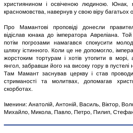
християнином і освіченою людиною. Юнак, 
красномовства, навернув у свою віру багатьох о
Про Мамантові проповіді донесли правите
відіслав юнака до імператора Авреліана. Той
потім погрозами намагався спокусити молод
шляху істинного. Коли це не допомогло, імпер
жорстоким тортурам і хотів утопити в морі,
янгол, забравши його на високу гору в пустелі н
Там Мамант заснував церкву і став проводи
стриманості та молитвах, допомагав хрис
скорботах.
Іменини: Анатолій, Антоній, Василь, Віктор, Вол
Михайло, Микола, Павло, Петро, Пилип, Стефа