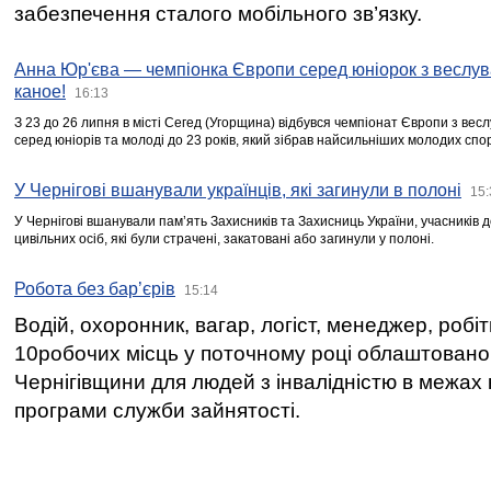
забезпечення сталого мобільного зв’язку.
Анна Юр'єва — чемпіонка Європи серед юніорок з веслув
каное!
16:13
З 23 до 26 липня в місті Сегед (Угорщина) відбувся чемпіонат Європи з вес
серед юніорів та молоді до 23 років, який зібрав найсильніших молодих спо
У Чернігові вшанували українців, які загинули в полоні
15:
У Чернігові вшанували пам’ять Захисників та Захисниць України, учасників
цивільних осіб, які були страчені, закатовані або загинули у полоні.
Робота без бар’єрів
15:14
Водій, охоронник, вагар, логіст, менеджер, робі
10робочих місць у поточному році облаштован
Чернігівщини для людей з інвалідністю в межах
програми служби зайнятості.