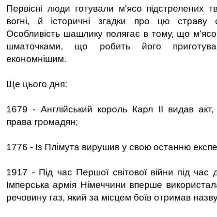
Первісні люди готували м'ясо підстрелених т
вогні, й історичні згадки про цю страву с
Особливість шашлику полягає в тому, що м'ясо
шматочками, що робить його приготув
економнішим.
Ще цього дня:
1679 - Англійський король Карл II видав акт,
права громадян;
1776 - Із Плімута вирушив у свою останню експ
1917 - Під час Першої світової війни під час д
Імперська армія Німеччини вперше використал
речовину газ, який за місцем боїв отримав назву