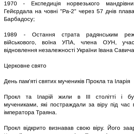
1970 - Експедиція норвезького мандрівни
Гейєрдала на човні "Ра-2" через 57 днів плав
Барбадосу;
1989 - Остання страта радянським режи
військового, воїна УПА, члена ОУН, уча
відновлення незалежності України Івана Савича
Церковне свято
День пам'яті святих мучеників Прокла та Іларія
Прокл та Іларій жили в III столітті і б
мучениками, які постраждали за віру під час 
імператора Траяна.
Прокл відкрито визнавав свою віру. Його заа