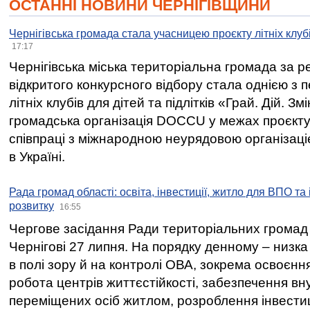
ОСТАННІ НОВИНИ ЧЕРНІГІВЩИНИ
Чернігівська громада стала учасницею проєкту літніх клуб
17:17
Чернігівська міська територіальна громада за 
відкритого конкурсного відбору стала однією з
літніх клубів для дітей та підлітків «Грай. Дій. З
громадська організація DOCCU у межах проєкту 
співпраці з міжнародною неурядовою організаціє
в Україні.
Рада громад області: освіта, інвестиції, житло для ВПО та
розвитку
16:55
Чергове засідання Ради територіальних громад 
Чернігові 27 липня. На порядку денному – низка
в полі зору й на контролі ОВА, зокрема освоєння
робота центрів життєстійкості, забезпечення вн
переміщених осіб житлом, розроблення інвестиц