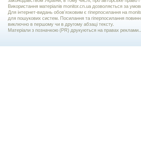
законодавством України, в тому числі, про авторське право і 
Використання матерiалiв monitor.cn.ua дозволяється за умов
Для iнтернет-видань обов'язковим є гiперпосилання на monito
для пошукових систем. Посилання та гіперпосилання повинні
виключно в першому чи в другому абзаці тексту.
Матеріали з позначкою (PR) друкуються на правах реклами..