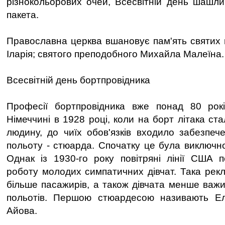
різнокольорових очей, Всесвітній день шашли
пакета.
Православна церква вшановує пам'ять святих 
Іларія; святого преподобного Михайла Малеїна.
Всесвітній день бортпровідника
Професії бортпровідника вже понад 80 рок
Німеччині в 1928 році, коли на борт літака ст
людину, до чиїх обов'язків входило забезпече
польоту - стюарда. Спочатку це була виключно
Однак із 1930-го року повітряні лінії США 
роботу молодих симпатичних дівчат. Така рек
більше пасажирів, а також дівчата менше важ
польотів. Першою стюардесою називають Е
Айова.