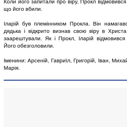
Коли його запитали про віру, Прокл відмовився
що його вбили.
Іларій був племінником Прокла. Він намагав
дядька і відкрито визнав свою віру в Христ
заарештували. Як і Прокл, Іларій відмовився 
Його обезголовили.
Іменини: Арсеній, Гавриїл, Григорій, Іван, Миха
Марія.