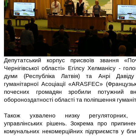
Депутатський корпус присвоїв звання «По
Чернігівської області» Егілсу Хелманісу - голо
думи (Республіка Латвія) та Анрі Давіду
гуманітарної Асоціації «ARASFEC» (Французьк
почесних громадян зробили потужний вн
обороноздатності області та поліпшення гуманіт
Також ухвалено низку регуляторних, 
управлінських рішень. Зокрема про припине
комунальних некомерційних підприємств у бли