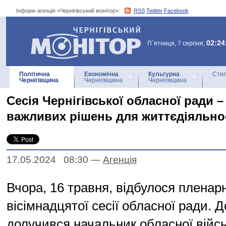
Інформ-агенція «Чернігівський монітор»:
RSS
Twitter
Facebook
Інформ-агенція
«Чернігівський монітор»
02:24
П`ятниця, 7 серпня,
Політична
Економічна
Культурна
Стил
Чернігівщина
Чернігівщина
Чернігівщина
Сесія Чернігівської обласної ради –
важливих рішень для життєдіяльнос
17.05.2024 08:30
—
Агенцiя
Вчора, 16 травня, відбулося пленар
вісімнадцятої сесії обласної ради. 
долучився начальник обласної війсь