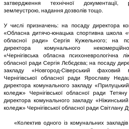
затвердження технічної документації, 
землеустрою, надання дозволів тощо.
У числі призначень: на посаду директора ко
«Обласна дитячо-юнацька спортивна школа «О
обласної ради» Сергія Кужельного; на по
директора комунального некомерційно
«Чернігівська обласна психоневрологічна лік
обласної ради Сергія Лєбєдєва; на посаду дир
закладу «Новгород-Сіверський фаховий 
Чернігівської обласної ради Ярославу Недаш
директора комунального закладу «Прилуцьки
коледж» Чернігівської обласної ради Тетяну
директора комунального закладу «Ніжинськи
коледж» Чернігівської обласної ради Світлану Ду
«Колектив одного із комунальних закладів о