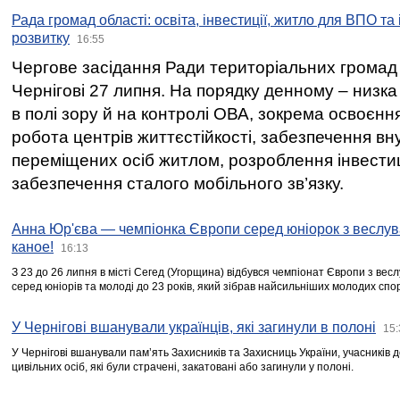
Рада громад області: освіта, інвестиції, житло для ВПО та
розвитку
16:55
Чергове засідання Ради територіальних громад 
Чернігові 27 липня. На порядку денному – низка
в полі зору й на контролі ОВА, зокрема освоєння
робота центрів життєстійкості, забезпечення вн
переміщених осіб житлом, розроблення інвестиц
забезпечення сталого мобільного зв’язку.
Анна Юр'єва — чемпіонка Європи серед юніорок з веслув
каное!
16:13
З 23 до 26 липня в місті Сегед (Угорщина) відбувся чемпіонат Європи з вес
серед юніорів та молоді до 23 років, який зібрав найсильніших молодих спо
У Чернігові вшанували українців, які загинули в полоні
15:
У Чернігові вшанували пам’ять Захисників та Захисниць України, учасників
цивільних осіб, які були страчені, закатовані або загинули у полоні.