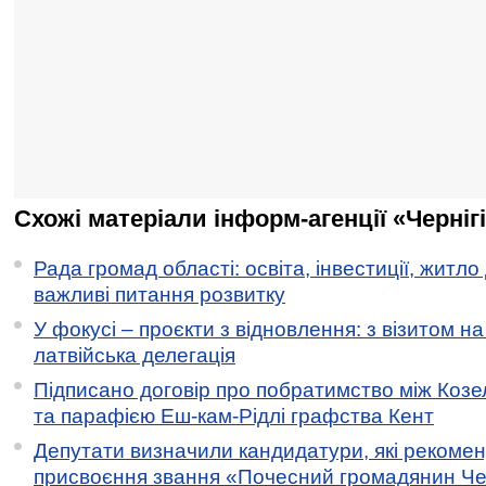
Схожі матеріали інформ-агенції «Черніг
Рада громад області: освіта, інвестиції, житло
важливі питання розвитку
У фокусі – проєкти з відновлення: з візитом на
латвійська делегація
Підписано договір про побратимство між Коз
та парафією Еш-кам-Рідлі графства Кент
Депутати визначили кандидатури, які рекоме
присвоєння звання «Почесний громадянин Черн