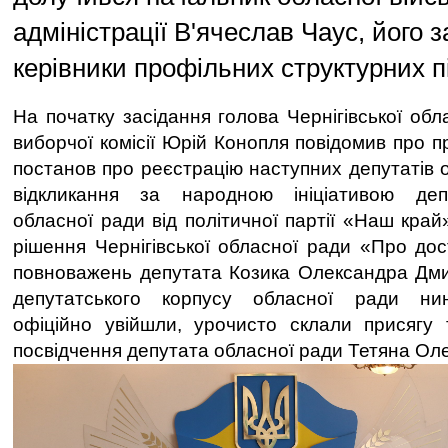
адміністрації В'ячеслав Чаус, його 
керівники профільних структурних пі
На початку засідання голова Чернігівської обл
виборчої комісії Юрій Конопля повідомив про п
постанов про реєстрацію наступних депутатів 
відкликання за народною ініціативою депу
обласної ради від політичної партії «Наш край
рішення Чернігівської обласної ради «Про до
повноважень депутата Козика Олександра Дми
депутатського корпусу обласної ради нин
офіційно увійшли, урочисто склали присягу 
посвідчення депутата обласної ради Тетяна Ол