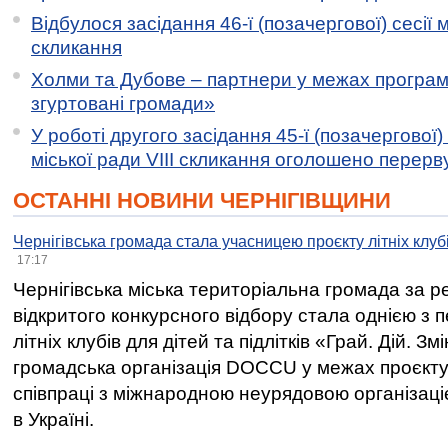
Відбулося засідання 46-ї (позачергової) сесії м
скликання
Холми та Дубове – партнери у межах програми
згуртовані громади»
У роботі другого засідання 45-ї (позачергової) 
міської ради VIII скликання оголошено перерв
ОСТАННІ НОВИНИ ЧЕРНІГІВЩИНИ
Чернігівська громада стала учасницею проєкту літніх клуб
17:17
Чернігівська міська територіальна громада за 
відкритого конкурсного відбору стала однією з
літніх клубів для дітей та підлітків «Грай. Дій. З
громадська організація DOCCU у межах проєкту 
співпраці з міжнародною неурядовою організаціє
в Україні.