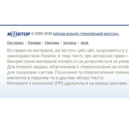
© 2005-2026
Інформ-агенція «Чернігівський монітор»
Про проект
|
Реклама
|
Партнери
|
Контакти
|
Архів
Всі права на матеріали, які містить цей сайт, охороняються у 
законодавством України, в тому числі, про авторське право і 
Використання матерiалiв monitor.cn.ua дозволяється за умов
Для iнтернет-видань обов'язковим є гiперпосилання на monito
для пошукових систем. Посилання та гіперпосилання повинні
виключно в першому чи в другому абзаці тексту.
Матеріали з позначкою (PR) друкуються на правах реклами..