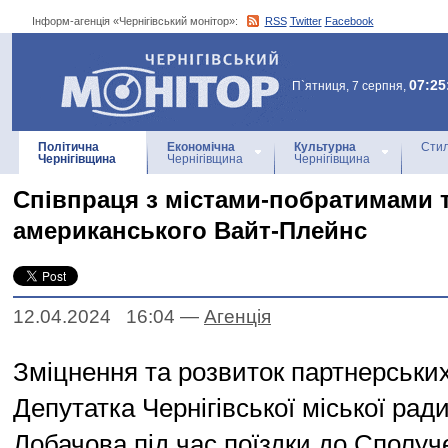
Інформ-агенція «Чернігівський монітор»:
RSS
Twitter
Facebook
Інформ-агенція
«Чернігівський монітор»
07:25
П`ятниця, 7 серпня,
Політична
Економічна
Культурна
Стил
Чернігівщина
Чернігівщина
Чернігівщина
Співпраця з містами-побратимами т
американського Вайт-Плейнс
12.04.2024 16:04
—
Агенцiя
Зміцнення та розвиток партнерських 
Депутатка Чернігівської міської рад
Лобачова під час поїздки до Сполуч