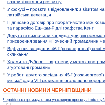
важливі питання розвитку
У фокусі – проєкти з відновлення: з візитом на
латвійська делегація
Підписано договір про побратимство між Коз
та парафією Еш-кам-Рідлі графства Кент
Депутати визначили кандидатури, які рекоме
присвоєння звання «Почесний громадянин Черн
Відбулося засідання 46-ї (позачергової) сесії м
скликання
Холми та Дубове – партнери у межах програми
згуртовані громади»
У роботі другого засідання 45-ї (позачергової) 
міської ради VIII скликання оголошено перерв
ОСТАННІ НОВИНИ ЧЕРНІГІВЩИНИ
Чернігівська громада стала учасницею проєкту літніх клуб
17:17