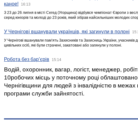
каное!
16:13
З 23 до 26 липня в місті Сегед (Угорщина) відбувся чемпіонат Європи з вес
серед юніорів та молоді до 23 років, який зібрав найсильніших молодих спо
У Чернігові вшанували українців, які загинули в полоні
15:
У Чернігові вшанували пам’ять Захисників та Захисниць України, учасників
цивільних осіб, які були страчені, закатовані або загинули у полоні.
Робота без бар’єрів
15:14
Водій, охоронник, вагар, логіст, менеджер, робі
10робочих місць у поточному році облаштован
Чернігівщини для людей з інвалідністю в межах
програми служби зайнятості.