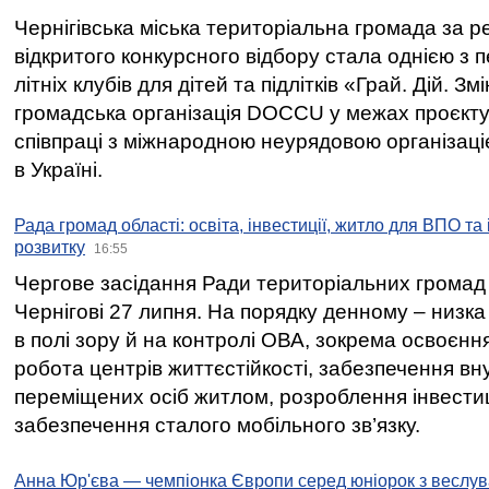
Чернігівська міська територіальна громада за 
відкритого конкурсного відбору стала однією з
літніх клубів для дітей та підлітків «Грай. Дій. З
громадська організація DOCCU у межах проєкту 
співпраці з міжнародною неурядовою організаціє
в Україні.
Рада громад області: освіта, інвестиції, житло для ВПО та
розвитку
16:55
Чергове засідання Ради територіальних громад 
Чернігові 27 липня. На порядку денному – низка
в полі зору й на контролі ОВА, зокрема освоєння
робота центрів життєстійкості, забезпечення вн
переміщених осіб житлом, розроблення інвестиц
забезпечення сталого мобільного зв’язку.
Анна Юр'єва — чемпіонка Європи серед юніорок з веслув