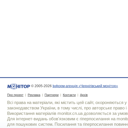
© 2005-2026
Інформ-агенція «Чернігівський монітор»
Про проект
|
Реклама
|
Партнери
|
Контакти
|
Архів
Всі права на матеріали, які містить цей сайт, охороняються у 
законодавством України, в тому числі, про авторське право і 
Використання матерiалiв monitor.cn.ua дозволяється за умов
Для iнтернет-видань обов'язковим є гiперпосилання на monito
для пошукових систем. Посилання та гіперпосилання повинні