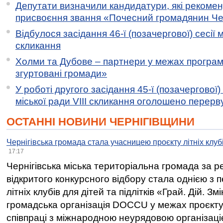
Депутати визначили кандидатури, які рекоме
присвоєння звання «Почесний громадянин Черн
Відбулося засідання 46-ї (позачергової) сесії м
скликання
Холми та Дубове – партнери у межах програми
згуртовані громади»
У роботі другого засідання 45-ї (позачергової) 
міської ради VIII скликання оголошено перерв
ОСТАННІ НОВИНИ ЧЕРНІГІВЩИНИ
Чернігівська громада стала учасницею проєкту літніх клуб
17:17
Чернігівська міська територіальна громада за 
відкритого конкурсного відбору стала однією з
літніх клубів для дітей та підлітків «Грай. Дій. З
громадська організація DOCCU у межах проєкту 
співпраці з міжнародною неурядовою організаціє