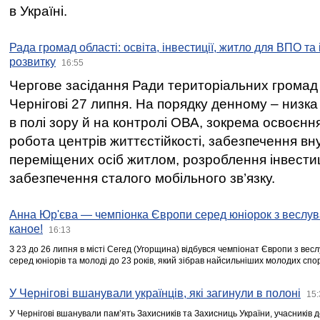
в Україні.
Рада громад області: освіта, інвестиції, житло для ВПО та
розвитку
16:55
Чергове засідання Ради територіальних громад 
Чернігові 27 липня. На порядку денному – низка
в полі зору й на контролі ОВА, зокрема освоєння
робота центрів життєстійкості, забезпечення вн
переміщених осіб житлом, розроблення інвестиц
забезпечення сталого мобільного зв’язку.
Анна Юр'єва — чемпіонка Європи серед юніорок з веслув
каное!
16:13
З 23 до 26 липня в місті Сегед (Угорщина) відбувся чемпіонат Європи з вес
серед юніорів та молоді до 23 років, який зібрав найсильніших молодих спо
У Чернігові вшанували українців, які загинули в полоні
15:
У Чернігові вшанували пам’ять Захисників та Захисниць України, учасників