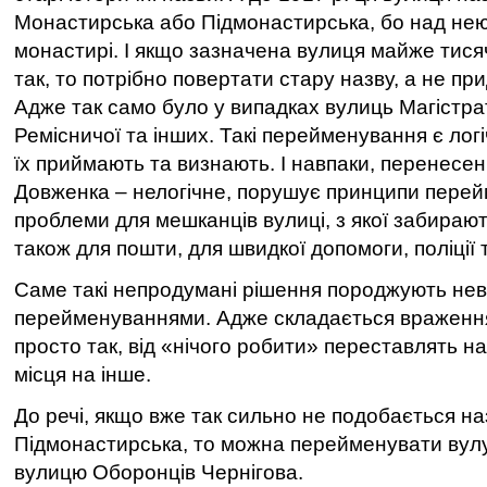
Монастирська або Підмонастирська, бо над нею
монастирі. І якщо зазначена вулиця майже тися
так, то потрібно повертати стару назву, а не пр
Адже так само було у випадках вулиць Магістрат
Ремісничої та інших. Такі перейменування є лог
їх приймають та визнають. І навпаки, перенесен
Довженка – нелогічне, порушує принципи перей
проблеми для мешканців вулиці, з якої забираю
також для пошти, для швидкої допомоги, поліції т
Саме такі непродумані рішення породжують не
перейменуваннями. Адже складається враженн
просто так, від «нічого робити» переставлять н
місця на інше.
До речі, якщо вже так сильно не подобається н
Підмонастирська, то можна перейменувати вулу
вулицю Оборонців Чернігова.