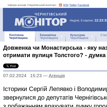
Інформ-агенція «Чернігівський монітор»:
RSS
Twitter
Facebook
Інформ-агенція
«Чернігівський монітор»
12:23:3
Неділя, 9 серпня,
Політична
Економічна
Культурна
Стил
Чернігівщина
Чернігівщина
Чернігівщина
Довженка чи Монастирська - яку на
отримати вулиця Толстого? - думка 
07.02.2024 15:23
—
Агенцiя
Історики Сергій Лепявко і Володими
звернулися до депутатів Чернігівськ
з побажанням врахувати думку город