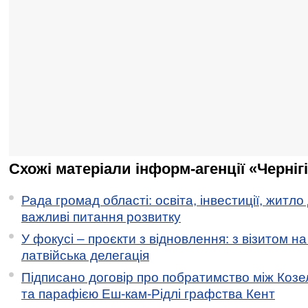
Схожі матеріали інформ-агенції «Черніг
Рада громад області: освіта, інвестиції, житло
важливі питання розвитку
У фокусі – проєкти з відновлення: з візитом на
латвійська делегація
Підписано договір про побратимство між Коз
та парафією Еш-кам-Рідлі графства Кент