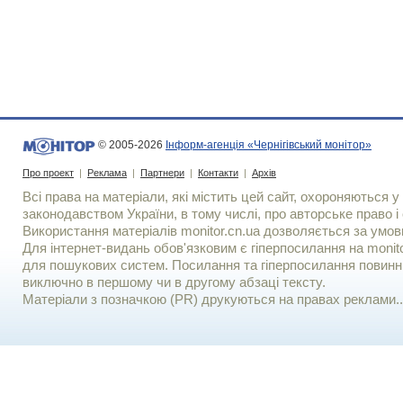
© 2005-2026
Інформ-агенція «Чернігівський монітор»
Про проект
|
Реклама
|
Партнери
|
Контакти
|
Архів
Всі права на матеріали, які містить цей сайт, охороняються у 
законодавством України, в тому числі, про авторське право і 
Використання матерiалiв monitor.cn.ua дозволяється за умов
Для iнтернет-видань обов'язковим є гiперпосилання на monito
для пошукових систем. Посилання та гіперпосилання повинні
виключно в першому чи в другому абзаці тексту.
Матеріали з позначкою (PR) друкуються на правах реклами..