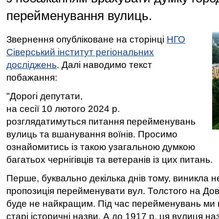
перейменування вулиць.
Звернення опубліковане на сторінці
НГО
Сіверський інститут регіональних
досліджень
. Далі наводимо текст
побажання:
"Дорогі депутати,
на сесії 10 лютого 2024 р.
розглядатимуться питання перейменувань
вулиць та вшанування воїнів. Просимо
ознайомитись із такою узагальною думкою
багатьох чернігівців та ветеранів із цих питань.
Перше, буквально декілька днів тому, виникла 
пропозиція перейменувати вул. Толстого на До
буде не найкращим. Під час перейменувань ми
старі історичні назви. А до 1917 р. ця вулиця н