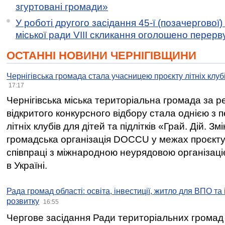
згуртовані громади»
У роботі другого засідання 45-ї (позачергової) 
міської ради VIII скликання оголошено перерв
ОСТАННІ НОВИНИ ЧЕРНІГІВЩИНИ
Чернігівська громада стала учасницею проєкту літніх клуб
17:17
Чернігівська міська територіальна громада за 
відкритого конкурсного відбору стала однією з
літніх клубів для дітей та підлітків «Грай. Дій. З
громадська організація DOCCU у межах проєкту 
співпраці з міжнародною неурядовою організаціє
в Україні.
Рада громад області: освіта, інвестиції, житло для ВПО та
розвитку
16:55
Чергове засідання Ради територіальних громад 