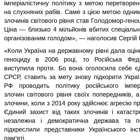
імперіалістичну політику з метою перетворенн
на слухняних рабів. Саме з цією метою одним
злочинів світового рівня став Голодомор-гено
Ціна — близько 4 мільйонів вбитих спеціаль
організованим голодом», — наголосив Сергі
«Коли Україна на державному рівні дала оцін
геноциду в 2006 році, то Російська Феде
виступила проти. Бо вона оголосила себе 
СРСР, ставить за мету знову підкорити Укра
РФ проводить політику російського імпер
злочин світового рівня своїх попередників, а
злочини, коли з 2014 року здійснює агресію п
Єдиний захист від таких злочинів і катаст
незалежна і демократична держава та п
підкреслили представники Українського інст
пам’яті.