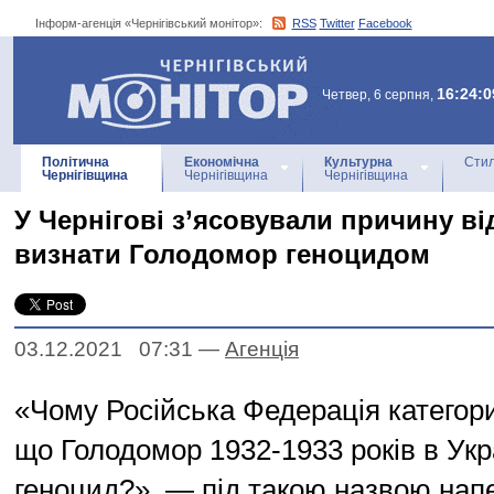
Інформ-агенція «Чернігівський монітор»:
RSS
Twitter
Facebook
Інформ-агенція
«Чернігівський монітор»
16:24:0
Четвер, 6 серпня,
Політична
Економічна
Культурна
Стил
Чернігівщина
Чернігівщина
Чернігівщина
У Чернігові з’ясовували причину в
визнати Голодомор геноцидом
03.12.2021 07:31
—
Агенцiя
«Чому Російська Федерація категор
що Голодомор 1932-1933 років в Укра
геноцид?», — під такою назвою нап