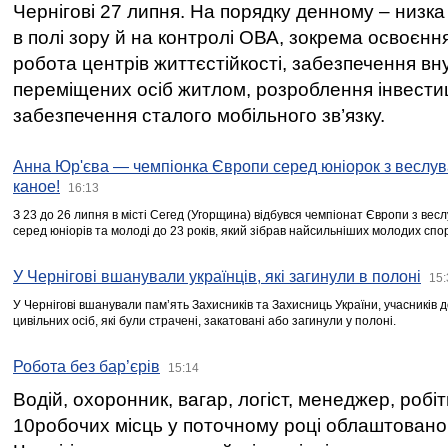
Чернігові 27 липня. На порядку денному – низка
в полі зору й на контролі ОВА, зокрема освоєння
робота центрів життєстійкості, забезпечення вн
переміщених осіб житлом, розроблення інвестиц
забезпечення сталого мобільного зв’язку.
Анна Юр'єва — чемпіонка Європи серед юніорок з веслув
каное!
16:13
З 23 до 26 липня в місті Сегед (Угорщина) відбувся чемпіонат Європи з вес
серед юніорів та молоді до 23 років, який зібрав найсильніших молодих спо
У Чернігові вшанували українців, які загинули в полоні
15:
У Чернігові вшанували пам’ять Захисників та Захисниць України, учасників
цивільних осіб, які були страчені, закатовані або загинули у полоні.
Робота без бар’єрів
15:14
Водій, охоронник, вагар, логіст, менеджер, робі
10робочих місць у поточному році облаштован