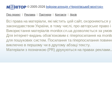
© 2005-2026
Інформ-агенція «Чернігівський монітор»
Про проект
|
Реклама
|
Партнери
|
Контакти
|
Архів
Всі права на матеріали, які містить цей сайт, охороняються у 
законодавством України, в тому числі, про авторське право і 
Використання матерiалiв monitor.cn.ua дозволяється за умов
Для iнтернет-видань обов'язковим є гiперпосилання на monito
для пошукових систем. Посилання та гіперпосилання повинні
виключно в першому чи в другому абзаці тексту.
Матеріали з позначкою (PR) друкуються на правах реклами..