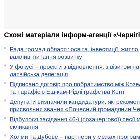
Схожі матеріали інформ-агенції «Черніг
Рада громад області: освіта, інвестиції, житло
важливі питання розвитку
У фокусі – проєкти з відновлення: з візитом на
латвійська делегація
Підписано договір про побратимство між Коз
та парафією Еш-кам-Рідлі графства Кент
Депутати визначили кандидатури, які рекоме
присвоєння звання «Почесний громадянин Черн
Відбулося засідання 46-ї (позачергової) сесії м
скликання
Холми та Дубове – партнери у межах програми