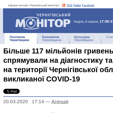
Інформ-агенція «Чернігівський монітор»:
RSS
Twitter
Facebook
Інформ-агенція
«Чернігівський монітор»
17:08:4
Неділя, 9 серпня,
Політична
Економічна
Культурна
Стил
Чернігівщина
Чернігівщина
Чернігівщина
Більше 117 мільйонів гривен
спрямували на діагностику та
на території Чернігівської обл
викликаної COVID-19
20.03.2020 17:14
—
Агенцiя