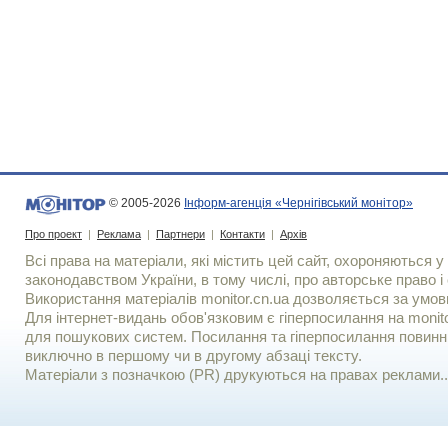
© 2005-2026
Інформ-агенція «Чернігівський монітор»
Про проект
|
Реклама
|
Партнери
|
Контакти
|
Архів
Всі права на матеріали, які містить цей сайт, охороняються у 
законодавством України, в тому числі, про авторське право і 
Використання матерiалiв monitor.cn.ua дозволяється за умов
Для iнтернет-видань обов'язковим є гiперпосилання на monito
для пошукових систем. Посилання та гіперпосилання повинні
виключно в першому чи в другому абзаці тексту.
Матеріали з позначкою (PR) друкуються на правах реклами..