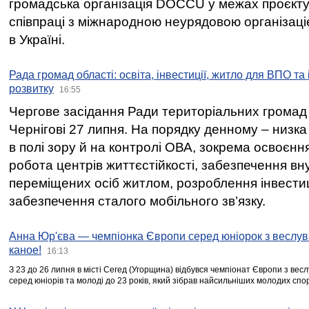
громадська організація DOCCU у межах проєкту 
співпраці з міжнародною неурядовою організаціє
в Україні.
Рада громад області: освіта, інвестиції, житло для ВПО та
розвитку
16:55
Чергове засідання Ради територіальних громад 
Чернігові 27 липня. На порядку денному – низка
в полі зору й на контролі ОВА, зокрема освоєння
робота центрів життєстійкості, забезпечення вн
переміщених осіб житлом, розроблення інвестиц
забезпечення сталого мобільного зв’язку.
Анна Юр'єва — чемпіонка Європи серед юніорок з веслув
каное!
16:13
З 23 до 26 липня в місті Сегед (Угорщина) відбувся чемпіонат Європи з вес
серед юніорів та молоді до 23 років, який зібрав найсильніших молодих спо