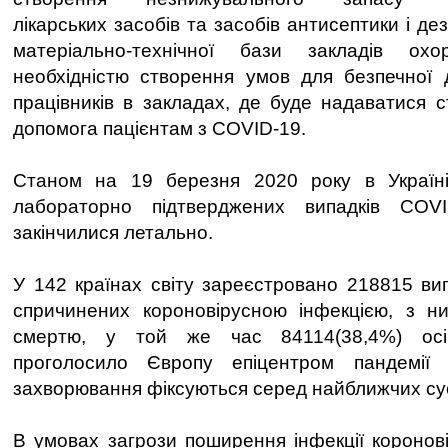
лікарських засобів та засобів антисептики і де
матеріально-технічної бази закладів ох
необхідністю створення умов для безпечної 
працівників в закладах, де буде надаватися 
допомога пацієнтам з COVID-19.
Станом на 19 березня 2020 року в Україн
лабораторно підтверджених випадків COV
закінчилися летально.
У 142 країнах світу зареєстровано 218815 ви
спричинених короновірусною інфекцією, з ни
смертю, у той же час 84114(38,4%) ос
проголосило Європу епіцентром пандемії 
захворювання фіксуються серед найближчих сусі
В умовах загрози поширення інфекції коронові