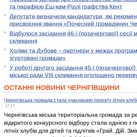
та парафією Еш-кам-Рідлі графства Кент
Депутати визначили кандидатури, які рекоме
присвоєння звання «Почесний громадянин Черн
Відбулося засідання 46-ї (позачергової) сесії м
скликання
Холми та Дубове – партнери у межах програми
згуртовані громади»
У роботі другого засідання 45-ї (позачергової) 
міської ради VIII скликання оголошено перерв
ОСТАННІ НОВИНИ ЧЕРНІГІВЩИНИ
Чернігівська громада стала учасницею проєкту літніх клуб
17:17
Чернігівська міська територіальна громада за 
відкритого конкурсного відбору стала однією з
літніх клубів для дітей та підлітків «Грай. Дій. З