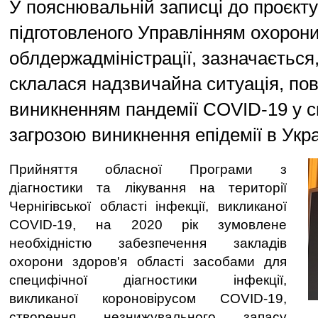
У пояснювальній записці до проєкту
підготовленого Управлінням охорони
облдержадміністрації, зазначається
склалася надзвичайна ситуація, пов
виникненням пандемії COVID-19 у сві
загрозою виникнення епідемії в Укра
Прийняття обласної Програми з
діагностики та лікування на території
Чернігівської області інфекції, викликаної
COVID-19, на 2020 рік зумовлене
необхідністю забезпечення закладів
охорони здоров'я області засобами для
специфічної діагностики інфекції,
викликаної короновірусом COVID-19,
створення незнижувального запасу