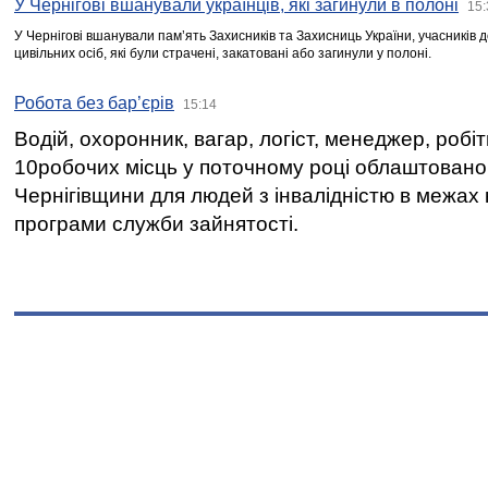
У Чернігові вшанували українців, які загинули в полоні
15:
У Чернігові вшанували пам’ять Захисників та Захисниць України, учасників
цивільних осіб, які були страчені, закатовані або загинули у полоні.
Робота без бар’єрів
15:14
Водій, охоронник, вагар, логіст, менеджер, робі
10робочих місць у поточному році облаштован
Чернігівщини для людей з інвалідністю в межах
програми служби зайнятості.