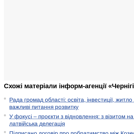
Схожі матеріали інформ-агенції «Черніг
Рада громад області: освіта, інвестиції, житло
важливі питання розвитку
У фокусі – проєкти з відновлення: з візитом на
латвійська делегація
Підписано договір про побратимство між Коз