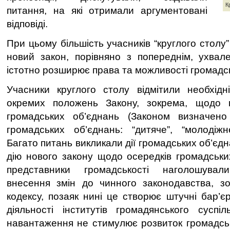
К
питання, на які отримали аргументовані
відповіді.
При цьому більшість учасників “круглого столу”
новий закон, порівняно з попереднім, ухвал
істотно розширює права та можливості громадс
Учасники круглого столу відмітили необхідн
окремих положень Закону, зокрема, щодо 
громадських об’єднань (Законом визначен
громадських об’єднань: “дитяче”, “молодіжне”
Багато питань викликали дії громадських об’єдн
дію нового закону щодо осередків громадських
представники громадськості наголошувал
внесення змін до чинного законодавства, зо
кодексу, позаяк нині це створює штучні бар’є
діяльності інститутів громадянського суспі
навантаження не стимулює розвиток громадськи