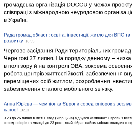
громадська організація DOCCU у межах проєкту 
співпраці з міжнародною неурядовою організаціє
в Україні.
Рада громад області: освіта, інвестиції, житло для ВПО та
розвитку
16:55
Чергове засідання Ради територіальних громад 
Чернігові 27 липня. На порядку денному – низка
в полі зору й на контролі ОВА, зокрема освоєння
робота центрів життєстійкості, забезпечення вн
переміщених осіб житлом, розроблення інвестиц
забезпечення сталого мобільного зв’язку.
Анна Юр'єва — чемпіонка Європи серед юніорок з веслув
каное!
16:13
З 23 до 26 липня в місті Сегед (Угорщина) відбувся чемпіонат Європи з вес
серед юніорів та молоді до 23 років, який зібрав найсильніших молодих спо