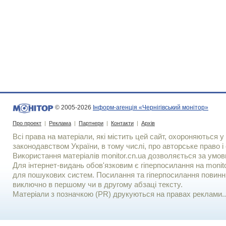
© 2005-2026
Інформ-агенція «Чернігівський монітор»
Про проект
|
Реклама
|
Партнери
|
Контакти
|
Архів
Всі права на матеріали, які містить цей сайт, охороняються у 
законодавством України, в тому числі, про авторське право і 
Використання матерiалiв monitor.cn.ua дозволяється за умов
Для iнтернет-видань обов'язковим є гiперпосилання на monito
для пошукових систем. Посилання та гіперпосилання повинні
виключно в першому чи в другому абзаці тексту.
Матеріали з позначкою (PR) друкуються на правах реклами..