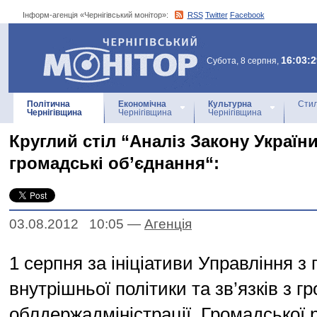
Інформ-агенція «Чернігівський монітор»:
RSS
Twitter
Facebook
Інформ-агенція
«Чернігівський монітор»
16:03:2
Субота, 8 серпня,
Політична
Економічна
Культурна
Стил
Чернігівщина
Чернігівщина
Чернігівщина
Круглий стіл “Аналіз Закону Україн
громадські об’єднання“:
03.08.2012 10:05
—
Агенцiя
1 серпня за ініціативи Управління з
внутрішньої політики та зв’язків з г
облдержадміністрації, Громадської 