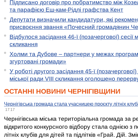
Підписано договір про побратимство між Коз
та парафією Еш-кам-Рідлі графства Кент
Депутати визначили кандидатури, які рекоме
присвоєння звання «Почесний громадянин Черн
Відбулося засідання 46-ї (позачергової) сесії м
скликання
Холми та Дубове – партнери у межах програми
згуртовані громади»
У роботі другого засідання 45-ї (позачергової) 
міської ради VIII скликання оголошено перерв
ОСТАННІ НОВИНИ ЧЕРНІГІВЩИНИ
Чернігівська громада стала учасницею проєкту літніх клуб
17:17
Чернігівська міська територіальна громада за 
відкритого конкурсного відбору стала однією з
літніх клубів для дітей та підлітків «Грай. Дій. З