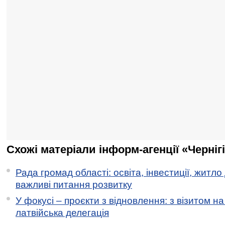
Схожі матеріали інформ-агенції «Черніг
Рада громад області: освіта, інвестиції, житло
важливі питання розвитку
У фокусі – проєкти з відновлення: з візитом на
латвійська делегація