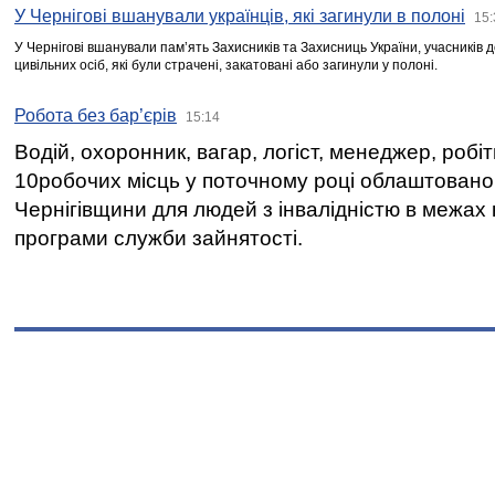
У Чернігові вшанували українців, які загинули в полоні
15:
У Чернігові вшанували пам’ять Захисників та Захисниць України, учасників
цивільних осіб, які були страчені, закатовані або загинули у полоні.
Робота без бар’єрів
15:14
Водій, охоронник, вагар, логіст, менеджер, робі
10робочих місць у поточному році облаштован
Чернігівщини для людей з інвалідністю в межах
програми служби зайнятості.