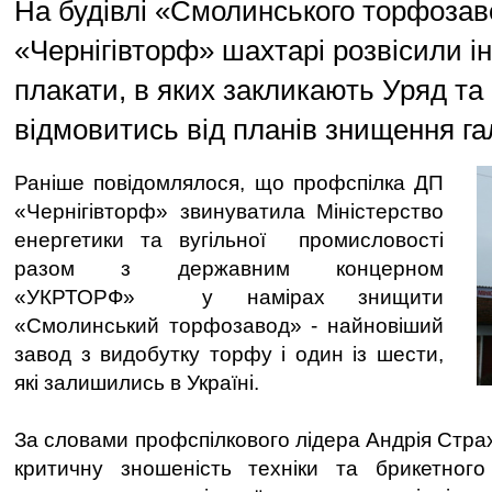
На будівлі «Смолинського торфозав
«Чернігівторф» шахтарі розвісили і
плакати, в яких закликають Уряд т
відмовитись від планів знищення гал
Раніше повідомлялося, що профспілка ДП
«Чернігівторф» звинуватила Міністерство
енергетики та вугільної промисловості
разом з державним концерном
«УКРТОРФ» у намірах знищити
«Смолинський торфозавод» - найновіший
завод з видобутку торфу і один із шести,
які залишились в Україні.
За словами профспілкового лідера Андрія Стра
критичну зношеність техніки та брикетного 