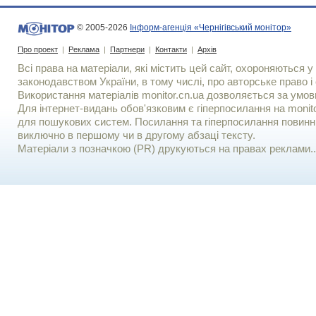
© 2005-2026
Інформ-агенція «Чернігівський монітор»
Про проект
|
Реклама
|
Партнери
|
Контакти
|
Архів
Всі права на матеріали, які містить цей сайт, охороняються у 
законодавством України, в тому числі, про авторське право і 
Використання матерiалiв monitor.cn.ua дозволяється за умов
Для iнтернет-видань обов'язковим є гiперпосилання на monito
для пошукових систем. Посилання та гіперпосилання повинні
виключно в першому чи в другому абзаці тексту.
Матеріали з позначкою (PR) друкуються на правах реклами..