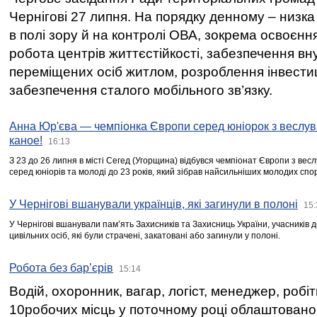
Чернігові 27 липня. На порядку денному – низка
в полі зору й на контролі ОВА, зокрема освоєння
робота центрів життєстійкості, забезпечення вн
переміщених осіб житлом, розроблення інвестиц
забезпечення сталого мобільного зв’язку.
Анна Юр'єва — чемпіонка Європи серед юніорок з веслув
каное!
16:13
З 23 до 26 липня в місті Сегед (Угорщина) відбувся чемпіонат Європи з вес
серед юніорів та молоді до 23 років, який зібрав найсильніших молодих спо
У Чернігові вшанували українців, які загинули в полоні
15:
У Чернігові вшанували пам’ять Захисників та Захисниць України, учасників
цивільних осіб, які були страчені, закатовані або загинули у полоні.
Робота без бар’єрів
15:14
Водій, охоронник, вагар, логіст, менеджер, робі
10робочих місць у поточному році облаштован