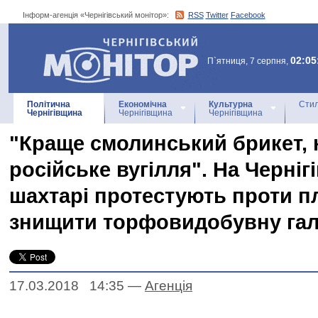
Інформ-агенція «Чернігівський монітор»:
RSS
Twitter
Facebook
Інформ-агенція
«Чернігівський монітор»
02:05
П`ятниця, 7 серпня,
Політична
Економічна
Культурна
Стил
Чернігівщина
Чернігівщина
Чернігівщина
"Краще смолинський брикет, 
російське вугілля". На Черніг
шахтарі протестують проти п
знищити торфовидобувну гал
17.03.2018 14:35
—
Агенцiя