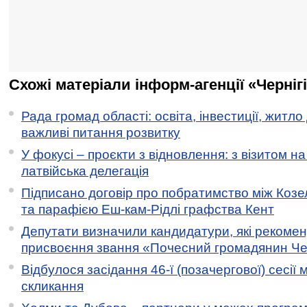
Схожі матеріали інформ-агенції «Черніг
Рада громад області: освіта, інвестиції, житло
важливі питання розвитку
У фокусі – проєкти з відновлення: з візитом на
латвійська делегація
Підписано договір про побратимство між Коз
та парафією Еш-кам-Рідлі графства Кент
Депутати визначили кандидатури, які рекоме
присвоєння звання «Почесний громадянин Черн
Відбулося засідання 46-ї (позачергової) сесії м
скликання