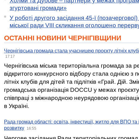
Холми та Дубове – партнери у межах програми
згуртовані громади»
У роботі другого засідання 45-ї (позачергової) 
міської ради VIII скликання оголошено перерв
ОСТАННІ НОВИНИ ЧЕРНІГІВЩИНИ
Чернігівська громада стала учасницею проєкту літніх клуб
17:17
Чернігівська міська територіальна громада за 
відкритого конкурсного відбору стала однією з
літніх клубів для дітей та підлітків «Грай. Дій. З
громадська організація DOCCU у межах проєкту 
співпраці з міжнародною неурядовою організаціє
в Україні.
Рада громад області: освіта, інвестиції, житло для ВПО та
розвитку
16:55
Чергове засідання Ради територіальних громад 