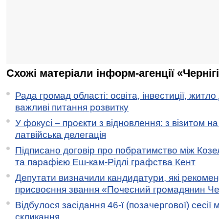
Схожі матеріали інформ-агенції «Черніг
Рада громад області: освіта, інвестиції, житло
важливі питання розвитку
У фокусі – проєкти з відновлення: з візитом на
латвійська делегація
Підписано договір про побратимство між Коз
та парафією Еш-кам-Рідлі графства Кент
Депутати визначили кандидатури, які рекоме
присвоєння звання «Почесний громадянин Черн
Відбулося засідання 46-ї (позачергової) сесії м
скликання