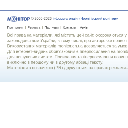
© 2005-2026
Інформ-агенція «Чернігівський монітор»
Про проект
|
Реклама
|
Партнери
|
Контакти
|
Архів
Всі права на матеріали, які містить цей сайт, охороняються у 
законодавством України, в тому числі, про авторське право і 
Використання матерiалiв monitor.cn.ua дозволяється за умов
Для iнтернет-видань обов'язковим є гiперпосилання на monito
для пошукових систем. Посилання та гіперпосилання повинні
виключно в першому чи в другому абзаці тексту.
Матеріали з позначкою (PR) друкуються на правах реклами..