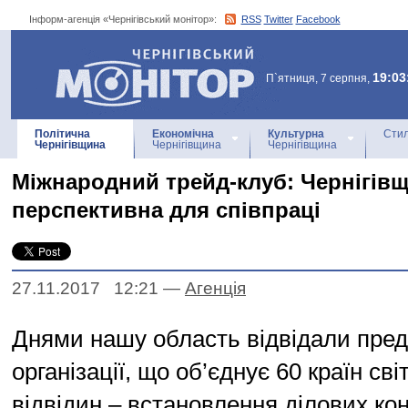
Інформ-агенція «Чернігівський монітор»:
RSS
Twitter
Facebook
Інформ-агенція
«Чернігівський монітор»
19:03
П`ятниця, 7 серпня,
Політична
Економічна
Культурна
Стил
Чернігівщина
Чернігівщина
Чернігівщина
Міжнародний трейд-клуб: Чернігів
перспективна для співпраці
27.11.2017 12:21
—
Агенцiя
Днями нашу область відвідали пре
організації, що об’єднує 60 країн сві
відвідин – встановлення ділових кон