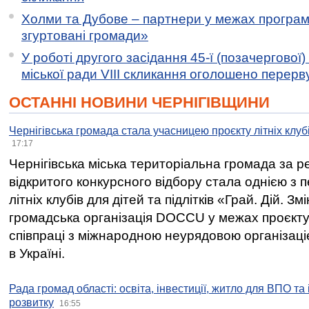
Холми та Дубове – партнери у межах програми
згуртовані громади»
У роботі другого засідання 45-ї (позачергової) 
міської ради VIII скликання оголошено перерв
ОСТАННІ НОВИНИ ЧЕРНІГІВЩИНИ
Чернігівська громада стала учасницею проєкту літніх клуб
17:17
Чернігівська міська територіальна громада за 
відкритого конкурсного відбору стала однією з
літніх клубів для дітей та підлітків «Грай. Дій. З
громадська організація DOCCU у межах проєкту 
співпраці з міжнародною неурядовою організаціє
в Україні.
Рада громад області: освіта, інвестиції, житло для ВПО та
розвитку
16:55