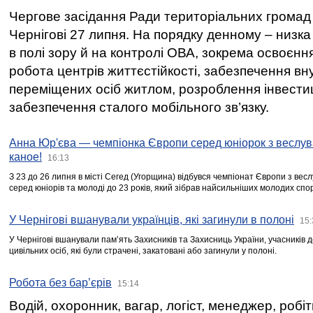
Чергове засідання Ради територіальних громад 
Чернігові 27 липня. На порядку денному – низка
в полі зору й на контролі ОВА, зокрема освоєння
робота центрів життєстійкості, забезпечення вн
переміщених осіб житлом, розроблення інвестиц
забезпечення сталого мобільного зв’язку.
Анна Юр'єва — чемпіонка Європи серед юніорок з веслув
каное!
16:13
З 23 до 26 липня в місті Сегед (Угорщина) відбувся чемпіонат Європи з вес
серед юніорів та молоді до 23 років, який зібрав найсильніших молодих спо
У Чернігові вшанували українців, які загинули в полоні
15:
У Чернігові вшанували пам’ять Захисників та Захисниць України, учасників
цивільних осіб, які були страчені, закатовані або загинули у полоні.
Робота без бар’єрів
15:14
Водій, охоронник, вагар, логіст, менеджер, робі